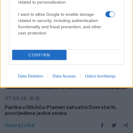
related to personalization.
I want to allow Google to enable storage
related to security, including authentication
functionality and fraud prevention, and other
user protection.
CONFIRM
Data Deletion
Data Access
Uslovi korištenja
REGION
07.09.25. 16:16
Panika u Nikšiću: Plamen zahvatio Dom starih,
povrijeđena jedna osoba
Saznaj više