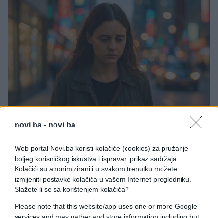
KIOSK
novi.ba -
novi.ba
10.09.25. 18:06
Web portal Novi.ba koristi kolačiće (cookies) za pružanje
boljeg korisničkog iskustva i ispravan prikaz sadržaja.
Horoskop upozorava: Ova 3 znaka na ivici
Kolačići su anonimizirani i u svakom trenutku možete
profesionalne propasti!
izmijeniti postavke kolačića u vašem Internet pregledniku.
Saznaj više
Slažete li se sa korištenjem kolačića?
Please note that this website/app uses one or more Google
services and may gather and store information including but