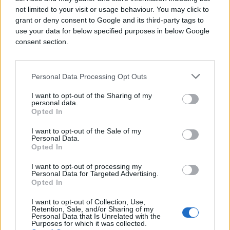
not limited to your visit or usage behaviour. You may click to
grant or deny consent to Google and its third-party tags to
use your data for below specified purposes in below Google
consent section.
Personal Data Processing Opt Outs
I want to opt-out of the Sharing of my
personal data.
Opted In
I want to opt-out of the Sale of my
CRNA HRONIKA
Personal Data.
Opted In
07.09.25. 19:02
I want to opt-out of processing my
Personal Data for Targeted Advertising.
Teška nesreća u BiH: Dijelovi motocikla rasuti po
Opted In
cesti, saobraćaj potpuno obustavljen
I want to opt-out of Collection, Use,
Saznaj više
Retention, Sale, and/or Sharing of my
Personal Data that Is Unrelated with the
Purposes for which it was collected.