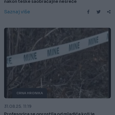
nakon teške saobraćajne nesreće
Saznaj više
CRNA HRONIKA
31.08.25. 11:19
Profesorica se oprostila od mladića koji je