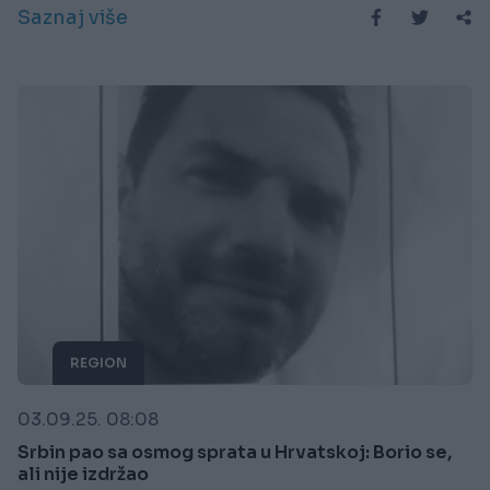
Saznaj više
REGION
03.09.25. 08:08
Srbin pao sa osmog sprata u Hrvatskoj: Borio se,
ali nije izdržao