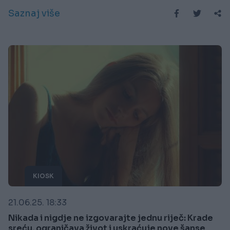
Saznaj više
KIOSK
21.06.25. 18:33
Nikada i nigdje ne izgovarajte jednu riječ: Krade
sreću, ograničava život i uskraćuje nove šanse