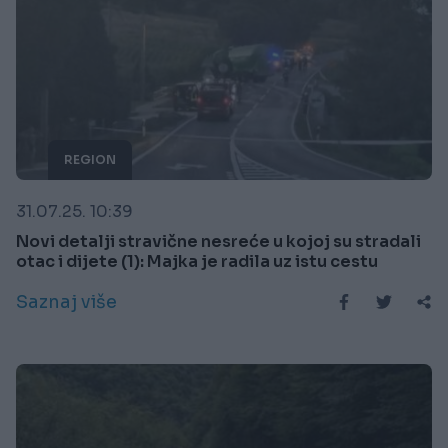
REGION
31.07.25. 10:39
Novi detalji stravične nesreće u kojoj su stradali
otac i dijete (1): Majka je radila uz istu cestu
Saznaj više