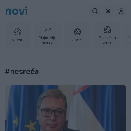
novi
Najnovije
Praktična
P
Vijesti
Sport
vijesti
žena
#nesreća