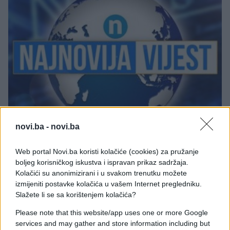
CRNA HRONIKA
novi.ba -
novi.ba
30.07.25. 12:06
Web portal Novi.ba koristi kolačiće (cookies) za pružanje
Odronila se stijena na putu kod Foče i pogodila
boljeg korisničkog iskustva i ispravan prikaz sadržaja.
automobil: Poginula jedna osoba iz Sarajeva
Kolačići su anonimizirani i u svakom trenutku možete
izmijeniti postavke kolačića u vašem Internet pregledniku.
Saznaj više
Slažete li se sa korištenjem kolačića?
Please note that this website/app uses one or more Google
services and may gather and store information including but