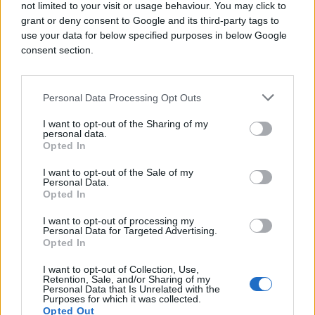
not limited to your visit or usage behaviour. You may click to
grant or deny consent to Google and its third-party tags to
use your data for below specified purposes in below Google
consent section.
Personal Data Processing Opt Outs
I want to opt-out of the Sharing of my
personal data.
Opted In
AKTUELNO
I want to opt-out of the Sale of my
Personal Data.
Opted In
30.07.25. 09:47
I want to opt-out of processing my
Teška nesreća u Hercegovini: Muškarac sletio s
Personal Data for Targeted Advertising.
puta i poginuo
Opted In
Saznaj više
I want to opt-out of Collection, Use,
Retention, Sale, and/or Sharing of my
Personal Data that Is Unrelated with the
Purposes for which it was collected.
Opted Out