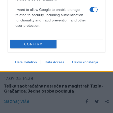
I want to allow Google to enable storage
related to security, including authentication
functionality and fraud prevention, and other
user protection.
CONFIRM
Data Deletion
Data Access
Uslovi korištenja
CRNA HRONIKA
17.07.25. 14:39
Teška saobraćajna nesreća na magistrali Tuzla-
Gračanica: Jedna osoba poginula
Saznaj više