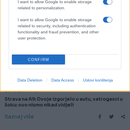
I want to allow Google to enable storage
related to personalization.
I want to allow Google to enable storage
related to security, including authentication
functionality and fraud prevention, and other
user protection.
CONFIRM
SVIJET
Data Deletion
Data Access
Uslovi korištenja
25.10.25. 19:50
Strava na A9: Dvoje izgorjelo u autu, vatrogasci u
šoku: ovo nismo nikad vidjeli
Saznaj više