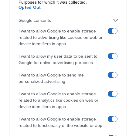
Purposes for which it was collected.
Opted Out
Google consents
I want to allow Google to enable storage
related to advertising like cookies on web or
device identifiers in apps.
I want to allow my user data to be sent to
Google for online advertising purposes.
I want to allow Google to send me
CRNA HRONIKA
personalized advertising.
26.10.25. 08:44
I want to allow Google to enable storage
Detalji stravične nesreće: Pijani vozač prošao
related to analytics like cookies on web or
kroz crveno, poginula cijela porodica
device identifiers in apps.
Saznaj više
I want to allow Google to enable storage
related to functionality of the website or app.