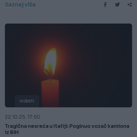
Saznaj više
VIJESTI
22.10.25. 17:50
Tragična nesreća u Italiji: Poginuo vozač kamiona
iz BiH