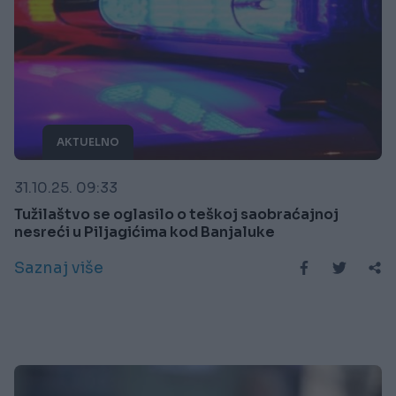
AKTUELNO
31.10.25. 09:33
Tužilaštvo se oglasilo o teškoj saobraćajnoj
nesreći u Piljagićima kod Banjaluke
Saznaj više