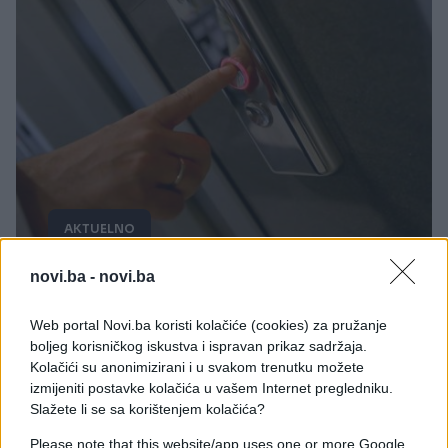
AKTUELNO
novi.ba -
novi.ba
29.10.25. 13:02
Još jedno tijelo jutros pronađeno u liftu:
Web portal Novi.ba koristi kolačiće (cookies) za pružanje
Nastradala žena u Gračanici
boljeg korisničkog iskustva i ispravan prikaz sadržaja.
Kolačići su anonimizirani i u svakom trenutku možete
Saznaj više
izmijeniti postavke kolačića u vašem Internet pregledniku.
Slažete li se sa korištenjem kolačića?
Please note that this website/app uses one or more Google