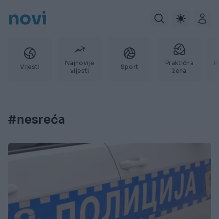
novi
Najnovije
Praktična
P
Vijesti
Sport
vijesti
žena
#nesreća