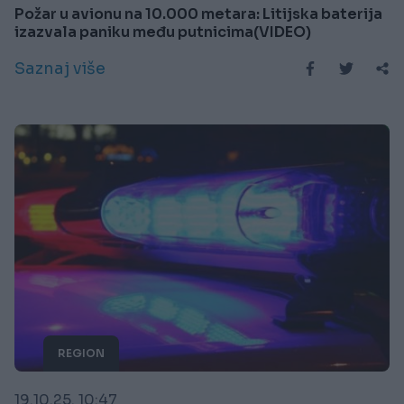
Požar u avionu na 10.000 metara: Litijska baterija
izazvala paniku među putnicima(VIDEO)
Saznaj više
REGION
19.10.25. 10:47