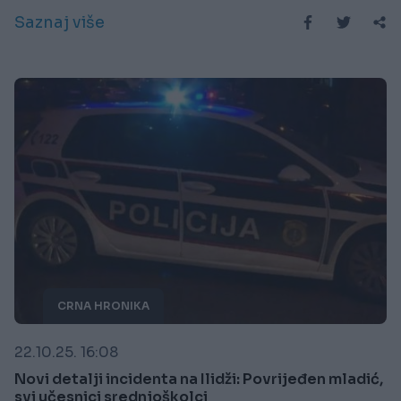
Saznaj više
CRNA HRONIKA
22.10.25. 16:08
Novi detalji incidenta na Ilidži: Povrijeđen mladić,
svi učesnici srednjoškolci