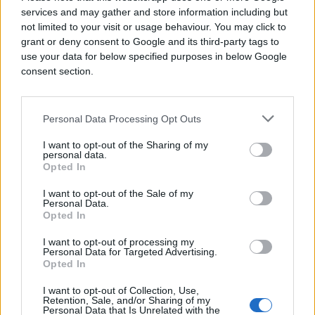
services and may gather and store information including but
not limited to your visit or usage behaviour. You may click to
grant or deny consent to Google and its third-party tags to
use your data for below specified purposes in below Google
consent section.
Personal Data Processing Opt Outs
I want to opt-out of the Sharing of my
personal data.
Opted In
VIJESTI
I want to opt-out of the Sale of my
29.10.25. 08:39
Personal Data.
Opted In
Europska unija napokon zabranjuje 'ručke smrti',
evo do kada će se zadržati na tržištu
I want to opt-out of processing my
Personal Data for Targeted Advertising.
Opted In
Saznaj više
I want to opt-out of Collection, Use,
Retention, Sale, and/or Sharing of my
Personal Data that Is Unrelated with the