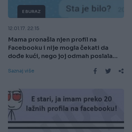
E BURAZ
12.01.17. 22:15
Mama pronašla njen profil na
Facebooku i nije mogla čekati da
dođe kući, nego joj odmah poslala
poruku!
Saznaj više