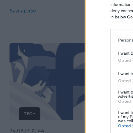
information 
Saznaj više
deny consent
in below Go
Persona
I want t
Opted 
I want t
Opted 
I want 
Advertis
Opted 
I want t
TECH
of my P
was col
Opted 
24.08.17. 21:44