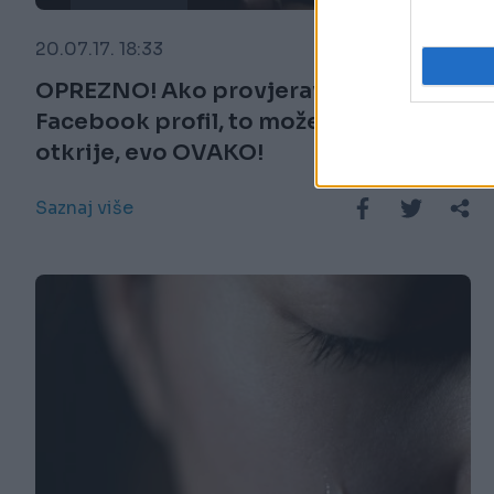
20.07.17. 18:33
OPREZNO! Ako provjeravate tuđi
Facebook profil, to može i da se
otkrije, evo OVAKO!
Saznaj više