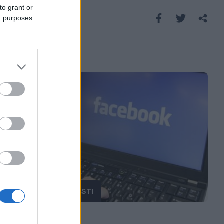
Biebera!
to grant or
Saznaj više
ed purposes
ZANIMLJIVOSTI
20.07.17. 21:50