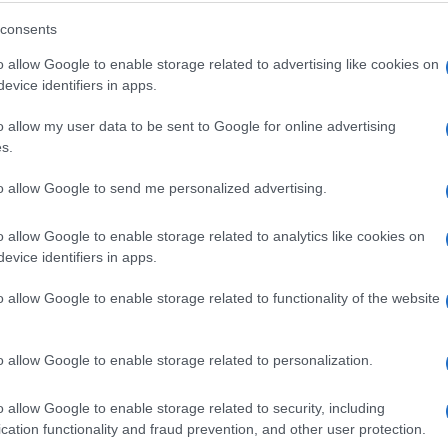
KAKO ZARADITI NOVAC NA
consents
INSTAGRAMU? Mnogi ne znaju za ovu
o allow Google to enable storage related to advertising like cookies on
korist!
evice identifiers in apps.
o allow my user data to be sent to Google for online advertising
Saznaj više
s.
to allow Google to send me personalized advertising.
o allow Google to enable storage related to analytics like cookies on
evice identifiers in apps.
o allow Google to enable storage related to functionality of the website
o allow Google to enable storage related to personalization.
o allow Google to enable storage related to security, including
cation functionality and fraud prevention, and other user protection.
DRUGA STRANA SPORTA