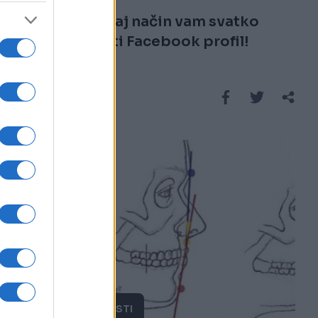
PAZITE: Na ovaj način vam svatko
može hakovati Facebook profil!
Saznaj više
ZANIMLJIVOSTI