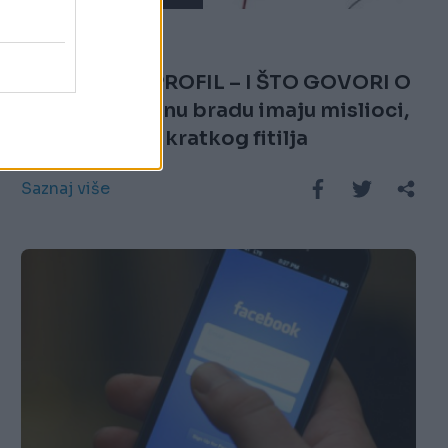
24.06.17. 21:36
KOJI JE VAŠ PROFIL – I ŠTO GOVORI O
VAMA: Izbačenu bradu imaju mislioci,
a uvučenu oni kratkog fitilja
Saznaj više