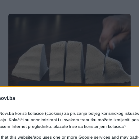
ZANIMLJIVOSTI
novi.ba
09.10.17. 17:30
ovi.ba koristi kolačiće (cookies) za pružanje boljeg korisničkog iskustv
Najčudniji instagram profil-Sve više
aja. Kolačići su anonimizirani i u svakom trenutku možete izmijeniti po
ljudi voli gledati "pijesak"
ašem Internet pregledniku. Slažete li se sa korištenjem kolačića?
 that this website/app uses one or more Google services and may gath