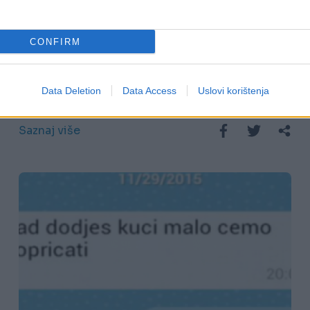
27.06.17. 20:27
CONFIRM
Fudbaler Bajerna uhapšen: Prebio
bivšu djevojku zbog instagrama?!
Data Deletion
Data Access
Uslovi korištenja
Saznaj više