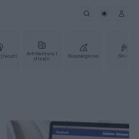
Arhitektura i
jivosti
Nostalgicno
Show
dizajn