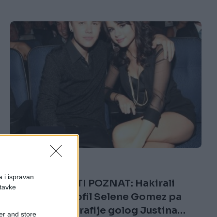
SHOW
29.08.17. 16:47
a i ispravan
NIJE LAKO BITI POZNAT: Hakirali
stavke
Instagram profil Selene Gomez pa
objavili fotografije golog Justina
er and store