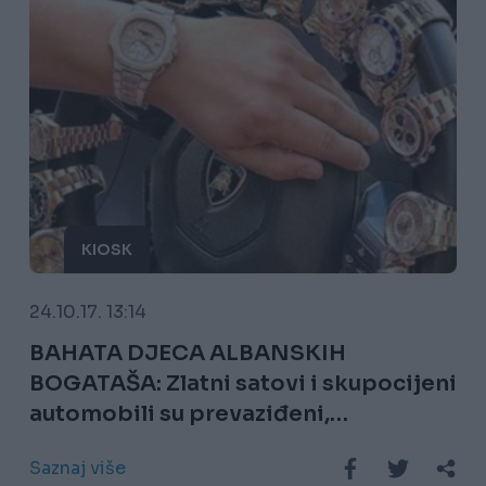
KIOSK
24.10.17. 13:14
BAHATA DJECA ALBANSKIH
BOGATAŠA: Zlatni satovi i skupocijeni
automobili su prevaziđeni,
pogledajte kako se hvale luksuzom!
Saznaj više