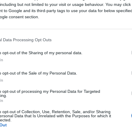
including but not limited to your visit or usage behaviour. You may click 
Saznaj više
 to Google and its third-party tags to use your data for below specifi
ogle consent section.
l Data Processing Opt Outs
o opt-out of the Sharing of my personal data.
In
o opt-out of the Sale of my Personal Data.
In
to opt-out of processing my Personal Data for Targeted
ing.
In
o opt-out of Collection, Use, Retention, Sale, and/or Sharing
TECH
ersonal Data that Is Unrelated with the Purposes for which it
lected.
Out
20.08.17. 14:38