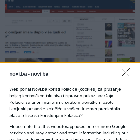
AKTUELNO
novi.ba -
novi.ba
01.09.16. 18:21
Web portal Novi.ba koristi kolačiće (cookies) za pružanje
boljeg korisničkog iskustva i ispravan prikaz sadržaja.
Kako su srbijanski mediji izvještavali nakon
Kolačići su anonimizirani i u svakom trenutku možete
sjednice PIC-a
izmijeniti postavke kolačića u vašem Internet pregledniku.
Saznaj više
Slažete li se sa korištenjem kolačića?
Please note that this website/app uses one or more Google
services and may gather and store information including but
not limited to your visit or usage behaviour. You may click to