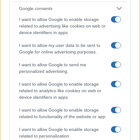
Google consents
I want to allow Google to enable storage
related to advertising like cookies on web or
device identifiers in apps.
I want to allow my user data to be sent to
Google for online advertising purposes.
I want to allow Google to send me
personalized advertising.
AKTUELNO
I want to allow Google to enable storage
31.08.16. 14:38
related to analytics like cookies on web or
Esad Bajtal za Novi.ba: Dodik širenjem mržnje i
device identifiers in apps.
straha pokušava spasiti isključivo sebe!
I want to allow Google to enable storage
Saznaj više
related to functionality of the website or app.
I want to allow Google to enable storage
related to personalization.