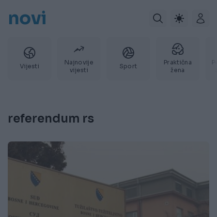
novi
Najnovije
Praktična
P
Vijesti
Sport
vijesti
žena
referendum rs