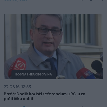
BOSNA I HERCEGOVINA
27.08.16. 13:53
Bosić: Dodik koristi referendum u RS-u za
političku dobit