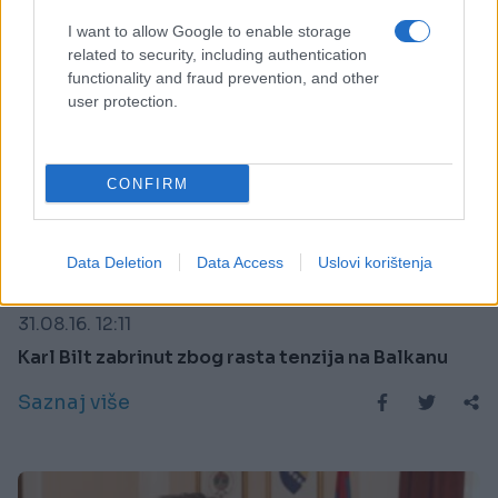
I want to allow Google to enable storage
related to security, including authentication
functionality and fraud prevention, and other
user protection.
CONFIRM
Data Deletion
Data Access
Uslovi korištenja
AKTUELNO
31.08.16. 12:11
Karl Bilt zabrinut zbog rasta tenzija na Balkanu
Saznaj više