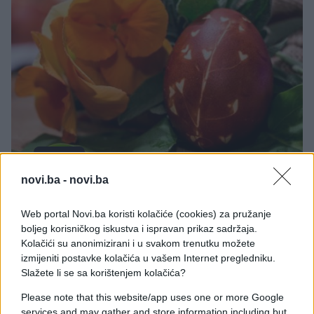
KIOSK
novi.ba -
novi.ba
01.04.26. 12:27
Web portal Novi.ba koristi kolačiće (cookies) za pružanje
Mnoge majke griješe: Prvo crveno jaje nikako ne
boljeg korisničkog iskustva i ispravan prikaz sadržaja.
dajte djetetu, evo zašto
Kolačići su anonimizirani i u svakom trenutku možete
izmijeniti postavke kolačića u vašem Internet pregledniku.
Saznaj više
Slažete li se sa korištenjem kolačića?
Please note that this website/app uses one or more Google
services and may gather and store information including but