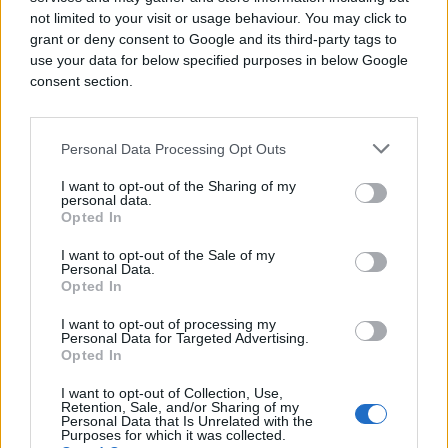
not limited to your visit or usage behaviour. You may click to
grant or deny consent to Google and its third-party tags to
use your data for below specified purposes in below Google
consent section.
Personal Data Processing Opt Outs
I want to opt-out of the Sharing of my
personal data.
Opted In
PRAKTIČNA ŽENA
I want to opt-out of the Sale of my
Personal Data.
Opted In
31.03.26. 15:17
Ruskinje uvijek imaju najljepša crvena jaja:
I want to opt-out of processing my
Personal Data for Targeted Advertising.
Dodaju samo 1 stvar za boju koja sija poput rubina
Opted In
Saznaj više
I want to opt-out of Collection, Use,
Retention, Sale, and/or Sharing of my
Personal Data that Is Unrelated with the
Purposes for which it was collected.