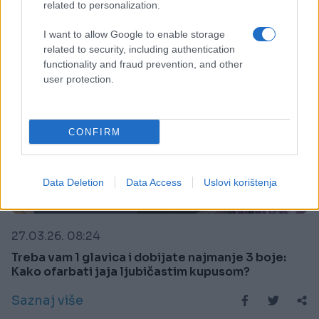
related to personalization.
I want to allow Google to enable storage
related to security, including authentication
functionality and fraud prevention, and other
user protection.
CONFIRM
Data Deletion
Data Access
Uslovi korištenja
PRAKTIČNA ŽENA
27.03.26. 08:24
Treba vam 1 glavica i dobijate najmanje 3 boje:
Kako ofarbati jaja ljubičastim kupusom?
Saznaj više