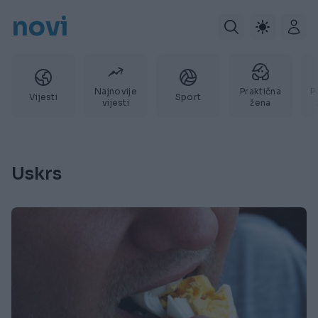
novi
Najnovije
Praktična
P
Vijesti
Sport
vijesti
žena
Uskrs