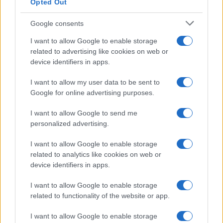
Opted Out
Google consents
I want to allow Google to enable storage
related to advertising like cookies on web or
device identifiers in apps.
I want to allow my user data to be sent to
Google for online advertising purposes.
I want to allow Google to send me
personalized advertising.
VIJESTI
I want to allow Google to enable storage
29.03.26. 12:01
related to analytics like cookies on web or
Ruskinje uvijek imaju najljepša crvena jaja:
device identifiers in apps.
Dodaju samo 1 stvar u šerpu i dobijaju boju koja
sija
I want to allow Google to enable storage
related to functionality of the website or app.
Saznaj više
I want to allow Google to enable storage