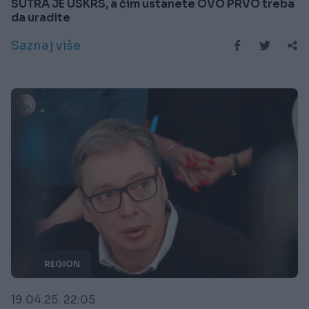
SUTRA JE USKRS, a čim ustanete OVO PRVO treba
da uradite
Saznaj više
REGION
19.04.25. 22:05