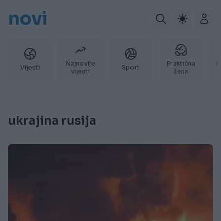
novi
Najnovije
Praktična
P
Vijesti
Sport
vijesti
žena
ukrajina rusija