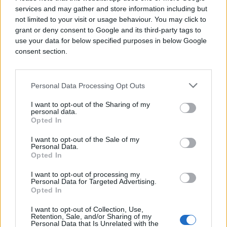
services and may gather and store information including but
not limited to your visit or usage behaviour. You may click to
grant or deny consent to Google and its third-party tags to
use your data for below specified purposes in below Google
consent section.
Personal Data Processing Opt Outs
I want to opt-out of the Sharing of my
personal data.
Opted In
SVIJET
I want to opt-out of the Sale of my
Personal Data.
Opted In
19.10.25. 21:39
Neočekivan preokret: Je li Trump izvršio pritisak
I want to opt-out of processing my
Personal Data for Targeted Advertising.
na Zelenskog da prihvati mir prema ruskim
Opted In
uvjetima
I want to opt-out of Collection, Use,
Saznaj više
Retention, Sale, and/or Sharing of my
Personal Data that Is Unrelated with the