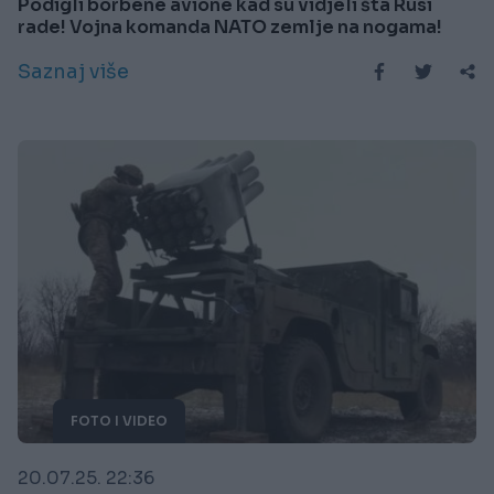
Podigli borbene avione kad su vidjeli šta Rusi
rade! Vojna komanda NATO zemlje na nogama!
Saznaj više
FOTO I VIDEO
20.07.25. 22:36