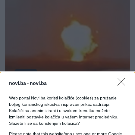
SVIJET
novi.ba -
novi.ba
01.11.25. 11:47
Web portal Novi.ba koristi kolačiće (cookies) za pružanje
Ukrajina zadala ozbiljan udarac Rusiji! Pogodili su
boljeg korisničkog iskustva i ispravan prikaz sadržaja.
ključnu vojnu infrastrukturu
Kolačići su anonimizirani i u svakom trenutku možete
izmijeniti postavke kolačića u vašem Internet pregledniku.
Saznaj više
Slažete li se sa korištenjem kolačića?
Please note that this website/app uses one or more Google