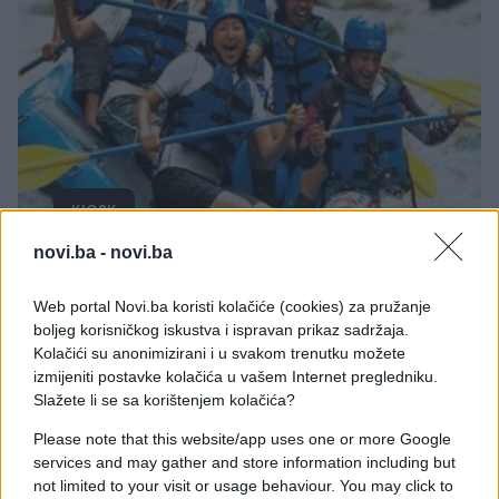
KIOSK
novi.ba -
novi.ba
20.03.17. 12:00
Rafting avantura na Tari, drugom najvećem
Web portal Novi.ba koristi kolačiće (cookies) za pružanje
kanjonu na svijetu!
boljeg korisničkog iskustva i ispravan prikaz sadržaja.
Kolačići su anonimizirani i u svakom trenutku možete
Saznaj više
izmijeniti postavke kolačića u vašem Internet pregledniku.
Slažete li se sa korištenjem kolačića?
Please note that this website/app uses one or more Google
services and may gather and store information including but
not limited to your visit or usage behaviour. You may click to