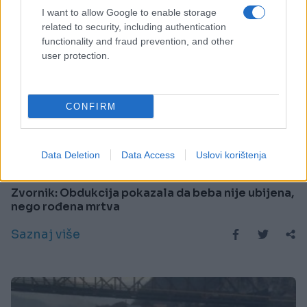
I want to allow Google to enable storage
related to security, including authentication
functionality and fraud prevention, and other
user protection.
CONFIRM
BOSNA I HERCEGOVINA
Data Deletion
Data Access
Uslovi korištenja
29.12.16. 10:21
Zvornik: Obdukcija pokazala da beba nije ubijena,
nego rođena mrtva
Saznaj više