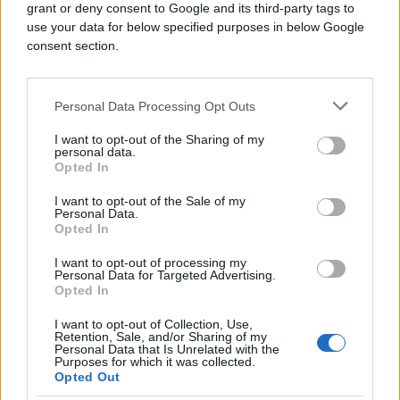
grant or deny consent to Google and its third-party tags to
use your data for below specified purposes in below Google
consent section.
Personal Data Processing Opt Outs
I want to opt-out of the Sharing of my
personal data.
Opted In
CRNA HRONIKA
I want to opt-out of the Sale of my
Personal Data.
14.03.17. 20:05
Opted In
Muškarac izvršio samoubistvo na obali Drine u
I want to opt-out of processing my
Zvorniku
Personal Data for Targeted Advertising.
Opted In
Saznaj više
I want to opt-out of Collection, Use,
Retention, Sale, and/or Sharing of my
Personal Data that Is Unrelated with the
Purposes for which it was collected.
Opted Out