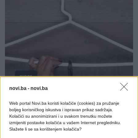
KIOSK
novi.ba -
novi.ba
21.06.17. 22:15
Prepolovila plastični ofinger i olakšala sebi život:
Web portal Novi.ba koristi kolačiće (cookies) za pružanje
Genijalnu caku koristićete i vi! (VIDEO)
boljeg korisničkog iskustva i ispravan prikaz sadržaja.
Kolačići su anonimizirani i u svakom trenutku možete
Saznaj više
izmijeniti postavke kolačića u vašem Internet pregledniku.
Slažete li se sa korištenjem kolačića?