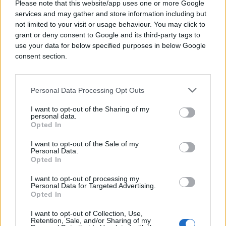
Please note that this website/app uses one or more Google
services and may gather and store information including but
not limited to your visit or usage behaviour. You may click to
grant or deny consent to Google and its third-party tags to
use your data for below specified purposes in below Google
consent section.
Personal Data Processing Opt Outs
I want to opt-out of the Sharing of my
personal data.
Opted In
VIDEO
I want to opt-out of the Sale of my
Personal Data.
29.05.17. 09:30
Opted In
Odsjekla je vrh kuhanog jajeta, ono što je
I want to opt-out of processing my
napravila je čudesno (VIDEO)
Personal Data for Targeted Advertising.
Opted In
Saznaj više
I want to opt-out of Collection, Use,
Retention, Sale, and/or Sharing of my