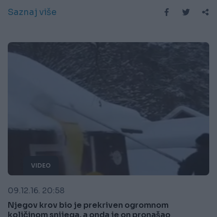
Saznaj više
VIDEO
09.12.16. 20:58
Njegov krov bio je prekriven ogromnom
količinom snijega, a onda je on pronašao