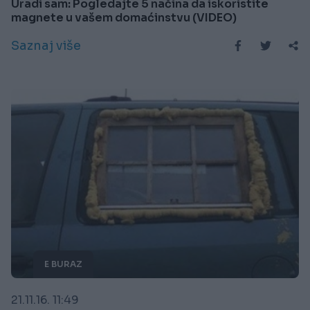
Uradi sam: Pogledajte 5 načina da iskoristite
magnete u vašem domaćinstvu (VIDEO)
Saznaj više
E BURAZ
21.11.16. 11:49