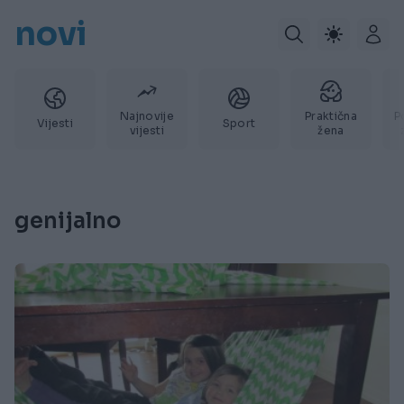
novi
Najnovije
Praktična
P
Vijesti
Sport
vijesti
žena
genijalno