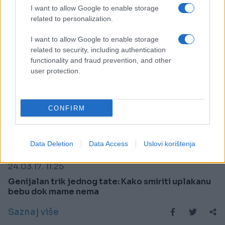
I want to allow Google to enable storage
related to personalization.
I want to allow Google to enable storage
related to security, including authentication
functionality and fraud prevention, and other
user protection.
CONFIRM
MAME I BEBE
Data Deletion
Data Access
Uslovi korištenja
24.03.17. 11:25
Genijalan trik jednog tate: Kako smiriti uplakanu
bebu dok mame nema
Saznaj više