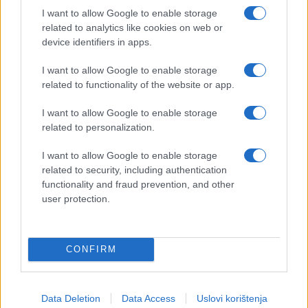
I want to allow Google to enable storage
related to analytics like cookies on web or
device identifiers in apps.
I want to allow Google to enable storage
related to functionality of the website or app.
I want to allow Google to enable storage
related to personalization.
VIDEO
I want to allow Google to enable storage
related to security, including authentication
20.01.17. 20:47
functionality and fraud prevention, and other
Pogledajte šta se dogodi kada ovaj čovjek uzme
user protection.
kanabis protiv Parkinsonove bolesti (VIDEO)
Saznaj više
CONFIRM
Data Deletion
Data Access
Uslovi korištenja