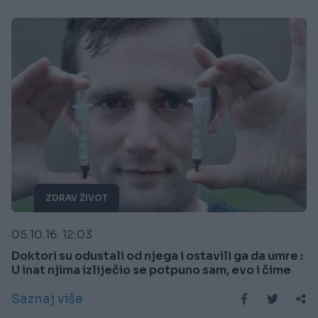
ZDRAV ŽIVOT
05.10.16. 12:03
Doktori su odustali od njega i ostavili ga da umre :
U inat njima izliječio se potpuno sam, evo i čime
Saznaj više