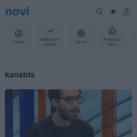
novi
Najnovije
Praktična
P
Vijesti
Sport
vijesti
žena
kanabis