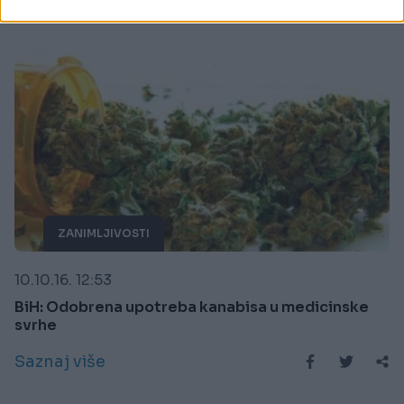
ZANIMLJIVOSTI
10.10.16. 12:53
BiH: Odobrena upotreba kanabisa u medicinske
svrhe
Saznaj više