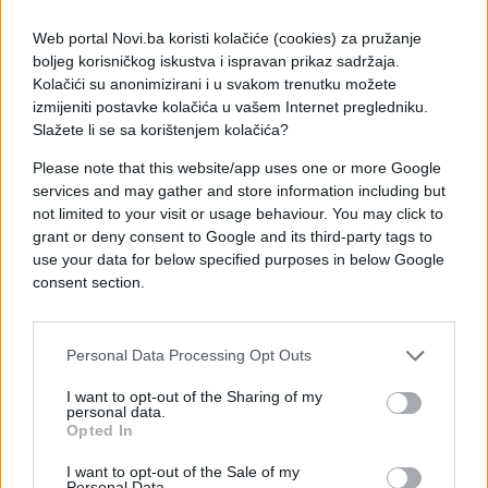
Web portal Novi.ba koristi kolačiće (cookies) za pružanje
boljeg korisničkog iskustva i ispravan prikaz sadržaja.
Kolačići su anonimizirani i u svakom trenutku možete
izmijeniti postavke kolačića u vašem Internet pregledniku.
Slažete li se sa korištenjem kolačića?
Please note that this website/app uses one or more Google
services and may gather and store information including but
SVIJET
not limited to your visit or usage behaviour. You may click to
grant or deny consent to Google and its third-party tags to
19.07.17. 22:18
use your data for below specified purposes in below Google
consent section.
Počela prodaja kanabisa u apotekama po cijeni
od 1,30 dolara za gram
Saznaj više
Personal Data Processing Opt Outs
I want to opt-out of the Sharing of my
personal data.
Opted In
I want to opt-out of the Sale of my
Personal Data.