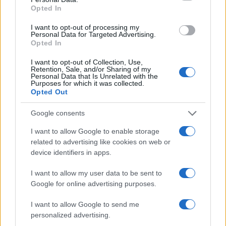
Opted In
I want to opt-out of processing my
Personal Data for Targeted Advertising.
Opted In
I want to opt-out of Collection, Use,
Retention, Sale, and/or Sharing of my
Personal Data that Is Unrelated with the
Purposes for which it was collected.
Opted Out
VIDEO
Google consents
23.01.17. 16:54
I want to allow Google to enable storage
Ovaj čovjek pravi med od marihuane: Istrenirao je
related to advertising like cookies on web or
pčele da skupe smolu iz kanabisa (VIDEO)
device identifiers in apps.
Saznaj više
I want to allow my user data to be sent to
Google for online advertising purposes.
I want to allow Google to send me
personalized advertising.