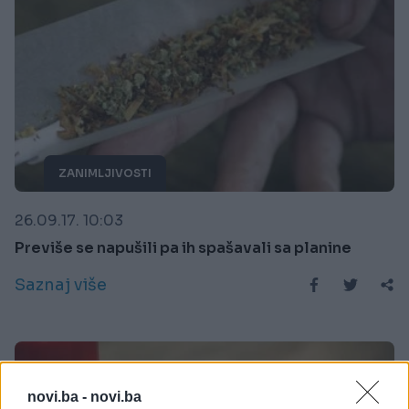
ZANIMLJIVOSTI
26.09.17. 10:03
Previše se napušili pa ih spašavali sa planine
Saznaj više
novi.ba -
novi.ba