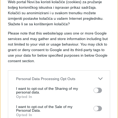
Web portal Novi.ba koristi kolačiće (cookies) za pružanje
21.02.23. 17:09
boljeg korisničkog iskustva i ispravan prikaz sadržaja.
Putinovu veliku današnju laž i Rusi će teško
Kolačići su anonimizirani i u svakom trenutku možete
progutati
izmijeniti postavke kolačića u vašem Internet pregledniku.
Slažete li se sa korištenjem kolačića?
Saznaj više
Please note that this website/app uses one or more Google
services and may gather and store information including but
not limited to your visit or usage behaviour. You may click to
grant or deny consent to Google and its third-party tags to
use your data for below specified purposes in below Google
consent section.
Personal Data Processing Opt Outs
I want to opt-out of the Sharing of my
personal data.
Opted In
I want to opt-out of the Sale of my
Personal Data.
SVIJET
Opted In