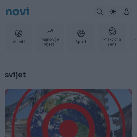
novi
Najnovije
Praktična
P
Vijesti
Sport
vijesti
žena
svijet