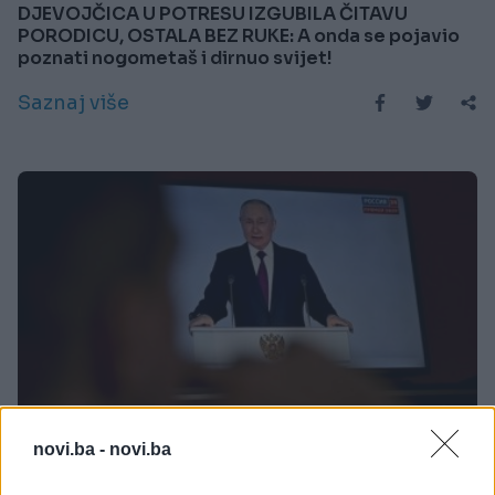
DJEVOJČICA U POTRESU IZGUBILA ČITAVU
PORODICU, OSTALA BEZ RUKE: A onda se pojavio
poznati nogometaš i dirnuo svijet!
Saznaj više
novi.ba -
novi.ba
SVIJET