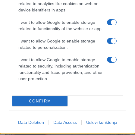
related to analytics like cookies on web or
20.02.23. 23:00
device identifiers in apps.
STRAVIČNA EKSPLOZIJA ODJEKNULA U SAD:
I want to allow Google to enable storage
Strahuje se da ima veliki broj žrtava, sve nadležne
related to functionality of the website or app.
službe na terenu
I want to allow Google to enable storage
Saznaj više
related to personalization.
I want to allow Google to enable storage
related to security, including authentication
functionality and fraud prevention, and other
user protection.
CONFIRM
Data Deletion
Data Access
Uslovi korištenja