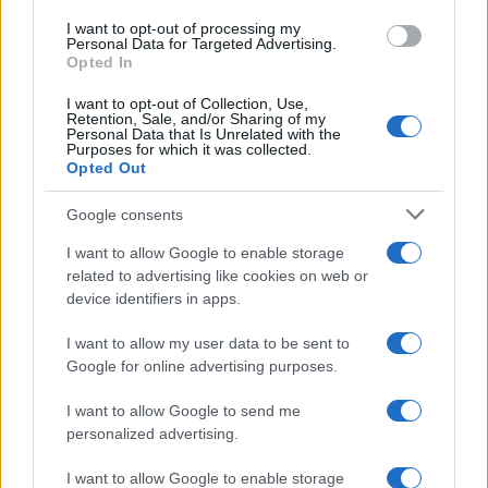
21.02.23. 16:37
I want to opt-out of processing my
Personal Data for Targeted Advertising.
ŠTO JE PUTIN HTIO REĆI: Analitičar ne sumnja: "Za
Opted In
njega je ovo početak trećeg svjetskog rata"
I want to opt-out of Collection, Use,
Retention, Sale, and/or Sharing of my
Saznaj više
Personal Data that Is Unrelated with the
Purposes for which it was collected.
Opted Out
Google consents
I want to allow Google to enable storage
related to advertising like cookies on web or
device identifiers in apps.
I want to allow my user data to be sent to
Google for online advertising purposes.
I want to allow Google to send me
personalized advertising.
SVIJET
I want to allow Google to enable storage