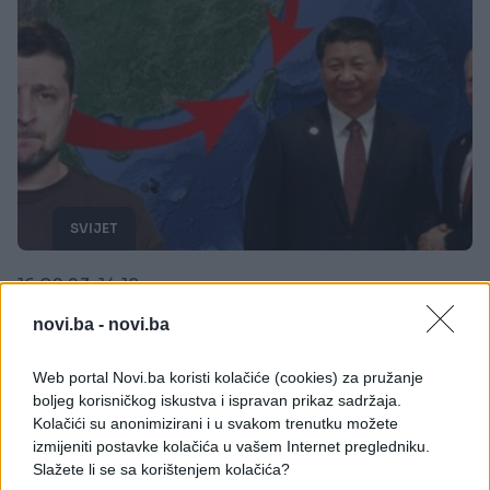
SVIJET
16.02.23. 14:18
MOGUĆ RAT SAD I KINE?!: Putinov kritičar šokirao
novi.ba -
novi.ba
Zapad, tvrdi da Peking jedva čeka poraz Ukrajine
Web portal Novi.ba koristi kolačiće (cookies) za pružanje
Saznaj više
boljeg korisničkog iskustva i ispravan prikaz sadržaja.
Kolačići su anonimizirani i u svakom trenutku možete
izmijeniti postavke kolačića u vašem Internet pregledniku.
Slažete li se sa korištenjem kolačića?