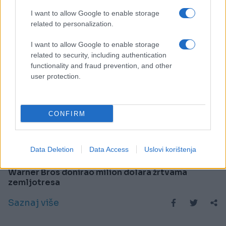
I want to allow Google to enable storage
related to personalization.
I want to allow Google to enable storage
related to security, including authentication
functionality and fraud prevention, and other
user protection.
CONFIRM
AKTUELNO
Data Deletion
Data Access
Uslovi korištenja
16.02.23. 12:30
Warner Bros donirao milion dolara žrtvama
zemljotresa
Saznaj više