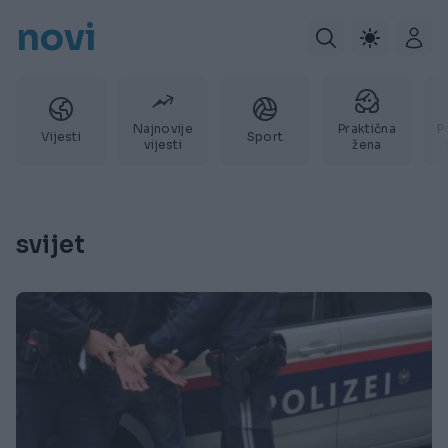
novi
Najnovije
Praktična
P
Vijesti
Sport
vijesti
žena
svijet