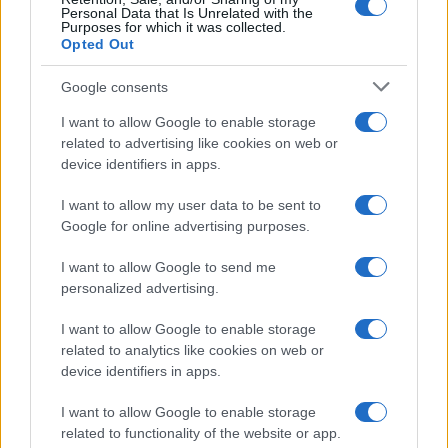
Personal Data that Is Unrelated with the
Purposes for which it was collected.
Opted Out
Google consents
I want to allow Google to enable storage
related to advertising like cookies on web or
device identifiers in apps.
I want to allow my user data to be sent to
Google for online advertising purposes.
ZANIMLJIVOSTI
I want to allow Google to send me
16.02.23. 12:59
personalized advertising.
IMAM 32 GODINE, A NIKAD SE NISAM POLJUBILA,
NITI IŠLA NA LJUBAVNI SASTANAK: Konačno sam
I want to allow Google to enable storage
shvatila zašto je tako!
related to analytics like cookies on web or
device identifiers in apps.
Saznaj više
I want to allow Google to enable storage
related to functionality of the website or app.