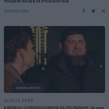
milijardi dolara za žrtve potresa
Saznaj više
ZANIMLJIVOSTI
15.02.23. 23:29
KADIROV O PREGOVORIMA SA ZELENSKIM: Ja sam