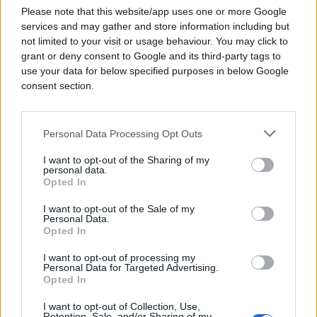
Please note that this website/app uses one or more Google
services and may gather and store information including but
not limited to your visit or usage behaviour. You may click to
grant or deny consent to Google and its third-party tags to
use your data for below specified purposes in below Google
consent section.
Personal Data Processing Opt Outs
AKTUELNO
I want to opt-out of the Sharing of my
personal data.
Opted In
16.02.23. 13:10
I want to opt-out of the Sale of my
ALMIR KARKELJA IZ GSS-A ‘PRENJ’: Turci su nas
Personal Data.
zvali 'umut' što znači 'nada'!
Opted In
Saznaj više
I want to opt-out of processing my
Personal Data for Targeted Advertising.
Opted In
I want to opt-out of Collection, Use,
Retention, Sale, and/or Sharing of my