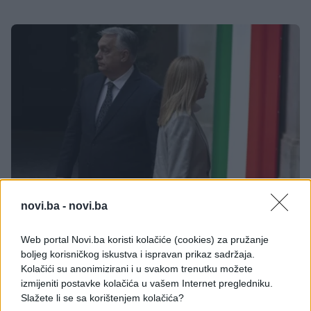
SVIJET
novi.ba -
novi.ba
31.10.25. 13:27
Web portal Novi.ba koristi kolačiće (cookies) za pružanje
boljeg korisničkog iskustva i ispravan prikaz sadržaja.
Orban opet zapalio Evropu! Poslao najjezivije
Kolačići su anonimizirani i u svakom trenutku možete
upozorenje do sada: „Pištolj je već na stolu!“
izmijeniti postavke kolačića u vašem Internet pregledniku.
Saznaj više
Slažete li se sa korištenjem kolačića?