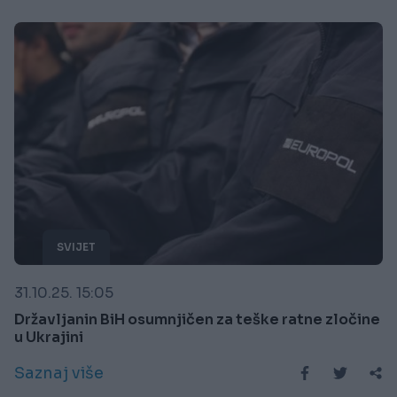
SVIJET
31.10.25. 15:05
Državljanin BiH osumnjičen za teške ratne zločine
u Ukrajini
Saznaj više