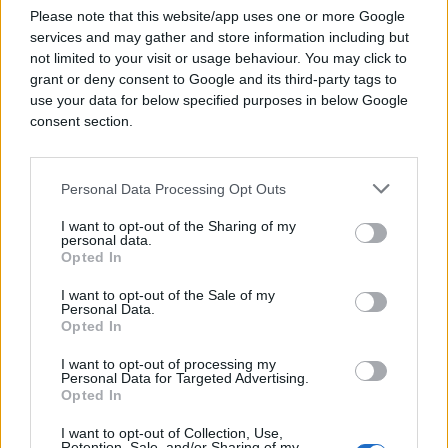
Please note that this website/app uses one or more Google
services and may gather and store information including but
not limited to your visit or usage behaviour. You may click to
grant or deny consent to Google and its third-party tags to
use your data for below specified purposes in below Google
consent section.
Personal Data Processing Opt Outs
I want to opt-out of the Sharing of my
personal data.
Opted In
I want to opt-out of the Sale of my
SVIJET
Personal Data.
Opted In
31.10.25. 08:36
I want to opt-out of processing my
Personal Data for Targeted Advertising.
Napetost na istoku Europe: Poljska zatvorila
Opted In
aerodrome i dignula avione
I want to opt-out of Collection, Use,
Saznaj više
Retention, Sale, and/or Sharing of my