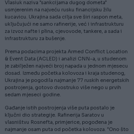
Vlasiuk naziva "sankcijama dugog dometa"
usmjerenim na najveću rusku financijsku žilu
kucavicu. Ukrajina sada cilja sve širi raspon meta,
uključujući ne samo rafinerije, već i infrastrukturu
za izvoz nafte i plina, cjevovode, tankere, a sada i
infrastrukturu za bušenje.
Prema podacima projekta Armed Conflict Location
& Event Data (ACLED) i analizi CNN-a, u studenom
je zabilježen najveći broj napada u jednom mjesecu
dosad. Između početka kolovoza i kraja studenog,
Ukrajina je pogodila najmanje 77 ruskih energetskih
postrojenja, gotovo dvostruko više nego u prvih
sedam mjeseci godine.
Gađanje istih postrojenja više puta postalo je
ključni dio strategije. Rafinerija Saratov u
vlasništvu Rosnefta, primjerice, pogođena je
najmanje osam puta od početka kolovoza. "Ono što