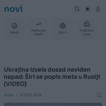
novi
Najnovije
Praktična
P
Vijesti
Sport
vijesti
žena
Ukrajina izvela dosad neviđen
napad: Širi se popis meta u Rusiji
(VIDEO)
Svijet
12.12.25. 10:15