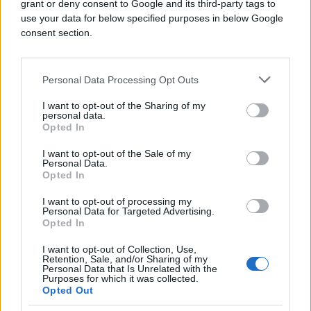
grant or deny consent to Google and its third-party tags to
pic.twitter.com/UpShFOPfKf
use your data for below specified purposes in below Google
— Tymofiy Mylovanov (@Mylovanov)
consent section.
September 16, 2025
Personal Data Processing Opt Outs
Posljedice za Moskvu: od
nestašica do pada prihoda
I want to opt-out of the Sharing of my
personal data.
Opted In
Dok Rusija ostaje nepopustljiva u mirovnim
I want to opt-out of the Sale of my
pregovorima, njezin naftni sektor - najveći
Personal Data.
pojedinačni financijski stup rata - izgleda znatno
Opted In
nestabilnije nego prije godinu dana. Ruske
I want to opt-out of processing my
rafinerije prerađuju oko 6% manje nafte nego u ovo
Personal Data for Targeted Advertising.
Opted In
doba lani, a ponovljeni udari, prema analitičarima,
"usporavaju tempo svakog popravka."
I want to opt-out of Collection, Use,
Retention, Sale, and/or Sharing of my
Personal Data that Is Unrelated with the
U rujnu i listopadu ove godine pojavile su se
Purposes for which it was collected.
snimke dugih redova automobila na benzinskim
Opted Out
postajama, a ruska vlada je, suočena s nestašicama