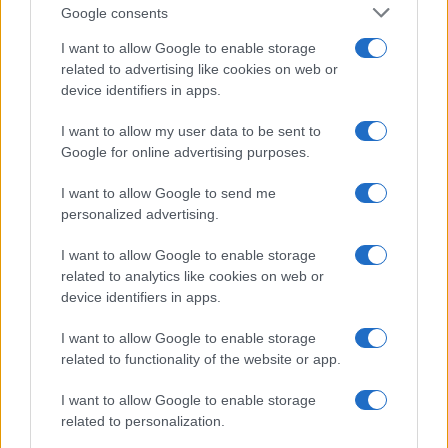
Google consents
u nekim regijama, zabranila izvoz benzina do kraja
godine. Eskalacija napada poklopila se i s novim
I want to allow Google to enable storage
američkim sankcijama. U listopadu je Trump najavio
related to advertising like cookies on web or
potpune blokirajuće sankcije protiv najvećih ruskih
device identifiers in apps.
naftnih kompanija - Rosnefta i Lukoila.
I want to allow my user data to be sent to
Google for online advertising purposes.
Cijene ruske sirove nafte Urals od tada su pale, što
je pridonijelo padu ruskih prihoda od izvoza nafte
I want to allow Google to send me
na najnižu razinu od veljače 2022. godine. U
personalized advertising.
studenom su državni mediji izvijestili da su prihodi
od nafte i prirodnog plina pali za gotovo 34% u
I want to allow Google to enable storage
usporedbi s istim mjesecom prošle godine.
related to analytics like cookies on web or
device identifiers in apps.
Gasoline crisis in Russia.
I want to allow Google to enable storage
The situation in Primorsky Krai is getting
related to functionality of the website or app.
worse.
In the first video I counted 85 cars in the
I want to allow Google to enable storage
queue!
pic.twitter.com/gWt044YRPi
related to personalization.
— Evgen Istrebin 🇺🇦 (@evgen1232007)