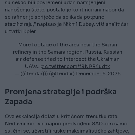
su nekad bili povremeni udari namijenjeni
nanošenju štete, postalo je kontinuirani napor da
se rafinerije spriječe da se ikada potpuno
stabiliziraju," napisao je Nikhil Dubey, viši analitičar
u tvrtki Kpler.
More footage of the area near the Syzran
refinery in the Samara region, Russia. Russian
air defense tried to intercept the Ukrainian
UAVs.
pic.twitter.com/f9NPR4udtx
— (((Tendar))) (@Tendar)
December 5, 2025
Promjena strategije i podrška
Zapada
Ova eskalacija dolazi u kritičnom trenutku rata.
Nedavni mirovni napori predvođeni SAD-om samo
su, čini se, učvrstili ruske maksimalističke zahtjeve,