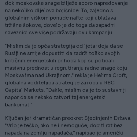
dok moskovske snage bilježe sporo napredovanje
na nekoliko dijelova bojišnice. To, zajedno s
globalnim viškom ponude nafte koji ublažava
tržišne šokove, dovelo je do toga da zapadni
saveznici sve više podržavaju ovu kampanju.
"Mislim da je opća strategija od ljeta ideja da se
Rusiji ne smije dopustiti da zadrži toliko svojih
kritičnih energetskih prihoda koji su poticali
masivnu prednost u regrutiranju radne snage koju
Moskva ima nad Ukrajinom," rekla je Helima Croft,
globalna voditeljica strategije za robu u RBC
Capital Markets. "Dakle, mislim da je to sustavniji
napor da se nekako zatvori taj energetski
bankomat."
Ključan je i dramatičan preokret Sjedinjenih Država.
"Vrlo je teško, ako ne i nemoguće, dobiti rat bez
napada na zemlju napadača," napisao je američki