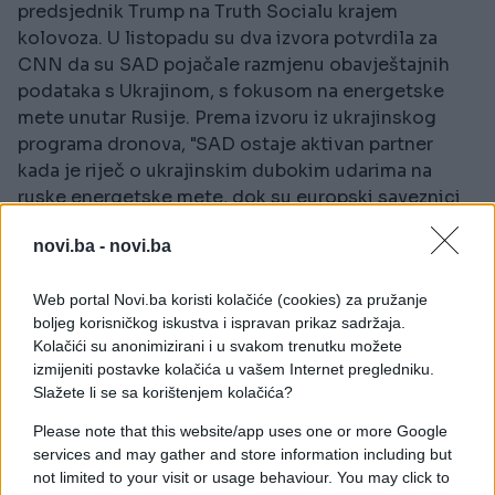
predsjednik Trump na Truth Socialu krajem
kolovoza. U listopadu su dva izvora potvrdila za
CNN da su SAD pojačale razmjenu obavještajnih
podataka s Ukrajinom, s fokusom na energetske
mete unutar Rusije. Prema izvoru iz ukrajinskog
programa dronova, "SAD ostaje aktivan partner
kada je riječ o ukrajinskim dubokim udarima na
ruske energetske mete, dok su europski saveznici
pojačali svoje sudjelovanje."
novi.ba -
novi.ba
That’s what I call real sanctions: Ukraine is
shutting down Russian oil production (alone!)
Web portal Novi.ba koristi kolačiće (cookies) za pružanje
boljeg korisničkog iskustva i ispravan prikaz sadržaja.
Kolačići su anonimizirani i u svakom trenutku možete
Reuters: Transneft warned Russian oil
izmijeniti postavke kolačića u vašem Internet pregledniku.
producers they may need to cut output due to
Slažete li se sa korištenjem kolačića?
Ukrainian drone attacks on export ports and
refineries
Please note that this website/app uses one or more Google
services and may gather and store information including but
not limited to your visit or usage behaviour. You may click to
Zelenskyy calls it sanctions that work faster 1/