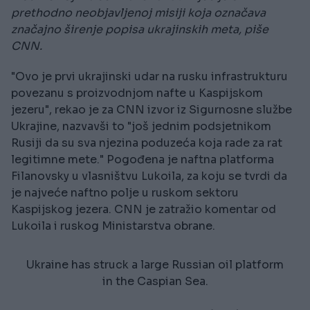
prethodno neobjavljenoj misiji koja označava
značajno širenje popisa ukrajinskih meta, piše
CNN.
"Ovo je prvi ukrajinski udar na rusku infrastrukturu
povezanu s proizvodnjom nafte u Kaspijskom
jezeru", rekao je za CNN izvor iz Sigurnosne službe
Ukrajine, nazvavši to "još jednim podsjetnikom
Rusiji da su sva njezina poduzeća koja rade za rat
legitimne mete." Pogođena je naftna platforma
Filanovsky u vlasništvu Lukoila, za koju se tvrdi da
je najveće naftno polje u ruskom sektoru
Kaspijskog jezera. CNN je zatražio komentar od
Lukoila i ruskog Ministarstva obrane.
Ukraine has struck a large Russian oil platform
in the Caspian Sea.