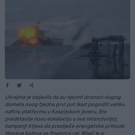
Ukrajina je objavila da su njezini dronovi dugog
dometa ovog tjedna prvi put ikad pogodili veliku
naftnu platformu u Kaspijskom jezeru, što
predstavlja novu eskalaciju u sve intenzivnijoj
kampanji Kijeva da presiječe energetske prihode
Moskve kojima se financira rat. Riječ je o