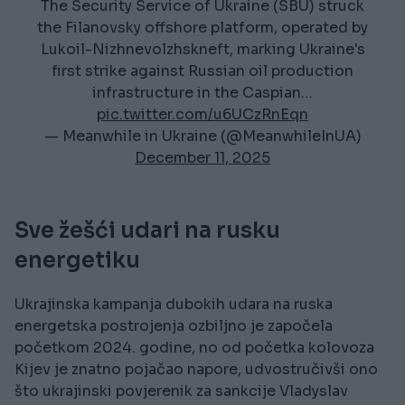
The Security Service of Ukraine (SBU) struck
the Filanovsky offshore platform, operated by
Lukoil-Nizhnevolzhskneft, marking Ukraine's
first strike against Russian oil production
infrastructure in the Caspian…
pic.twitter.com/u6UCzRnEqn
— Meanwhile in Ukraine (@MeanwhileInUA)
December 11, 2025
Sve žešći udari na rusku
energetiku
Ukrajinska kampanja dubokih udara na ruska
energetska postrojenja ozbiljno je započela
početkom 2024. godine, no od početka kolovoza
Kijev je znatno pojačao napore, udvostručivši ono
što ukrajinski povjerenik za sankcije Vladyslav