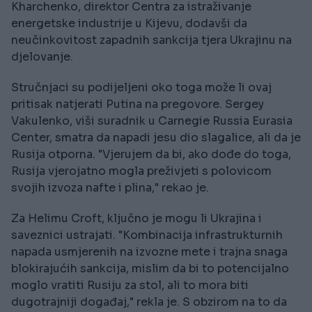
Kharchenko, direktor Centra za istraživanje
energetske industrije u Kijevu, dodavši da
neučinkovitost zapadnih sankcija tjera Ukrajinu na
djelovanje.
Stručnjaci su podijeljeni oko toga može li ovaj
pritisak natjerati Putina na pregovore. Sergey
Vakulenko, viši suradnik u Carnegie Russia Eurasia
Center, smatra da napadi jesu dio slagalice, ali da je
Rusija otporna. "Vjerujem da bi, ako dođe do toga,
Rusija vjerojatno mogla preživjeti s polovicom
svojih izvoza nafte i plina," rekao je.
Za Helimu Croft, ključno je mogu li Ukrajina i
saveznici ustrajati. "Kombinacija infrastrukturnih
napada usmjerenih na izvozne mete i trajna snaga
blokirajućih sankcija, mislim da bi to potencijalno
moglo vratiti Rusiju za stol, ali to mora biti
dugotrajniji događaj," rekla je. S obzirom na to da