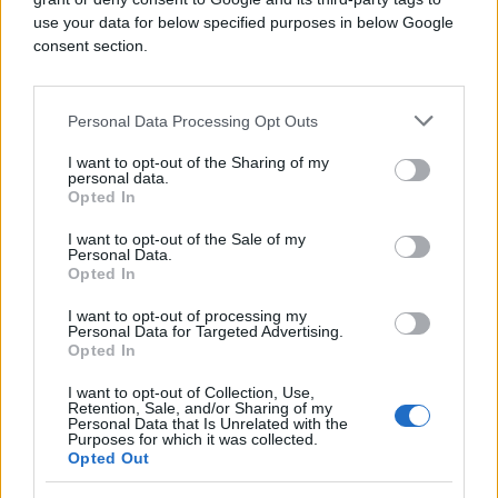
use your data for below specified purposes in below Google
consent section.
Personal Data Processing Opt Outs
I want to opt-out of the Sharing of my
personal data.
Opted In
I want to opt-out of the Sale of my
SVIJET
Personal Data.
Opted In
15.11.25. 20:17
I want to opt-out of processing my
Personal Data for Targeted Advertising.
Razoren glavni ruski naftni terminal. Uništena
Opted In
četiri lansera S-400, radari...
I want to opt-out of Collection, Use,
Saznaj više
Retention, Sale, and/or Sharing of my
Personal Data that Is Unrelated with the
Purposes for which it was collected.
Opted Out