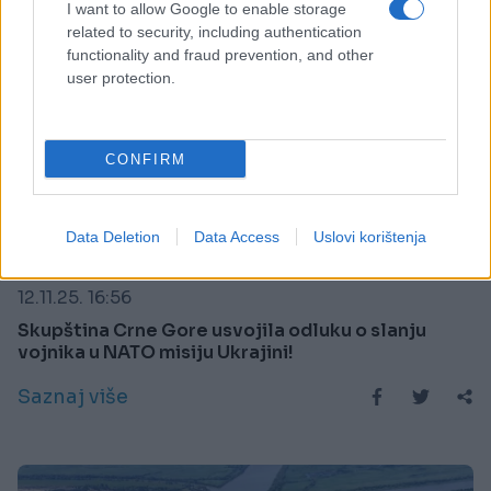
I want to allow Google to enable storage
related to security, including authentication
functionality and fraud prevention, and other
user protection.
CONFIRM
Data Deletion
Data Access
Uslovi korištenja
REGION
12.11.25. 16:56
Skupština Crne Gore usvojila odluku o slanju
vojnika u NATO misiju Ukrajini!
Saznaj više