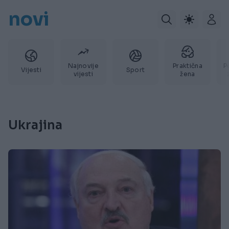
novi
Najnovije
Praktična
P
Vijesti
Sport
vijesti
žena
Ukrajina