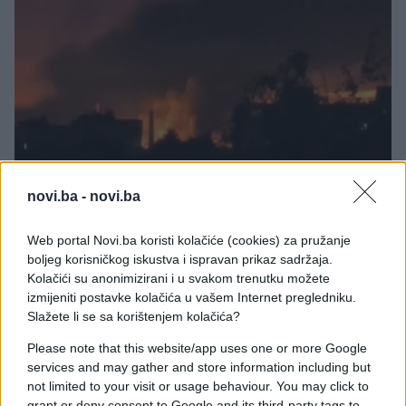
SVIJET
novi.ba -
novi.ba
15.11.25. 21:22
Web portal Novi.ba koristi kolačiće (cookies) za pružanje
boljeg korisničkog iskustva i ispravan prikaz sadržaja.
Potpuno neshvatljivo šta se upravo događa u
Kolačići su anonimizirani i u svakom trenutku možete
Ukrajini: "Eto, zbog takvih stvari ćete izgubiti rat"
izmijeniti postavke kolačića u vašem Internet pregledniku.
Saznaj više
Slažete li se sa korištenjem kolačića?
Please note that this website/app uses one or more Google
services and may gather and store information including but
not limited to your visit or usage behaviour. You may click to
grant or deny consent to Google and its third-party tags to