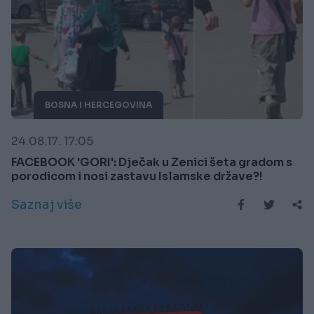
BOSNA I HERCEGOVINA
24.08.17. 17:05
FACEBOOK 'GORI': Dječak u Zenici šeta gradom s
porodicom i nosi zastavu Islamske države?!
Saznaj više