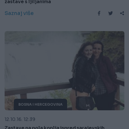
zastave s ljiljanima
Saznaj više
BOSNA I HERCEGOVINA
12.10.16. 12:39
Zastave na pola koplja ispred sarajevskih