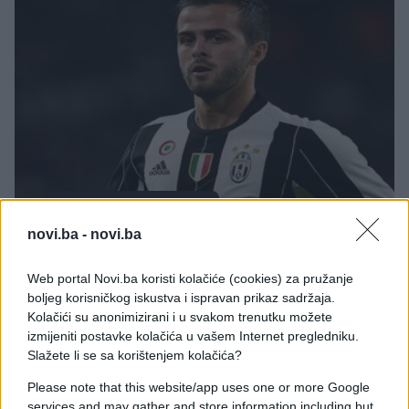
DRUGA STRANA SPORTA
novi.ba -
novi.ba
15.06.17. 18:29
Web portal Novi.ba koristi kolačiće (cookies) za pružanje
Pjanić objavio fotografiju na Facebook i bacio u
boljeg korisničkog iskustva i ispravan prikaz sadržaja.
trans sve navijače 'Zmajeva'! (FOTO)
Kolačići su anonimizirani i u svakom trenutku možete
izmijeniti postavke kolačića u vašem Internet pregledniku.
Saznaj više
Slažete li se sa korištenjem kolačića?
Please note that this website/app uses one or more Google
services and may gather and store information including but