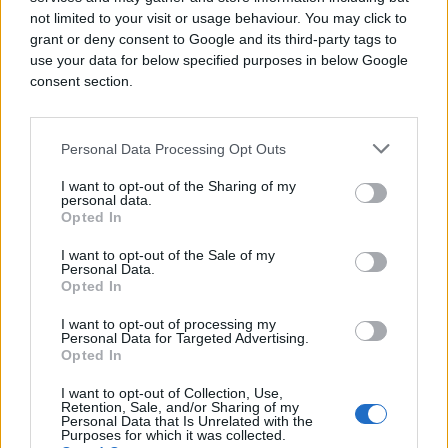
not limited to your visit or usage behaviour. You may click to
grant or deny consent to Google and its third-party tags to
use your data for below specified purposes in below Google
consent section.
Personal Data Processing Opt Outs
I want to opt-out of the Sharing of my
personal data.
Opted In
KIOSK
I want to opt-out of the Sale of my
Personal Data.
Opted In
30.03.17. 22:57
Nestao za 47 sekundi: Pogledajte kako se Yugo 45
I want to opt-out of processing my
Personal Data for Targeted Advertising.
raspada na bh. cestama! (FOTO/VIDEO)
Opted In
Saznaj više
I want to opt-out of Collection, Use,
Retention, Sale, and/or Sharing of my
Personal Data that Is Unrelated with the
Purposes for which it was collected.