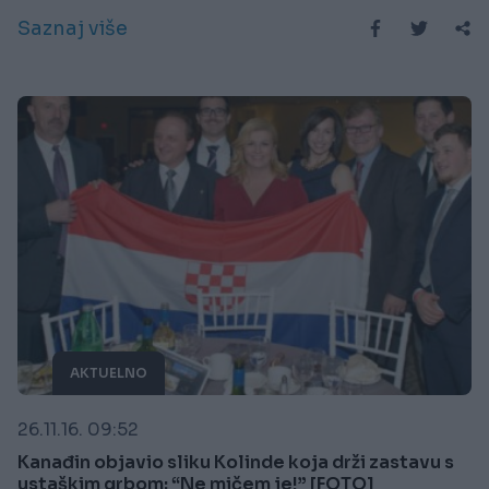
Saznaj više
AKTUELNO
26.11.16. 09:52
Kanađin objavio sliku Kolinde koja drži zastavu s
ustaškim grbom: “Ne mičem je!” [FOTO]