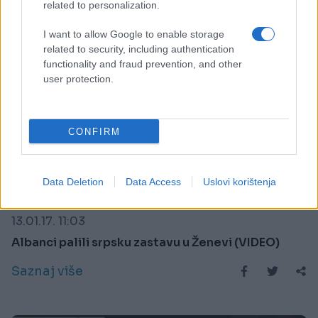
related to personalization.
I want to allow Google to enable storage
related to security, including authentication
functionality and fraud prevention, and other
user protection.
CONFIRM
Data Deletion
Data Access
Uslovi korištenja
REGION
13.01.17. 11:03
Albanci palili srpsku zastavu u Ženevi (VIDEO)
Saznaj više