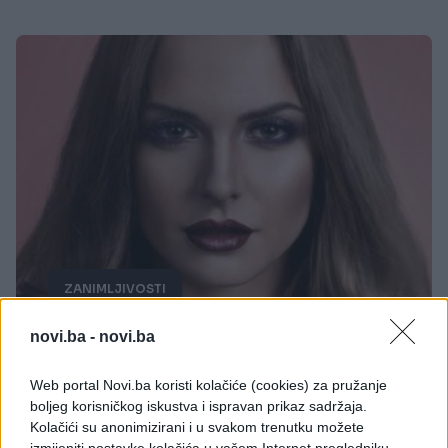
ZANIMLJIVOSTI
novi.ba -
novi.ba
15.08.17. 21:12
Prema horoskopu ovo su najveće kraljice drame –
Web portal Novi.ba koristi kolačiće (cookies) za pružanje
DRAMATIZIRAJU OKO SVEGA!
boljeg korisničkog iskustva i ispravan prikaz sadržaja.
Kolačići su anonimizirani i u svakom trenutku možete
Saznaj više