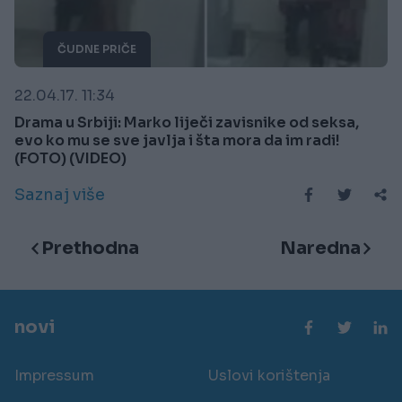
ČUDNE PRIČE
22.04.17. 11:34
Drama u Srbiji: Marko liječi zavisnike od seksa,
evo ko mu se sve javlja i šta mora da im radi!
(FOTO) (VIDEO)
Saznaj više
Prethodna
Naredna
novi
Impressum
Uslovi korištenja