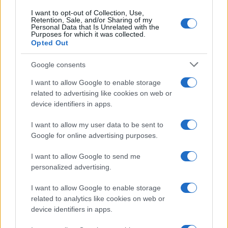
Saznaj više
I want to opt-out of Collection, Use,
Retention, Sale, and/or Sharing of my
Personal Data that Is Unrelated with the
Purposes for which it was collected.
Opted Out
Google consents
I want to allow Google to enable storage
related to advertising like cookies on web or
device identifiers in apps.
I want to allow my user data to be sent to
Google for online advertising purposes.
I want to allow Google to send me
personalized advertising.
SHOW
I want to allow Google to enable storage
29.07.17. 10:20
related to analytics like cookies on web or
ŽIVOTNA DRAMA POZNATE PJEVAČICE: Izgubila
device identifiers in apps.
brata sa 19 godina, majka joj bolovala od raka, a