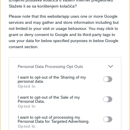
izmijeniti postavke kolačića u vašem Internet pregledniku.
Slažete li se sa korištenjem kolačića?
Please note that this website/app uses one or more Google
services and may gather and store information including but
not limited to your visit or usage behaviour. You may click to
grant or deny consent to Google and its third-party tags to
use your data for below specified purposes in below Google
consent section.
Personal Data Processing Opt Outs
I want to opt-out of the Sharing of my
personal data.
Opted In
REGION
I want to opt-out of the Sale of my
13.08.17. 17:16
Personal Data.
Opted In
VELIKA DRAMA: CIJELO SELO BILO U
ZATOČENIŠTVU GOTOVO 12 SATI - Otac
I want to opt-out of processing my
Personal Data for Targeted Advertising.
osumnjičenog: Za sve je kriva susjeda!
Opted In