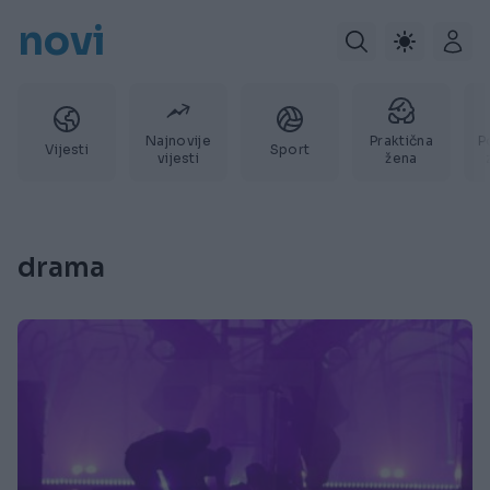
novi
Najnovije
Praktična
P
Vijesti
Sport
vijesti
žena
drama