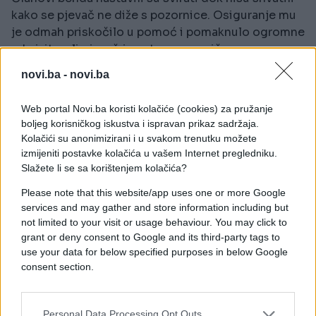
kako se pjevač ne diže s pozornice. Osiguranje mu
je odmah priskočilo u pomoć i pomaknulo ogromne
rekvizite, ali pjevač je ostao nepomičan na
pozornici dok ga na nosilima nisu iznijeli i odvezli u
novi.ba -
novi.ba
bolnicu.
Web portal Novi.ba koristi kolačiće (cookies) za pružanje
Mensonov glasnogovornik potvrdio je kako je
boljeg korisničkog iskustva i ispravan prikaz sadržaja.
pjevač u bolnici, ali nije rekao koliko je teško
Kolačići su anonimizirani i u svakom trenutku možete
povrijeđen.
izmijeniti postavke kolačića u vašem Internet pregledniku.
Slažete li se sa korištenjem kolačića?
Please note that this website/app uses one or more Google
NIKO NE MOŽE VJEROVATI DA JE OVO ONA:
services and may gather and store information including but
Poznata pjevačica je ugojila, sada ima ČAK 120
not limited to your visit or usage behaviour. You may click to
kilograma (FOTO)
grant or deny consent to Google and its third-party tags to
use your data for below specified purposes in below Google
consent section.
Personal Data Processing Opt Outs