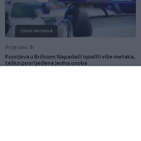
CRNA HRONIKA
Prije oko 1h
Pucnjava u Brčkom: Napadači ispalili više metaka,
teško povrijeđena jedna osoba
Saznaj više