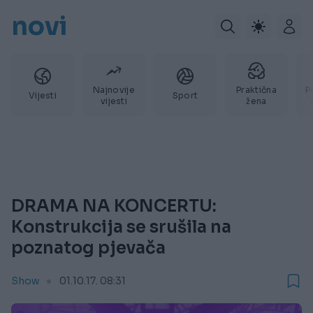
novi
Najnovije
Praktična
P
Vijesti
Sport
vijesti
žena
DRAMA NA KONCERTU:
Konstrukcija se srušila na
poznatog pjevača
Show
01.10.17. 08:31