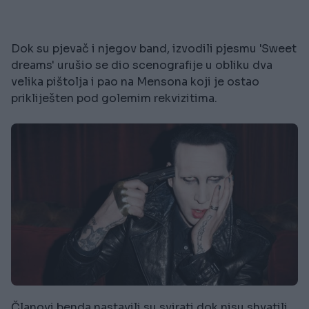
Dok su pjevač i njegov band, izvodili pjesmu 'Sweet
dreams' urušio se dio scenografije u obliku dva
velika pištolja i pao na Mensona koji je ostao
prikliješten pod golemim rekvizitima.
Članovi benda nastavili su svirati dok nisu shvatili