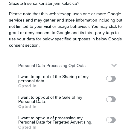
Saznaj više
Slažete li se sa korištenjem kolačića?
Please note that this website/app uses one or more Google
services and may gather and store information including but
not limited to your visit or usage behaviour. You may click to
grant or deny consent to Google and its third-party tags to
use your data for below specified purposes in below Google
consent section.
Personal Data Processing Opt Outs
I want to opt-out of the Sharing of my
personal data.
Opted In
BORBA
I want to opt-out of the Sale of my
Personal Data.
Opted In
20.06.17. 23:49
I want to opt-out of processing my
Ovaj trener je nokautirao MMA borca sa samo 2
Personal Data for Targeted Advertising.
prsta (VIDEO)
Opted In