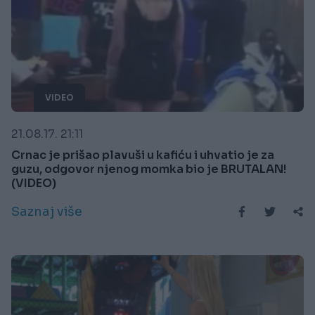
VIDEO
21.08.17. 21:11
Crnac je prišao plavuši u kafiću i uhvatio je za
guzu, odgovor njenog momka bio je BRUTALAN!
(VIDEO)
Saznaj više