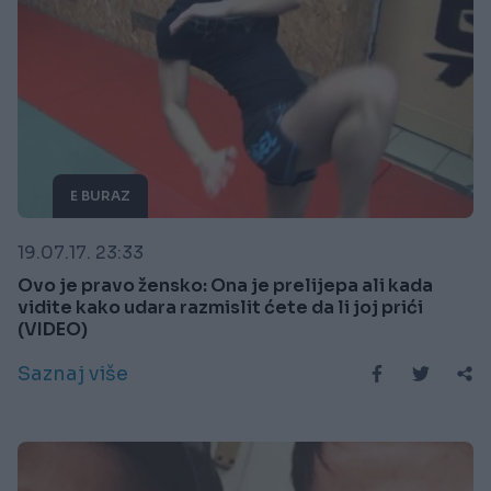
E BURAZ
19.07.17. 23:33
Ovo je pravo žensko: Ona je prelijepa ali kada
vidite kako udara razmislit ćete da li joj prići
(VIDEO)
Saznaj više