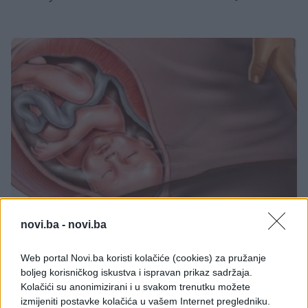
MAME I BEBE
novi.ba -
novi.ba
23.06.17. 16:34
Web portal Novi.ba koristi kolačiće (cookies) za pružanje
ODGOVOR NA VJEČITO PITANJE: Evo kad i zašto
boljeg korisničkog iskustva i ispravan prikaz sadržaja.
bebe udaraju iz stomaka!
Kolačići su anonimizirani i u svakom trenutku možete
izmijeniti postavke kolačića u vašem Internet pregledniku.