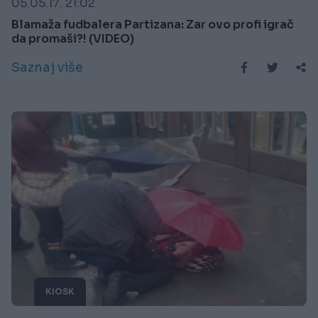
05.05.17. 21:02
Blamaža fudbalera Partizana: Zar ovo profi igrač
da promaši?! (VIDEO)
Saznaj više
KIOSK