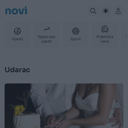
novi
Najnovije
Praktična
P
Vijesti
Sport
vijesti
žena
Udarac