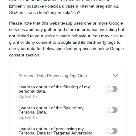
ISTRAŽIVANJE POKAZALO: Alkohol starijima
izmijeniti postavke kolačića u vašem Internet pregledniku.
produžava život!
Slažete li se sa korištenjem kolačića?
Saznaj više
Please note that this website/app uses one or more Google
services and may gather and store information including but
not limited to your visit or usage behaviour. You may click to
grant or deny consent to Google and its third-party tags to
use your data for below specified purposes in below Google
consent section.
Personal Data Processing Opt Outs
I want to opt-out of the Sharing of my
personal data.
Opted In
I want to opt-out of the Sale of my
Personal Data.
CRNA HRONIKA
Opted In
I want to opt-out of processing my
25.07.17. 18:06
Personal Data for Targeted Advertising.