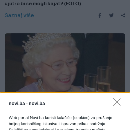
ujutro bi se mogli kajati! (FOTO)
Saznaj više
novi.ba -
novi.ba
ZDRAV ŽIVOT
Web portal Novi.ba koristi kolačiće (cookies) za pružanje
02.08.17. 18:54
boljeg korisničkog iskustva i ispravan prikaz sadržaja.
Kolačići su anonimizirani i u svakom trenutku možete