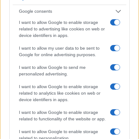
Saznaj više
Google consents
I want to allow Google to enable storage
related to advertising like cookies on web or
device identifiers in apps.
I want to allow my user data to be sent to
Google for online advertising purposes.
I want to allow Google to send me
personalized advertising.
I want to allow Google to enable storage
related to analytics like cookies on web or
FUDBAL
device identifiers in apps.
I want to allow Google to enable storage
28.03.17. 12:16
related to functionality of the website or app.
Ovo je dokaz da je i nemoguće moguće u fudbalu:
Golman je ispao apsolutni car pored ove
I want to allow Google to enable storage
četvorice igrača (VIDEO)
related to personalization.