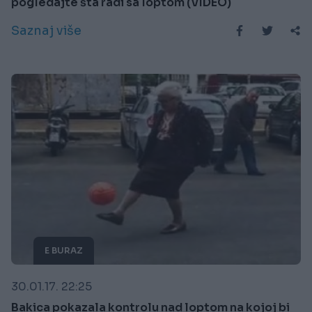
pogledajte šta radi sa loptom (VIDEO)
Saznaj više
E BURAZ
30.01.17. 22:25
Bakica pokazala kontrolu nad loptom na kojoj bi