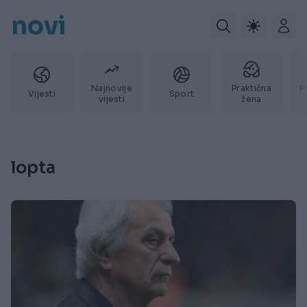
novi
Najnovije
Praktična
P
Vijesti
Sport
vijesti
žena
lopta