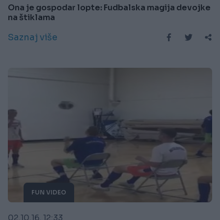
Ona je gospodar lopte: Fudbalska magija devojke
na štiklama
Saznaj više
FUN VIDEO
02.10.16. 12:33