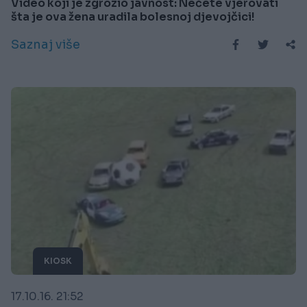
Video koji je zgrozio javnost: Nećete vjerovati
šta je ova žena uradila bolesnoj djevojčici!
Saznaj više
KIOSK
17.10.16. 21:52