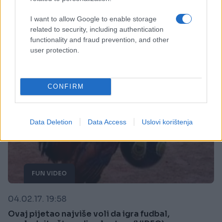
Saznaj više
I want to allow Google to enable storage
related to security, including authentication
functionality and fraud prevention, and other
user protection.
CONFIRM
Data Deletion
Data Access
Uslovi korištenja
FUN VIDEO
04.02.17. 19:58
Ovaj pijetao najviše voli da igra fudbal,