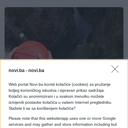
novi.ba -
novi.ba
E BURAZ
Web portal Novi.ba koristi kolačiće (cookies) za pružanje
boljeg korisničkog iskustva i ispravan prikaz sadržaja.
24.05.17. 22:58
Kolačići su anonimizirani i u svakom trenutku možete
izmijeniti postavke kolačića u vašem Internet pregledniku.
Evo šta se desi sa košarkaškom loptom kada je
bacite sa 125 metara visine (VIDEO)
Slažete li se sa korištenjem kolačića?
Please note that this website/app uses one or more Google
Saznaj više
services and may gather and store information including but