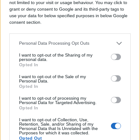
not limited to your visit or usage behaviour. You may click to
grant or deny consent to Google and its third-party tags to
use your data for below specified purposes in below Google
consent section.
Personal Data Processing Opt Outs
I want to opt-out of the Sharing of my
personal data.
Opted In
I want to opt-out of the Sale of my
Personal Data.
Opted In
E BURAZ
I want to opt-out of processing my
Personal Data for Targeted Advertising.
19.04.17. 23:05
Opted In
Polio je košarkašku loptu benzinom, a onda je
I want to opt-out of Collection, Use,
zapalio: Kada vidite šta je sljedeće uradio, past
Retention, Sale, and/or Sharing of my
ćete sa stolice (VIDEO)
Personal Data that Is Unrelated with the
Purposes for which it was collected.
Opted Out