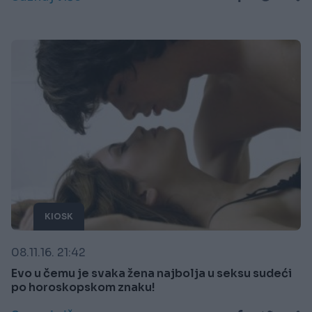
KIOSK
08.11.16. 21:42
Evo u čemu je svaka žena najbolja u seksu sudeći
po horoskopskom znaku!