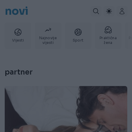
novi
Najnovije
Praktična
P
Vijesti
Sport
vijesti
žena
partner