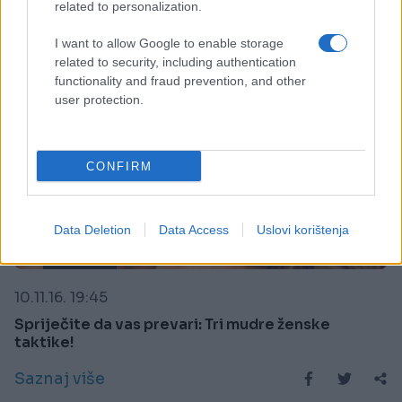
related to personalization.
I want to allow Google to enable storage
related to security, including authentication
functionality and fraud prevention, and other
user protection.
CONFIRM
Data Deletion
Data Access
Uslovi korištenja
LJUBAV
10.11.16. 19:45
Spriječite da vas prevari: Tri mudre ženske
taktike!
Saznaj više