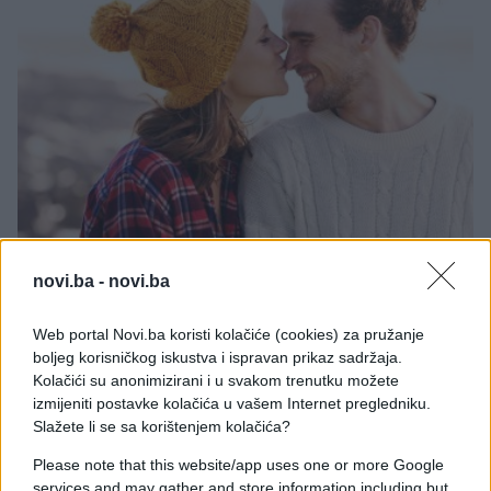
LJUBAV
novi.ba -
novi.ba
15.11.16. 19:05
Web portal Novi.ba koristi kolačiće (cookies) za pružanje
boljeg korisničkog iskustva i ispravan prikaz sadržaja.
ON SE NIKADA NEĆE SMIRITI : 5 znakova da mu nisi
Kolačići su anonimizirani i u svakom trenutku možete
jedina
izmijeniti postavke kolačića u vašem Internet pregledniku.
Saznaj više
Slažete li se sa korištenjem kolačića?
Please note that this website/app uses one or more Google
services and may gather and store information including but