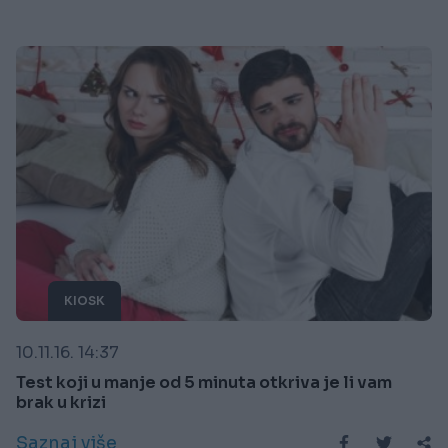
KIOSK
10.11.16. 14:37
Test koji u manje od 5 minuta otkriva je li vam
brak u krizi
Saznaj više