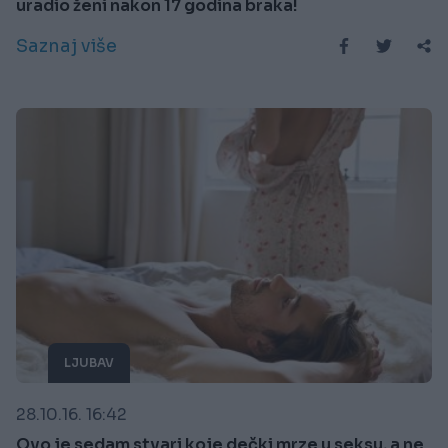
uradio ženi nakon 17 godina braka!
Saznaj više
LJUBAV
28.10.16. 16:42
Ovo je sedam stvari koje dečki mrze u seksu, a ne