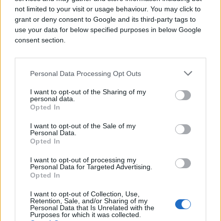
not limited to your visit or usage behaviour. You may click to
grant or deny consent to Google and its third-party tags to
use your data for below specified purposes in below Google
consent section.
Personal Data Processing Opt Outs
I want to opt-out of the Sharing of my
personal data.
Opted In
I want to opt-out of the Sale of my
LJUBAV
Personal Data.
Opted In
14.11.16. 19:26
I want to opt-out of processing my
Personal Data for Targeted Advertising.
Ovo svi sretni parovi znaju: 9 seks tajni koje
Opted In
morate pročitati!
I want to opt-out of Collection, Use,
Saznaj više
Retention, Sale, and/or Sharing of my
Personal Data that Is Unrelated with the
Purposes for which it was collected.