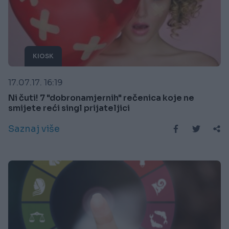
KIOSK
17.07.17. 16:19
Ni čuti! 7 "dobronamjernih" rečenica koje ne
smijete reći singl prijateljici
Saznaj više