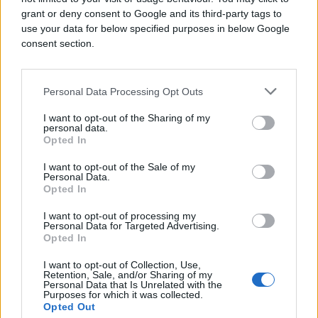
grant or deny consent to Google and its third-party tags to
use your data for below specified purposes in below Google
consent section.
Personal Data Processing Opt Outs
I want to opt-out of the Sharing of my
personal data.
Opted In
I want to opt-out of the Sale of my
KIOSK
Personal Data.
Opted In
11.05.17. 17:14
I want to opt-out of processing my
Personal Data for Targeted Advertising.
Pronašla je sliku GOLE djevojke u telefonu svog
Opted In
dečka i dala savjet svim ženama šta sa njima da
rade
I want to opt-out of Collection, Use,
Retention, Sale, and/or Sharing of my
Saznaj više
Personal Data that Is Unrelated with the
Purposes for which it was collected.
Opted Out