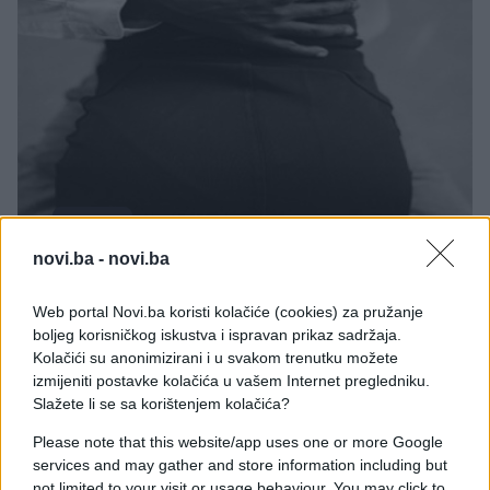
KIOSK
novi.ba -
novi.ba
11.05.17. 21:29
Web portal Novi.ba koristi kolačiće (cookies) za pružanje
PRAVI MUŠKARAC OVO MORA DA ZNA: Da li ste
boljeg korisničkog iskustva i ispravan prikaz sadržaja.
znali da ove tačke na njenom tijelu mogu da je
Kolačići su anonimizirani i u svakom trenutku možete
dovedu do ludila?
izmijeniti postavke kolačića u vašem Internet pregledniku.
Saznaj više
Slažete li se sa korištenjem kolačića?
Please note that this website/app uses one or more Google
services and may gather and store information including but
not limited to your visit or usage behaviour. You may click to