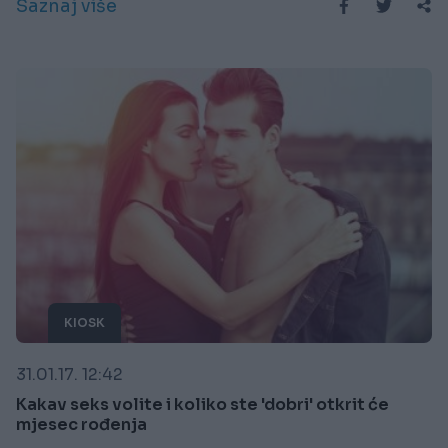
Saznaj više
KIOSK
31.01.17. 12:42
Kakav seks volite i koliko ste 'dobri' otkrit će
mjesec rođenja