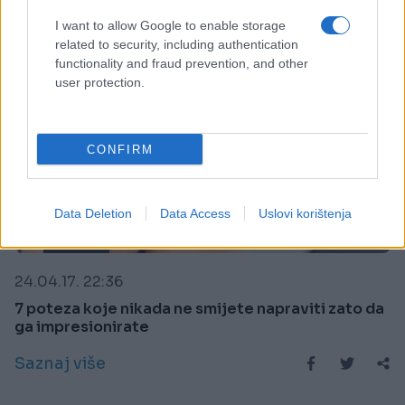
I want to allow Google to enable storage
related to security, including authentication
functionality and fraud prevention, and other
user protection.
CONFIRM
Data Deletion
Data Access
Uslovi korištenja
KIOSK
24.04.17. 22:36
7 poteza koje nikada ne smijete napraviti zato da
ga impresionirate
Saznaj više