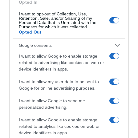
Opted In
'Ispunila si mi želju iz 7. razreda!'
I want to opt-out of Collection, Use,
Saznaj više
Retention, Sale, and/or Sharing of my
Personal Data that Is Unrelated with the
Purposes for which it was collected.
Opted Out
Google consents
I want to allow Google to enable storage
related to advertising like cookies on web or
device identifiers in apps.
I want to allow my user data to be sent to
Google for online advertising purposes.
I want to allow Google to send me
personalized advertising.
DOBRE PRIČE
I want to allow Google to enable storage
related to analytics like cookies on web or
31.03.17. 21:01
device identifiers in apps.