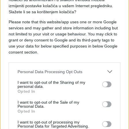
čaša, a reakcija papagaja će vas nasmijati do
izmijeniti postavke kolačića u vašem Internet pregledniku.
suza! (VIDEO)
Slažete li se sa korištenjem kolačića?
Saznaj više
Please note that this website/app uses one or more Google
services and may gather and store information including but
not limited to your visit or usage behaviour. You may click to
grant or deny consent to Google and its third-party tags to
use your data for below specified purposes in below Google
consent section.
Personal Data Processing Opt Outs
I want to opt-out of the Sharing of my
personal data.
Opted In
I want to opt-out of the Sale of my
Personal Data.
ISPOVIJESTI
Opted In
I want to opt-out of processing my
05.04.17. 14:04
Personal Data for Targeted Advertising.