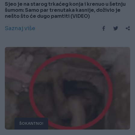
Sjeo je na starog trkaćeg konja i krenuo u šetnju
šumom: Samo par trenutaka kasnije, doživio je
nešto što će dugo pamtiti (VIDEO)
Saznaj više
ŠOKANTNO!