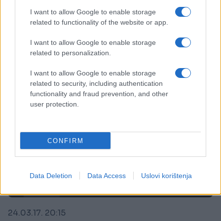
Ljudima na samrti ispunili su posljednje želje: I
nastale su ove moćne fotografije
I want to allow Google to enable storage
related to functionality of the website or app.
Saznaj više
I want to allow Google to enable storage
related to personalization.
I want to allow Google to enable storage
related to security, including authentication
functionality and fraud prevention, and other
user protection.
CONFIRM
Data Deletion
Data Access
Uslovi korištenja
VIDEO
24.03.17. 20:15