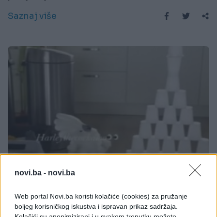
Saznaj više
FUN VIDEO
novi.ba -
novi.ba
16.05.17. 22:23
Web portal Novi.ba koristi kolačiće (cookies) za pružanje
boljeg korisničkog iskustva i ispravan prikaz sadržaja.
Njegov vlasnik je napravio piramidu od plastičnih
Kolačići su anonimizirani i u svakom trenutku možete