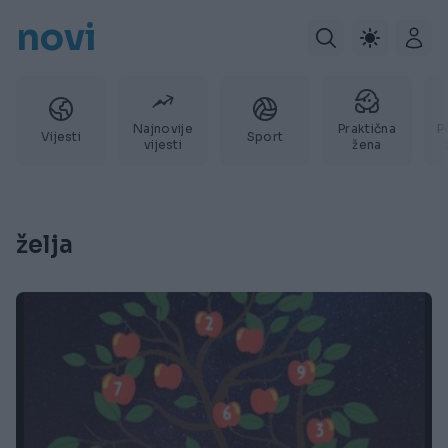
novi
Najnovije
Praktična
P
Vijesti
Sport
vijesti
žena
želja