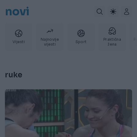
novi
Najnovije
Praktična
P
Vijesti
Sport
vijesti
žena
ruke