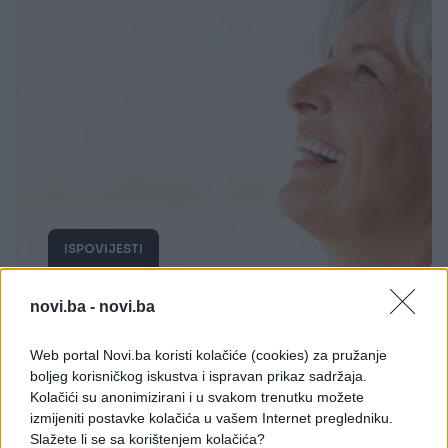
ISPOVIJESTI
03.04.17. 13:49
novi.ba -
novi.ba
'Kad mi je umrla baba, sahranili smo je poslije dva
dana'
Web portal Novi.ba koristi kolačiće (cookies) za pružanje
boljeg korisničkog iskustva i ispravan prikaz sadržaja.
Saznaj više
Kolačići su anonimizirani i u svakom trenutku možete
izmijeniti postavke kolačića u vašem Internet pregledniku.
Slažete li se sa korištenjem kolačića?