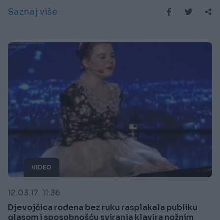
Saznaj više
VIDEO
12.03.17. 11:36
Djevojčica rođena bez ruku rasplakala publiku
glasom i sposobnošću sviranja klavira nožnim