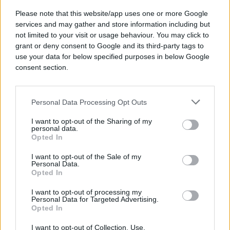
Please note that this website/app uses one or more Google
services and may gather and store information including but
not limited to your visit or usage behaviour. You may click to
grant or deny consent to Google and its third-party tags to
use your data for below specified purposes in below Google
consent section.
Personal Data Processing Opt Outs
I want to opt-out of the Sharing of my
personal data.
ŠOKANTNO!
Opted In
I want to opt-out of the Sale of my
26.03.17. 16:11
Personal Data.
Opted In
Takmičili su se u obaranju ruke, a onda je crnac
uradio nešto nakon čega je sva publika zanijemila
I want to opt-out of processing my
(VIDEO)
Personal Data for Targeted Advertising.
Opted In
Saznaj više
I want to opt-out of Collection, Use,