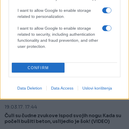
Saznaj više
I want to allow Google to enable storage
related to personalization.
I want to allow Google to enable storage
related to security, including authentication
functionality and fraud prevention, and other
user protection.
CONFIRM
Data Deletion
Data Access
Uslovi korištenja
ŠOKANTNO!
19.03.17. 17:44
Čuli su čudne zvukove ispod svojih nogu: Kada su
počeli bušiti beton, uslijedio je šok! (VIDEO)