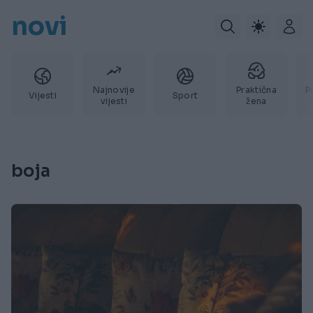
novi
Najnovije
Praktična
P
Vijesti
Sport
vijesti
žena
boja