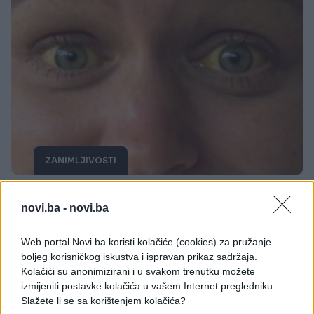
ZANIMLJIVOSTI
02.02.18. 21:33
novi.ba -
novi.ba
NE MORATE IĆI KOD DOKTORA: Sami testirajte
vaše zdravlje u samo 60 sekundi, evo kako
Web portal Novi.ba koristi kolačiće (cookies) za pružanje
boljeg korisničkog iskustva i ispravan prikaz sadržaja.
Saznaj više
Kolačići su anonimizirani i u svakom trenutku možete
izmijeniti postavke kolačića u vašem Internet pregledniku.
Slažete li se sa korištenjem kolačića?