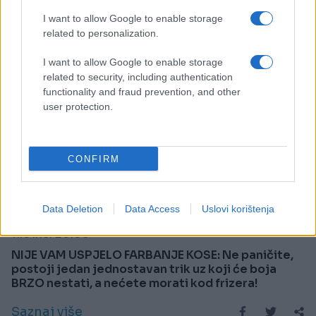
I want to allow Google to enable storage
related to personalization.
I want to allow Google to enable storage
related to security, including authentication
functionality and fraud prevention, and other
user protection.
CONFIRM
MODA I LJEPOTA
Data Deletion
Data Access
Uslovi korištenja
11.01.18. 20:06
NIJE VAM USPJELO FARBANJE KOSE: Ne paničite,
postoji jedan jednostavan trik uz koji će boja
BRZO nestati, a nećete morati kod frizera!
Saznaj više