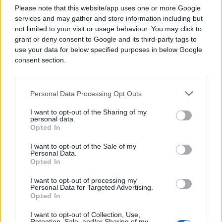
Please note that this website/app uses one or more Google
services and may gather and store information including but
not limited to your visit or usage behaviour. You may click to
grant or deny consent to Google and its third-party tags to
use your data for below specified purposes in below Google
consent section.
Personal Data Processing Opt Outs
I want to opt-out of the Sharing of my
PRAKTIČNA ŽENA
personal data.
Opted In
01.02.18. 21:03
I want to opt-out of the Sale of my
Personal Data.
Evo koju boju ne biste trebale nositi na prvom
Opted In
sastanku jer automatski odbija potencijalne
partnere
I want to opt-out of processing my
Personal Data for Targeted Advertising.
Opted In
Saznaj više
I want to opt-out of Collection, Use,
Retention, Sale, and/or Sharing of my