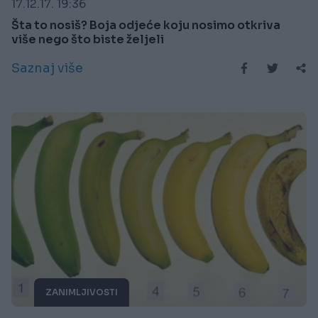
17.12.17. 19:36
Šta to nosiš? Boja odjeće koju nosimo otkriva
više nego što biste željeli
Saznaj više
ZANIMLJIVOSTI