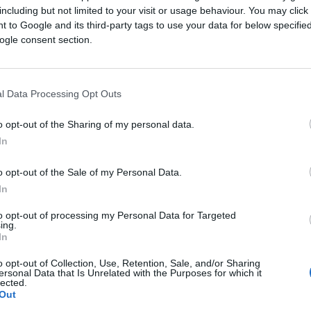
including but not limited to your visit or usage behaviour. You may click 
Saznaj više
 to Google and its third-party tags to use your data for below specifi
ogle consent section.
l Data Processing Opt Outs
o opt-out of the Sharing of my personal data.
In
o opt-out of the Sale of my Personal Data.
In
to opt-out of processing my Personal Data for Targeted
ing.
In
o opt-out of Collection, Use, Retention, Sale, and/or Sharing
BOSNA I HERCEGOVINA
ersonal Data that Is Unrelated with the Purposes for which it
lected.
Out
14.04.26. 22:41