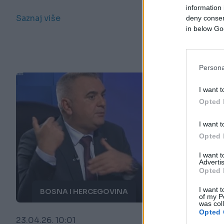
information 
Saznaj više
deny consent
in below Go
Persona
I want t
Opted 
I want t
Opted 
I want 
Advertis
Opted 
I want t
BOSNA I HERCEGOVINA
of my P
was col
Opted 
23.04.26. 10:01