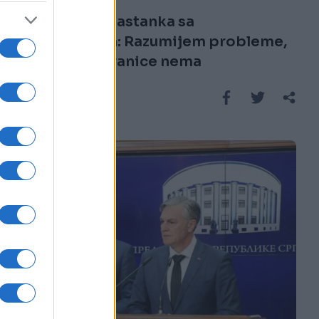
Minić nakon sastanka sa
prevoznicima: Razumijem probleme,
ali blokade granice nema
Saznaj više
SVIJET