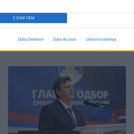
17.03.26. 13:58
CONFIRM
Dodik o Miniću: Ima punu podršku
Data Deletion
Data Access
Uslovi korištenja
Saznaj više