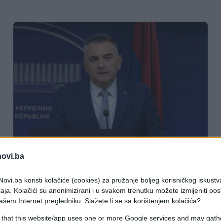
BOSNA I HERCEGOVINA
novi.ba
28.04.26. 13:18
ovi.ba koristi kolačiće (cookies) za pružanje boljeg korisničkog iskustv
Panika u RS-u zbog mogućeg
aja. Kolačići su anonimizirani i u svakom trenutku možete izmijeniti po
Schmidtovog poteza: "Mi imamo
ašem Internet pregledniku. Slažete li se sa korištenjem kolačića?
informaciju da će se to desiti"
 that this website/app uses one or more Google services and may gath