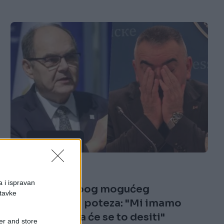
AKTUELNO
27.04.26. 20:53
a i ispravan
Panika u RS zbog mogućeg
stavke
Schmidtovog poteza: "Mi imamo
informaciju da će se to desiti"
er and store