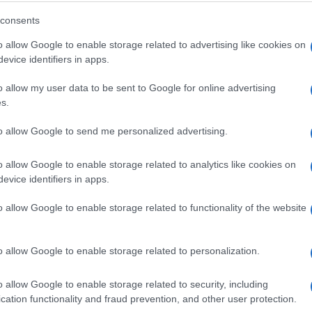
Stanivuković u debati s Minićem:
consents
Žestoko prozvao moćnog biznismena
o allow Google to enable storage related to advertising like cookies on
evice identifiers in apps.
o allow my user data to be sent to Google for online advertising
Saznaj više
s.
to allow Google to send me personalized advertising.
o allow Google to enable storage related to analytics like cookies on
evice identifiers in apps.
o allow Google to enable storage related to functionality of the website
o allow Google to enable storage related to personalization.
o allow Google to enable storage related to security, including
cation functionality and fraud prevention, and other user protection.
BOSNA I HERCEGOVINA