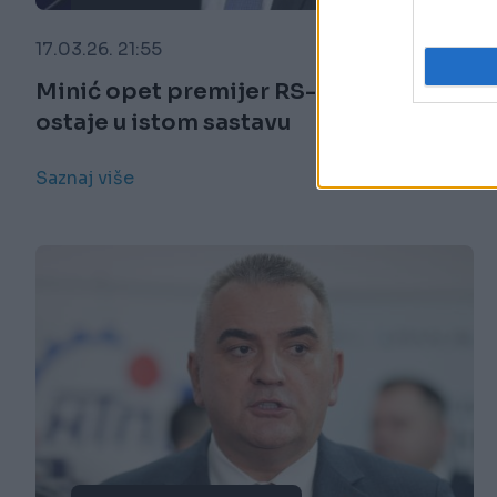
17.03.26. 21:55
Minić opet premijer RS-a: Vlada
ostaje u istom sastavu
Saznaj više