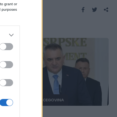
to grant or
Saznaj više
ed purposes
BOSNA I HERCEGOVINA
23.03.26. 13:51