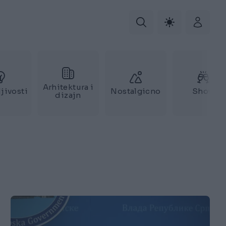
Arhitektura i
jivosti
Nostalgicno
Show
dizajn