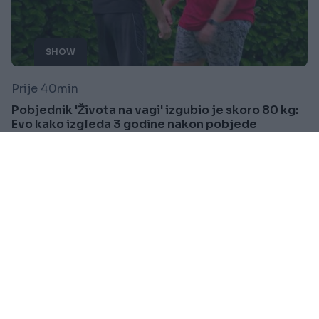
SHOW
Prije 40min
Pobjednik 'Života na vagi' izgubio je skoro 80 kg:
Evo kako izgleda 3 godine nakon pobjede
Saznaj više