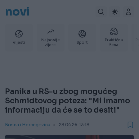
novi
Najnovije
Praktična
P
Vijesti
Sport
vijesti
žena
Panika u RS-u zbog mogućeg
Schmidtovog poteza: "Mi imamo
informaciju da će se to desiti"
Bosna i Hercegovina
28.04.26. 13:18