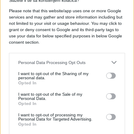
ništa donijeti, što nećemo realizirati",
poručio je
Slažete li se sa korištenjem kolačića?
Minić.
Please note that this website/app uses one or more Google
services and may gather and store information including but
Podsjećamo, bivši visoki predstavnik u Bosni i
not limited to your visit or usage behaviour. You may click to
Hercegovini, Valentin Inzko, ostao je upamćen po
grant or deny consent to Google and its third-party tags to
tome što je pred sam kraj svog mandata u srpnju
use your data for below specified purposes in below Google
2021. godine nametnuo dopune Krivičnog zakona
consent section.
BiH kojim se zabranjuje i kažnjava negiranje
genocida i veličanje ratnih zločinaca.
Personal Data Processing Opt Outs
Naime, Inzko je tada na sarajevskom aerodromu
I want to opt-out of the Sharing of my
potpisao poštansku markicu kojom je obilježeno 25
personal data.
Opted In
godina rada Ureda visokog predstavnika (OHR) u
BiH. Taj čin je bio dio ceremonije kojom se
I want to opt-out of the Sale of my
obilježava jubilej institucije na čijem je čelu bio 12
Personal Data.
Opted In
godina, a ubrzo nakon toga uslijedio je i njegov
službeni odlazak s funkcije.
I want to opt-out of processing my
Personal Data for Targeted Advertising.
Opted In