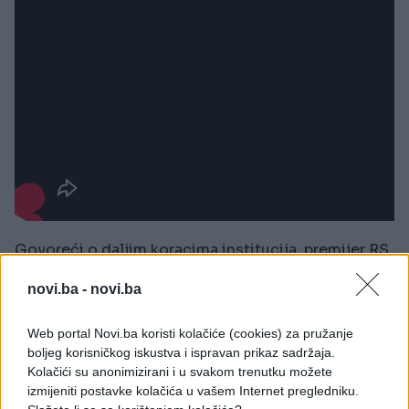
Govoreći o daljim koracima institucija, premijer RS ​​
Savo Minić poručio je da pasivnost nije opcija. On
novi.ba -
novi.ba
je naglasio da će svaka donesena odluka imati svoj
epilog u praksi, odbacujući mogućnost povlačenja
Web portal Novi.ba koristi kolačiće (cookies) za pružanje
pred političkim izazovima.
boljeg korisničkog iskustva i ispravan prikaz sadržaja.
Kolačići su anonimizirani i u svakom trenutku možete
"Mi ne možemo sjediti krštenih ruku. Mi nećemo
izmijeniti postavke kolačića u vašem Internet pregledniku.