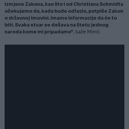
izmjene Zakona, kao što i od Christiana Schmidta
očekujemo da, kada bude odlazio, potpiše Zakon
o državnoj imovini. Imamo informacije da će to
biti. Svaka stvar se dešava na štetu jednog
naroda kome mi pripadamo"
, kaže Minić.