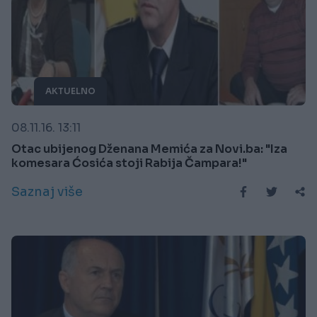
AKTUELNO
08.11.16. 13:11
Otac ubijenog Dženana Memića za Novi.ba: "Iza
komesara Ćosića stoji Rabija Čampara!"
Saznaj više