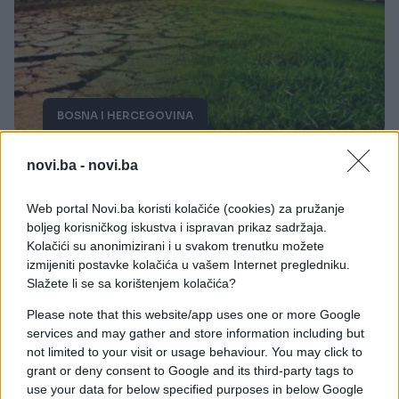
BOSNA I HERCEGOVINA
26.10.16. 09:16
novi.ba -
novi.ba
Sutra predstavljanje Izvještaja o stanju planete
2016.
Web portal Novi.ba koristi kolačiće (cookies) za pružanje
boljeg korisničkog iskustva i ispravan prikaz sadržaja.
Saznaj više
Kolačići su anonimizirani i u svakom trenutku možete
izmijeniti postavke kolačića u vašem Internet pregledniku.
Slažete li se sa korištenjem kolačića?
Please note that this website/app uses one or more Google
services and may gather and store information including but
not limited to your visit or usage behaviour. You may click to
grant or deny consent to Google and its third-party tags to
use your data for below specified purposes in below Google