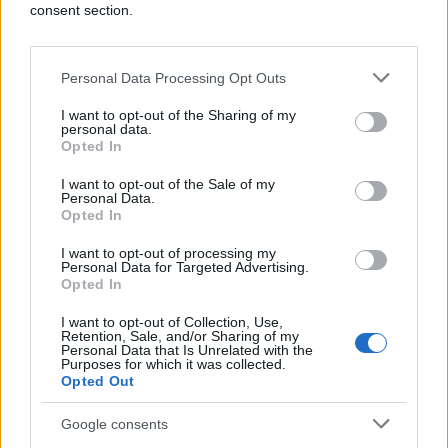
consent section.
Personal Data Processing Opt Outs
I want to opt-out of the Sharing of my
personal data.
SHOW
Opted In
I want to opt-out of the Sale of my
09.10.16. 21:51
Personal Data.
Opted In
Stigao izvještaj policije: Sada je jasno da li je
Brad Pitt zlostavljao djecu
I want to opt-out of processing my
Personal Data for Targeted Advertising.
Saznaj više
Opted In
I want to opt-out of Collection, Use,
Retention, Sale, and/or Sharing of my
Personal Data that Is Unrelated with the
Purposes for which it was collected.
Opted Out
Google consents