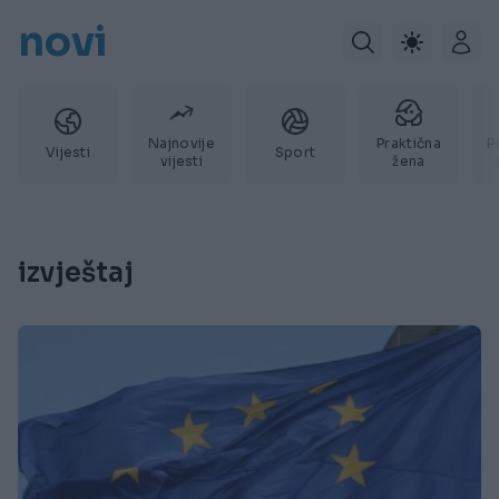
novi
Najnovije
Praktična
P
Vijesti
Sport
vijesti
žena
izvještaj