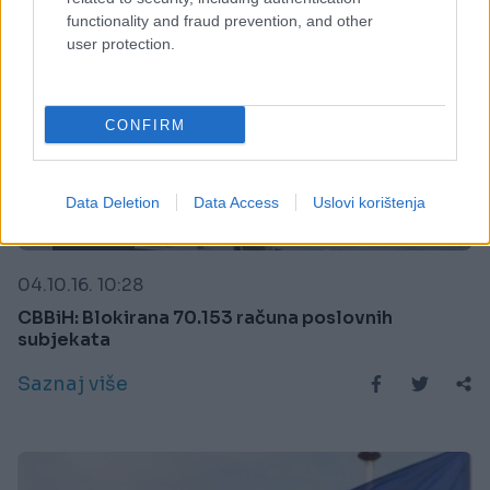
functionality and fraud prevention, and other
user protection.
CONFIRM
Data Deletion
Data Access
Uslovi korištenja
BIZNIS
04.10.16. 10:28
CBBiH: Blokirana 70.153 računa poslovnih
subjekata
Saznaj više