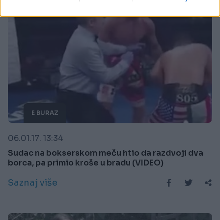
E BURAZ
06.01.17. 13:34
Sudac na bokserskom meču htio da razdvoji dva
borca, pa primio kroše u bradu (VIDEO)
Saznaj više