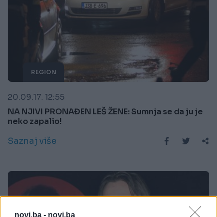
REGION
20.09.17. 12:55
NA NJIVI PRONAĐEN LEŠ ŽENE: Sumnja se da ju je
neko zapalio!
Saznaj više
novi.ba -
novi.ba