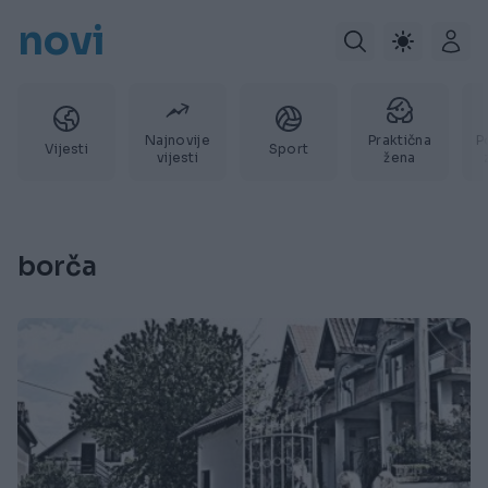
novi
Najnovije
Praktična
P
Vijesti
Sport
vijesti
žena
borča