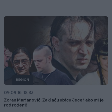
REGION
09.09.16. 18:33
Zoran Marjanović: Zaklaću ubicu Jece i ako mi je
rod rođeni!