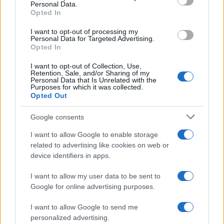
Personal Data.
Opted In
I want to opt-out of processing my
Personal Data for Targeted Advertising.
Opted In
I want to opt-out of Collection, Use,
Retention, Sale, and/or Sharing of my
Personal Data that Is Unrelated with the
Purposes for which it was collected.
REGION
Opted Out
Google consents
18.09.17. 10:26
KATAKLIZMA U REGIONU: Uragan kidao drveće,
I want to allow Google to enable storage
dalekovode, letjeli crijepovi sa krovova (VIDEO)
related to advertising like cookies on web or
device identifiers in apps.
Saznaj više
I want to allow my user data to be sent to
Google for online advertising purposes.
I want to allow Google to send me
personalized advertising.