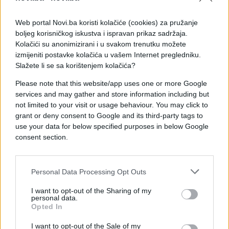
Web portal Novi.ba koristi kolačiće (cookies) za pružanje
boljeg korisničkog iskustva i ispravan prikaz sadržaja.
Kolačići su anonimizirani i u svakom trenutku možete
izmijeniti postavke kolačića u vašem Internet pregledniku.
Slažete li se sa korištenjem kolačića?
REGION
Please note that this website/app uses one or more Google
services and may gather and store information including but
not limited to your visit or usage behaviour. You may click to
20.09.17. 11:58
grant or deny consent to Google and its third-party tags to
KAMERE POKAZALE: Misteriozna crnka umjesto
use your data for below specified purposes in below Google
Jelene trčala po nasipu, dok su pjevačicu ubijali
consent section.
na drugom mjestu!
Saznaj više
Personal Data Processing Opt Outs
I want to opt-out of the Sharing of my
personal data.
Opted In
I want to opt-out of the Sale of my