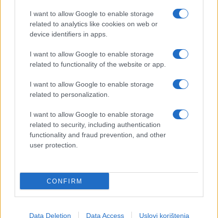
I want to allow Google to enable storage
related to analytics like cookies on web or
device identifiers in apps.
I want to allow Google to enable storage
related to functionality of the website or app.
I want to allow Google to enable storage
related to personalization.
KIOSK
I want to allow Google to enable storage
06.01.17. 15:33
related to security, including authentication
functionality and fraud prevention, and other
Jana je izgovorila samo jednu rečenicu od koje im
user protection.
se digla kosa na glavi: Prvo Badnje veče
Marjanovića bez Jelene
Saznaj više
CONFIRM
Data Deletion
Data Access
Uslovi korištenja