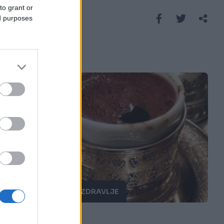
to grant or
Saznaj više
ed purposes
PORODICA I ZDRAVLJE
05.03.18. 10:45