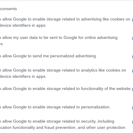
DA LI PIJETE KAFU NA PRAZAN
consents
STOMAK? Evo šta to stvarno radi
o allow Google to enable storage related to advertising like cookies on
vašem organizmu!
evice identifiers in apps.
o allow my user data to be sent to Google for online advertising
Saznaj više
s.
to allow Google to send me personalized advertising.
o allow Google to enable storage related to analytics like cookies on
evice identifiers in apps.
o allow Google to enable storage related to functionality of the website
o allow Google to enable storage related to personalization.
o allow Google to enable storage related to security, including
cation functionality and fraud prevention, and other user protection.
ZDRAV ŽIVOT