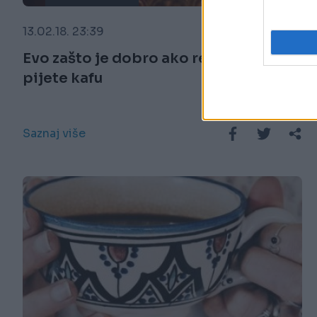
13.02.18. 23:39
Evo zašto je dobro ako redovno
pijete kafu
Saznaj više