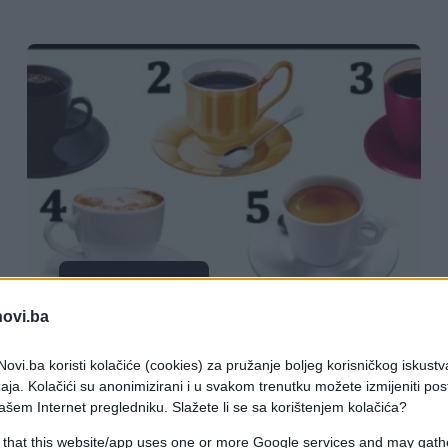
ZANIMLJIVOSTI
novi.ba
10.04.18. 19:09
ovi.ba koristi kolačiće (cookies) za pružanje boljeg korisničkog iskustv
MAGIČNA ŠOLJA ZA KAFU: Koja ti je
aja. Kolačići su anonimizirani i u svakom trenutku možete izmijeniti po
najljepša, izaberi jednu i otkrij koji
ašem Internet pregledniku. Slažete li se sa korištenjem kolačića?
TALENAT TI JE DAO BOG!
 that this website/app uses one or more Google services and may gath