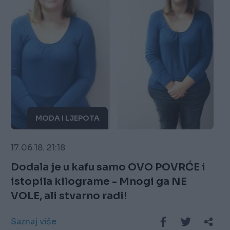
MODA I LJEPOTA
17.06.18. 21:18
Dodala je u kafu samo OVO POVRĆE i
istopila kilograme - Mnogi ga NE
VOLE, ali stvarno radi!
Saznaj više