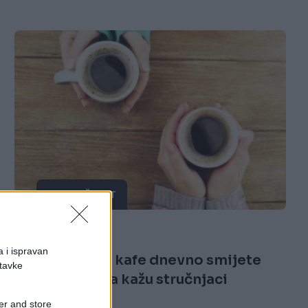
ZDRAV ŽIVOT
02.04.18. 10:15
a i ispravan
Koliko šoljica kafe dnevno smijete
stavke
popiti, evo šta kažu stručnjaci
er and store