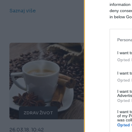
information 
Saznaj više
deny consent
in below Go
Persona
I want t
Opted 
I want t
Opted 
I want 
Advertis
Opted 
I want t
ZDRAV ŽIVOT
of my P
was col
Opted 
26.03.18. 10:42