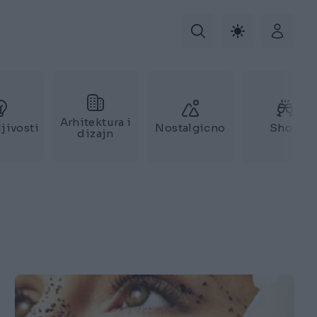
Arhitektura i
jivosti
Nostalgicno
Show
dizajn