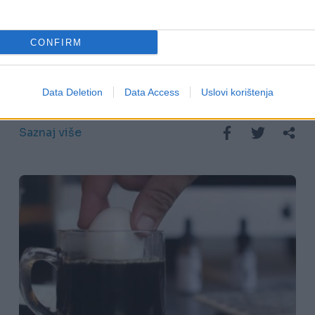
10.01.18. 23:39
CONFIRM
Šta će se dogoditi ako PIJETE KAFU
NA PRAZAN ŽELUDAC, iznenadit ćete
Data Deletion
Data Access
Uslovi korištenja
se
Saznaj više