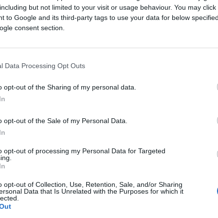
including but not limited to your visit or usage behaviour. You may click 
Saznaj više
 to Google and its third-party tags to use your data for below specifi
ogle consent section.
l Data Processing Opt Outs
o opt-out of the Sharing of my personal data.
In
o opt-out of the Sale of my Personal Data.
In
to opt-out of processing my Personal Data for Targeted
ing.
In
o opt-out of Collection, Use, Retention, Sale, and/or Sharing
PORODICA I ZDRAVLJE
ersonal Data that Is Unrelated with the Purposes for which it
lected.
Out
08.03.18. 20:35