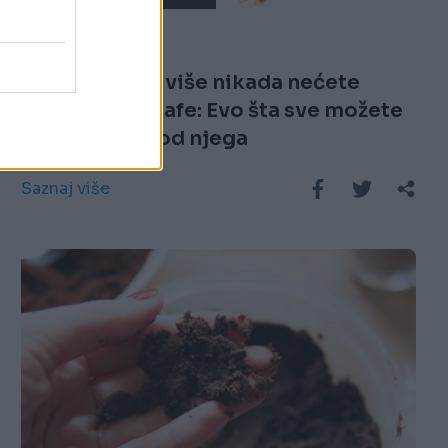
03.01.18. 16:32
Nakon ovoga više nikada nećete
bacati talog kafe: Evo šta sve možete
da napravite od njega
Saznaj više