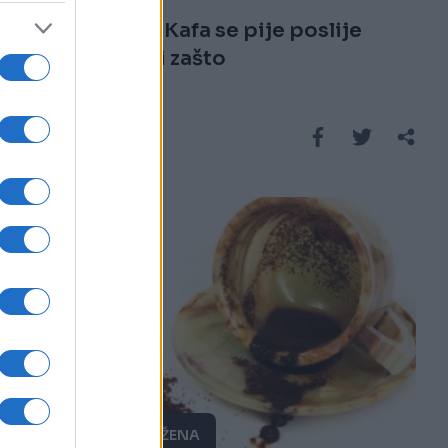
DA LI ZNATE? Kafa se pije poslije
doručka, evo i zašto
Saznaj više
PRAKTIČNA ŽENA