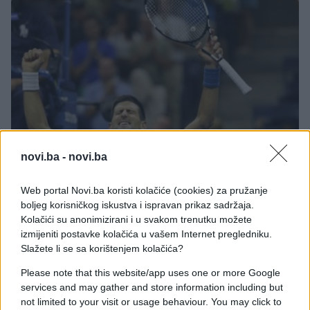
novi.ba -
novi.ba
TENIS
Web portal Novi.ba koristi kolačiće (cookies) za pružanje
boljeg korisničkog iskustva i ispravan prikaz sadržaja.
05.09.16. 08:33
Kolačići su anonimizirani i u svakom trenutku možete
Đoković pregazio Britanca za plasman u
izmijeniti postavke kolačića u vašem Internet pregledniku.
četvrtfinale US Opena
Slažete li se sa korištenjem kolačića?
Saznaj više
Please note that this website/app uses one or more Google
services and may gather and store information including but
not limited to your visit or usage behaviour. You may click to