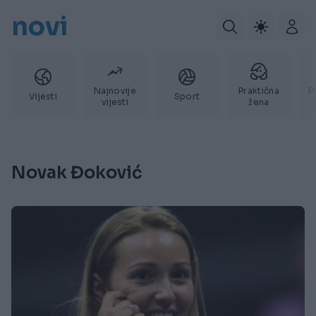
novi
Najnovije
Praktična
P
Vijesti
Sport
vijesti
žena
Novak Đoković