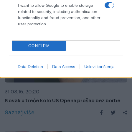
I want to allow Google to enable storage
related to security, including authentication
functionality and fraud prevention, and other
user protection.
CONFIRM
Data Deletion
Data Access
Uslovi korištenja
TENIS
31.08.16. 20:20
Novak u treće kolo US Opena prošao bez borbe
Saznaj više