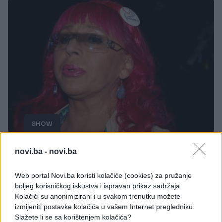
SHOW
23.12.17. 19:26
novi.ba -
novi.ba
OTKRIVENA DUGO ČUVANA TAJNA ZORICE
BRUNCLIK: Ovaj čovjek iz BiH je otac njene kćerke
Web portal Novi.ba koristi kolačiće (cookies) za pružanje
Marije, njemu je posvetila mnoge pjesme! (FOTO)
boljeg korisničkog iskustva i ispravan prikaz sadržaja.
Kolačići su anonimizirani i u svakom trenutku možete
Saznaj više
izmijeniti postavke kolačića u vašem Internet pregledniku.
Slažete li se sa korištenjem kolačića?