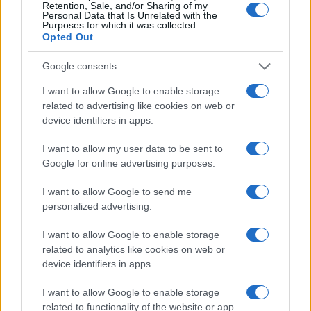
Retention, Sale, and/or Sharing of my
Personal Data that Is Unrelated with the
Purposes for which it was collected.
Opted Out
Google consents
I want to allow Google to enable storage
related to advertising like cookies on web or
device identifiers in apps.
I want to allow my user data to be sent to
Google for online advertising purposes.
I want to allow Google to send me
REGION
personalized advertising.
I want to allow Google to enable storage
01.10.17. 15:01
related to analytics like cookies on web or
NE PUŠTAJTE MARJANOVIĆE BLIZU MENE! Ovaj
device identifiers in apps.
vapaj Jelenine majke sa samrtne postelje svi
pamte
I want to allow Google to enable storage
related to functionality of the website or app.