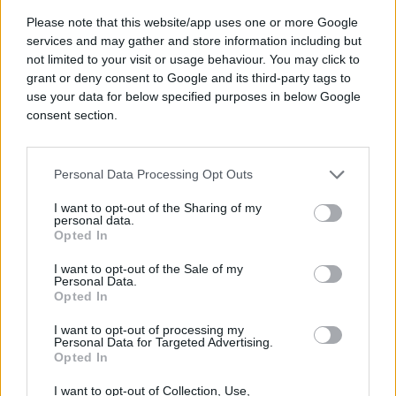
Please note that this website/app uses one or more Google
services and may gather and store information including but
not limited to your visit or usage behaviour. You may click to
grant or deny consent to Google and its third-party tags to
use your data for below specified purposes in below Google
consent section.
Personal Data Processing Opt Outs
I want to opt-out of the Sharing of my
personal data.
Opted In
SHOW
I want to opt-out of the Sale of my
Personal Data.
28.11.17. 20:08
Opted In
Zorica i Kemiš su dugo godina zajedno: Ovako su
I want to opt-out of processing my
IZGLEDALI NA POČETKU BRAKA (FOTO)
Personal Data for Targeted Advertising.
Opted In
Saznaj više
I want to opt-out of Collection, Use,