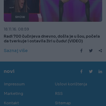
SHOW
18.11.16. 08:59
Radi 700 čučnjeva dnevno, došla je u šou, počela
da tverkuje i ostavila žiri u čudu! (VIDEO)
Saznaj više
novi
Impressum
Uslovi korištenja
Marketing
RSS
Kontakt
Sitemap