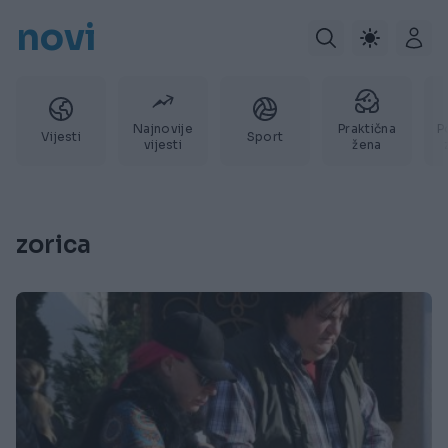
novi
Najnovije
Praktična
P
Vijesti
Sport
vijesti
žena
zorica