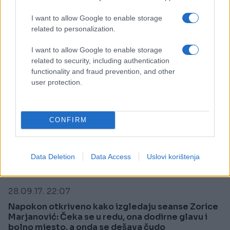
Saznaj više
I want to allow Google to enable storage
related to personalization.
I want to allow Google to enable storage
related to security, including authentication
functionality and fraud prevention, and other
user protection.
CONFIRM
Data Deletion
Data Access
Uslovi korištenja
REGION
28.09.17. 22:07
Napokon otkriveno kako izgledaju seanse Zorice
Marjanović: Čeka se u redu, ona dodirne glavu i
bolno mjesto, a onda se dešava čudo