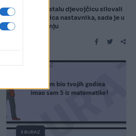
Mentalno zaostalu djevojčicu silovali
direktor i trojica nastavnika, sada je u
kritičnom stanju
Saznaj više
E BURAZ