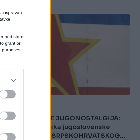
a i ispravan
stavke
er and store
to grant or
ed purposes
KIOSK
26.02.17. 11:23
HRVATE TRESE JUGONOSTALGIJA:
Traže nastavnika jugoslovenske
književnosti i SRPSKOHRVATSKOG