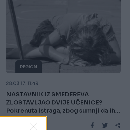
REGION
28.03.17. 11:49
NASTAVNIK IZ SMEDEREVA
ZLOSTAVLJAO DVIJE UČENICE?
Pokrenuta istraga, zbog sumnji da ih
je uhvatio za grudi
Saznaj više