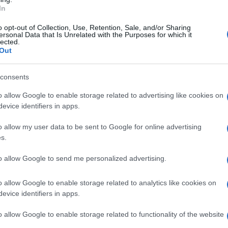
In
Saznaj više
o opt-out of Collection, Use, Retention, Sale, and/or Sharing
ersonal Data that Is Unrelated with the Purposes for which it
lected.
Out
consents
o allow Google to enable storage related to advertising like cookies on
evice identifiers in apps.
o allow my user data to be sent to Google for online advertising
s.
to allow Google to send me personalized advertising.
o allow Google to enable storage related to analytics like cookies on
evice identifiers in apps.
KIOSK
o allow Google to enable storage related to functionality of the website
16.02.17. 19:52