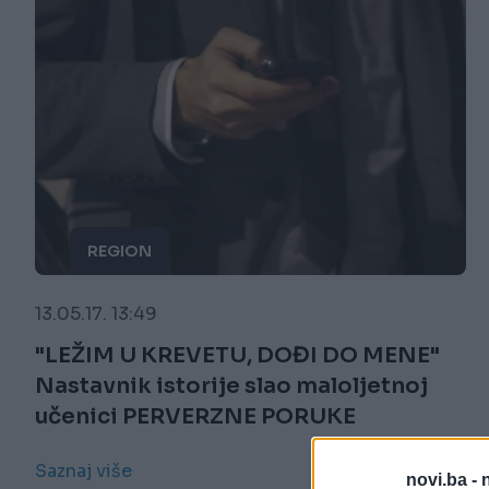
REGION
13.05.17. 13:49
"LEŽIM U KREVETU, DOĐI DO MENE"
Nastavnik istorije slao maloljetnoj
učenici PERVERZNE PORUKE
Saznaj više
novi.ba -