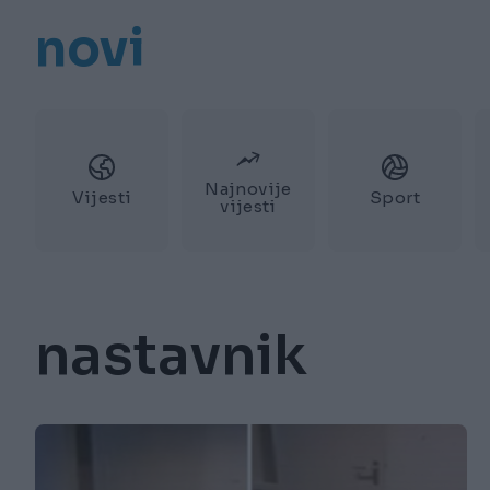
novi
Najnovije
Vijesti
Sport
vijesti
nastavnik