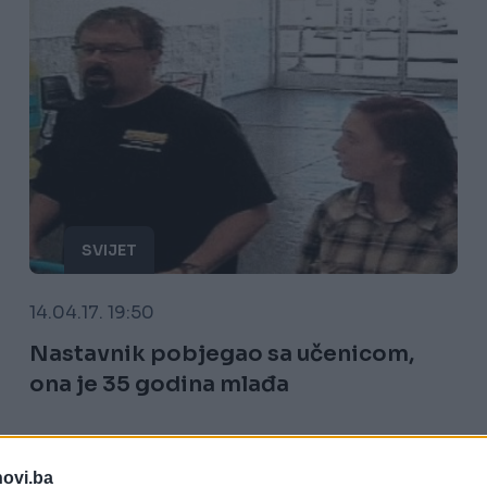
SVIJET
14.04.17. 19:50
Nastavnik pobjegao sa učenicom,
ona je 35 godina mlađa
Saznaj više
novi.ba