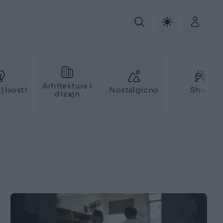
Arhitektura i
jivosti
Nostalgicno
Show
dizajn