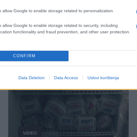
Sve snimljeno na kameri: Nastavnici
o allow Google to enable storage related to personalization.
nisu mogli da se suzdrže, govorili s
kojim učenikom bi imali seks!
o allow Google to enable storage related to security, including
cation functionality and fraud prevention, and other user protection.
(VIDEO)
Saznaj više
CONFIRM
Data Deletion
Data Access
Uslovi korištenja
VIDEO