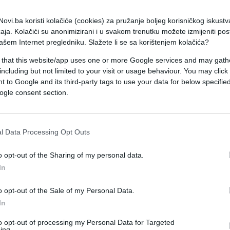
ovi.ba koristi kolačiće (cookies) za pružanje boljeg korisničkog iskustv
aja. Kolačići su anonimizirani i u svakom trenutku možete izmijeniti po
ašem Internet pregledniku. Slažete li se sa korištenjem kolačića?
 that this website/app uses one or more Google services and may gath
including but not limited to your visit or usage behaviour. You may click 
 to Google and its third-party tags to use your data for below specifi
ogle consent section.
l Data Processing Opt Outs
SVIJET
o opt-out of the Sharing of my personal data.
In
01.03.17. 09:08
o opt-out of the Sale of my Personal Data.
Nastavnika prvo drogirale,
In
kidnapovale ga, a zatim i brutalno
silovale da bi mu otele spermu!
to opt-out of processing my Personal Data for Targeted
ing.