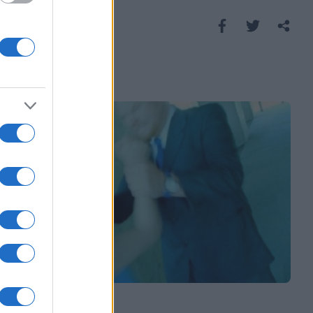
jezika!
Saznaj više
SVIJET
19.01.17. 11:26