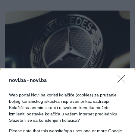
novi.ba -
novi.ba
AUTOMOTO
Web portal Novi.ba koristi kolačiće (cookies) za pružanje
boljeg korisničkog iskustva i ispravan prikaz sadržaja.
06.04.17. 10:22
Kolačići su anonimizirani i u svakom trenutku možete
TEHNOLOŠKA REVOLUCIJA: Da li biste sjeli u taksi
izmijeniti postavke kolačića u vašem Internet pregledniku.
bez vozača?
Slažete li se sa korištenjem kolačića?
Saznaj više
Please note that this website/app uses one or more Google