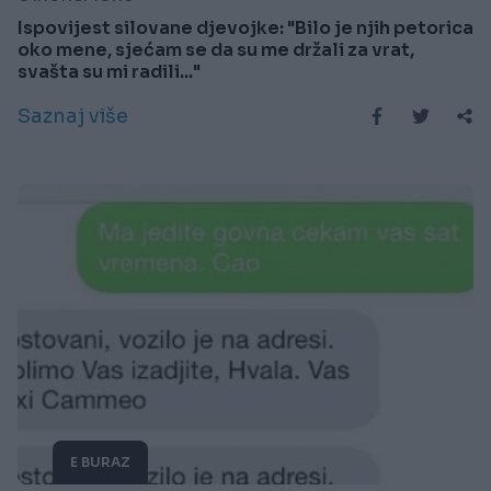
Ispovijest silovane djevojke: "Bilo je njih petorica
oko mene, sjećam se da su me držali za vrat,
svašta su mi radili..."
Saznaj više
E BURAZ