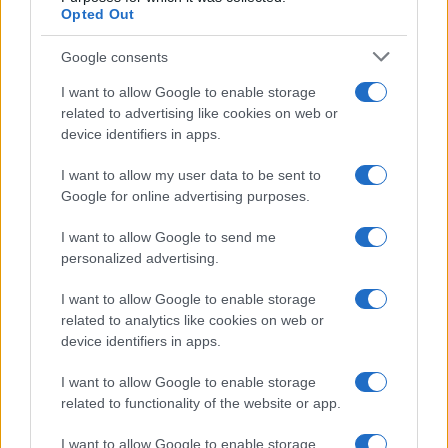
Opted Out
Google consents
I want to allow Google to enable storage
related to advertising like cookies on web or
device identifiers in apps.
I want to allow my user data to be sent to
Google for online advertising purposes.
I want to allow Google to send me
personalized advertising.
I want to allow Google to enable storage
KIOSK
related to analytics like cookies on web or
device identifiers in apps.
23.02.17. 19:36
I want to allow Google to enable storage
Mrzit ćete ovu curu kad vidite šta je radila
related to functionality of the website or app.
taksisti: 'Ti si samo je*eni vozač, istući ću te'
I want to allow Google to enable storage