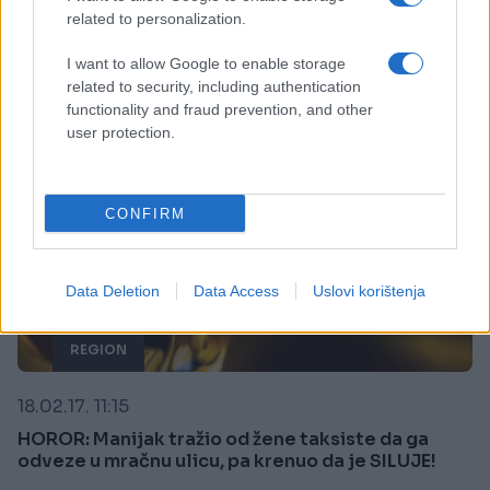
Saznaj više
related to personalization.
I want to allow Google to enable storage
related to security, including authentication
functionality and fraud prevention, and other
user protection.
CONFIRM
Data Deletion
Data Access
Uslovi korištenja
REGION
18.02.17. 11:15
HOROR: Manijak tražio od žene taksiste da ga
odveze u mračnu ulicu, pa krenuo da je SILUJE!