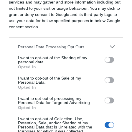
services and may gather and store information including but
not limited to your visit or usage behaviour. You may click to
grant or deny consent to Google and its third-party tags to
use your data for below specified purposes in below Google
consent section.
Personal Data Processing Opt Outs
I want to opt-out of the Sharing of my
personal data.
Opted In
I want to opt-out of the Sale of my
Personal Data.
Opted In
ISPOVIJESTI
I want to opt-out of processing my
Personal Data for Targeted Advertising.
16.03.17. 07:06
Opted In
'Slagala sam supruga da sam bolesna da moram
otići kod doktora'
I want to opt-out of Collection, Use,
Retention, Sale, and/or Sharing of my
Personal Data that Is Unrelated with the
Saznaj više
Purposes for which it was collected.