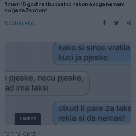
'Imam 15 godina i bukvalno nakon ovoga nemam
volje za životom'
Saznaj više
E BURAZ
12.11.16. 08:13