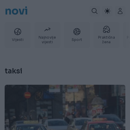
novi
Najnovije
Praktična
P
Vijesti
Sport
vijesti
žena
taksi