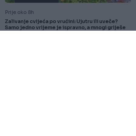
Prije oko 8h
Zalivanje cvijeća po vrućini: Ujutru ili uveče?
Samo jedno vrijeme je ispravno, a mnogi griješe
Saznaj više
SVIJET