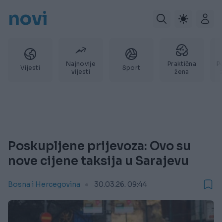
novi
Najnovije
Praktična
P
Vijesti
Sport
vijesti
žena
Poskupljene prijevoza: Ovo su
nove cijene taksija u Sarajevu
Bosna i Hercegovina
30.03.26. 09:44