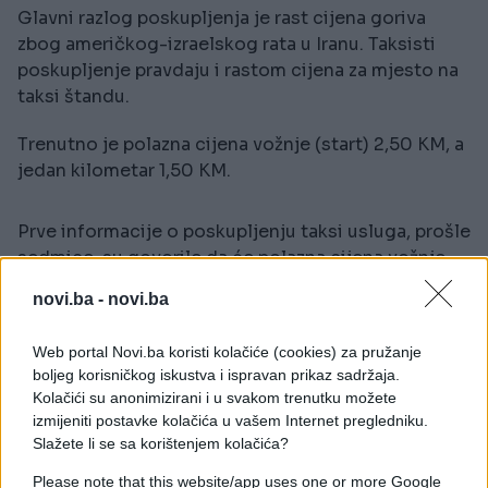
Glavni razlog poskupljenja je rast cijena goriva
zbog američkog-izraelskog rata u Iranu. Taksisti
poskupljenje pravdaju i rastom cijena za mjesto na
taksi štandu.
Trenutno je polazna cijena vožnje (start) 2,50 KM, a
jedan kilometar 1,50 KM.
Prve informacije o poskupljenju taksi usluga, prošle
sedmice, su govorile da će polazna cijena vožnje
iznositi 3 KM, a svaki kilometar 2,20 KM.
novi.ba -
novi.ba
Web portal Novi.ba koristi kolačiće (cookies) za pružanje
boljeg korisničkog iskustva i ispravan prikaz sadržaja.
Kolačići su anonimizirani i u svakom trenutku možete
izmijeniti postavke kolačića u vašem Internet pregledniku.
#taksi
#Taksi prijevoz
Slažete li se sa korištenjem kolačića?
Please note that this website/app uses one or more Google