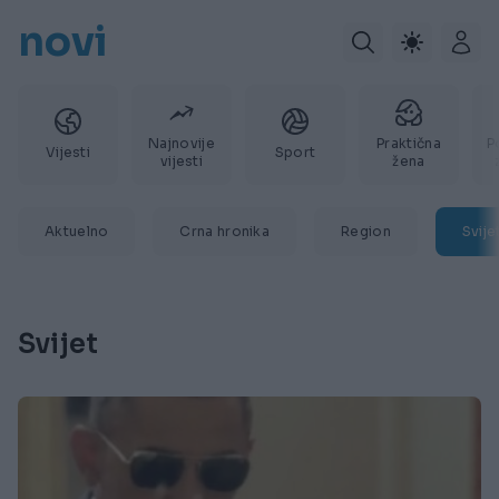
novi
Najnovije
Praktična
P
Vijesti
Sport
vijesti
žena
Aktuelno
Crna hronika
Region
Svije
Svijet