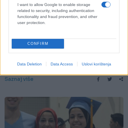
I want to allow Google to enable storage
related to security, including authentication
functionality and fraud prevention, and other
user protection.
CONFIRM
SVIJET
12.02.15. 15:31
Data Deletion
Data Access
Uslovi korištenja
Sigurno je da se bliži ISIL-ov kraj!
Saznaj više