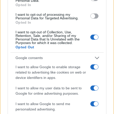
Personal Data.
drži, su najavile istragu koja će vrlo vjerojatno
Opted In
rezultirati oduzimanjem titula, a Kralj Cigana je
I want to opt-out of processing my
utjehu još jednom pronašao u Twitteru.
Personal Data for Targeted Advertising.
Opted In
Prvo je najavio povlačenje iz boksa nazivajući taj
I want to opt-out of Collection, Use,
sport "najjadnijom stvari u kojoj je ikada
Retention, Sale, and/or Sharing of my
sudjelovao", svejedno se proglasio "najvećim ikad"
Personal Data that Is Unrelated with the
Purposes for which it was collected.
pa svima rekao da mu "popuše k***c". Niti tri sata
Opted Out
nakon toga opet je krenuo s trolanjem javnosti i
rekao da se samo šalio i "da se neće tek tako riješiti
Google consents
Kralja Cigana".
I want to allow Google to enable storage
related to advertising like cookies on web or
I dok za tešku kategoriju nema straha, budući da
device identifiers in apps.
Anthony Joshua i Joseph Parker čekaju u niskom
startu šansu za jednu od uskoro slobodnih titula,
I want to allow my user data to be sent to
budućnost Tysona Furyja je neizvjesna. Šampion
Google for online advertising purposes.
očito nije dobro. Izgubljen u vlastitim mislima,
I want to allow Google to send me
pritisnut optužbama za korištenje dopinga i
personalized advertising.
kokaina, bez ozbiljnog treninga i s upropaštenom