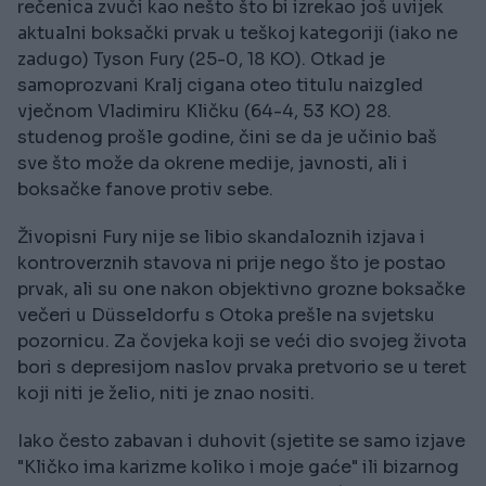
rečenica zvuči kao nešto što bi izrekao još uvijek
aktualni boksački prvak u teškoj kategoriji (iako ne
zadugo) Tyson Fury (25-0, 18 KO). Otkad je
samoprozvani Kralj cigana oteo titulu naizgled
vječnom Vladimiru Kličku (64-4, 53 KO) 28.
studenog prošle godine, čini se da je učinio baš
sve što može da okrene medije, javnosti, ali i
boksačke fanove protiv sebe.
Živopisni Fury nije se libio skandaloznih izjava i
kontroverznih stavova ni prije nego što je postao
prvak, ali su one nakon objektivno grozne boksačke
večeri u Düsseldorfu s Otoka prešle na svjetsku
pozornicu. Za čovjeka koji se veći dio svojeg života
bori s depresijom naslov prvaka pretvorio se u teret
koji niti je želio, niti je znao nositi.
Iako često zabavan i duhovit (sjetite se samo izjave
"Kličko ima karizme koliko i moje gaće" ili bizarnog