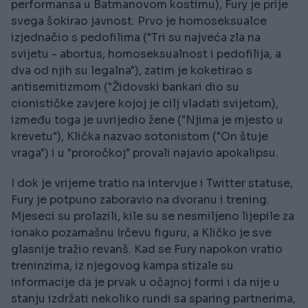
performansa u Batmanovom kostimu), Fury je prije
svega šokirao javnost. Prvo je homoseksualce
izjednačio s pedofilima ("Tri su najveća zla na
svijetu - abortus, homoseksualnost i pedofilija, a
dva od njih su legalna"), zatim je koketirao s
antisemitizmom ("Židovski bankari dio su
cionističke zavjere kojoj je cilj vladati svijetom),
između toga je uvrijedio žene ("Njima je mjesto u
krevetu"), Klička nazvao sotonistom ("On štuje
vraga") i u "proročkoj" provali najavio apokalipsu.
I dok je vrijeme tratio na intervjue i Twitter statuse,
Fury je potpuno zaboravio na dvoranu i trening.
Mjeseci su prolazili, kile su se nesmiljeno lijepile za
ionako pozamašnu Irčevu figuru, a Kličko je sve
glasnije tražio revanš. Kad se Fury napokon vratio
treninzima, iz njegovog kampa stizale su
informacije da je prvak u očajnoj formi i da nije u
stanju izdržati nekoliko rundi sa sparing partnerima,