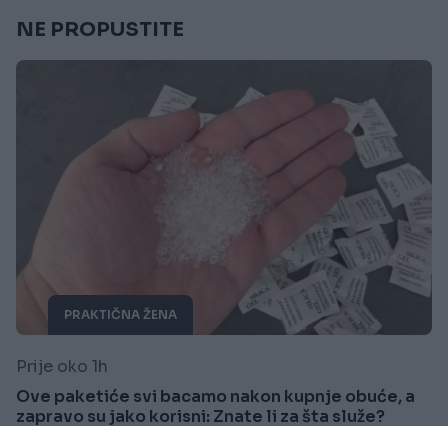
NE PROPUSTITE
PRAKTIČNA ŽENA
Prije oko 1h
Ove paketiće svi bacamo nakon kupnje obuće, a
zapravo su jako korisni: Znate li za šta služe?