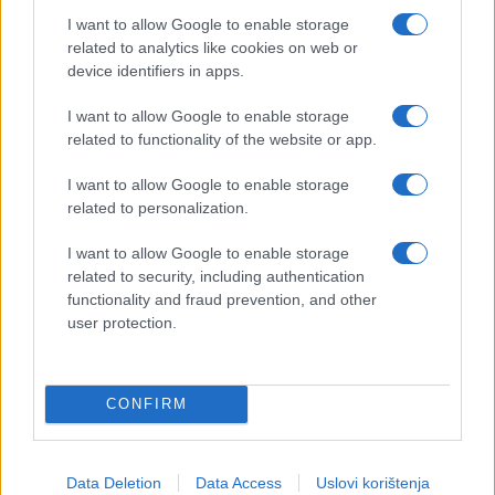
prilikom da još jednom svlada Klička, gorostasni
I want to allow Google to enable storage
Irac nalazi se pred mnogo težom i važnijom borbom
related to analytics like cookies on web or
nego što je bila ona 28. studenog prošle godine.
device identifiers in apps.
Pobjeda protiv Klička, ma koliko god meč bio
I want to allow Google to enable storage
related to functionality of the website or app.
dosadan, označila je smjenu generacija u teškoj
kategoriji, a za Furyja je bila vrhunac karijere.
I want to allow Google to enable storage
Nažalost, ona je bila i početak njegovog kraja. Kralj
related to personalization.
cigana možda je ponekad uživao u pozornosti
medija, ali za nju nije bio spreman. Za očekivanja
I want to allow Google to enable storage
javnosti još manje. Kao i kod drugih svjetski
related to security, including authentication
functionality and fraud prevention, and other
poznatih sportaša, od njega se tražilo da se mijenja,
user protection.
da bude uzor drugima. Zaboravilo se da je imao
problema s depresijom, zaboravilo se da nikad nije
bio do kraja posvećen boksu i zaboravilo se da
CONFIRM
zapravo nitko nije očekivao da će postati prvak.
Fury je jednom premašio naša očekivanja, a više od
toga nije mogao ponuditi. Od osobe koje pati od
Data Deletion
Data Access
Uslovi korištenja