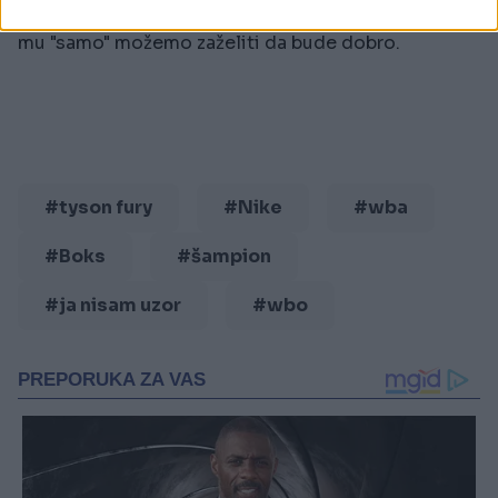
depresije, bilo je previše tražiti da bude uzor. Sada
mu "samo" možemo zaželiti da bude dobro.
#tyson fury
#Nike
#wba
#Boks
#šampion
#ja nisam uzor
#wbo