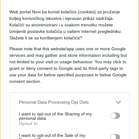
vratio treninzima, ali je rujan pokazao da nešto i
dalje ne valja. Prvo je 5. rujna otkazana najavna
Web portal Novi.ba koristi kolačiće (cookies) za pružanje
presica u povodu uzvrata s Kličkom, da bi se tjedan
boljeg korisničkog iskustva i ispravan prikaz sadržaja.
Kolačići su anonimizirani i u svakom trenutku možete
dana kasnije pred novinarima pojavio samo Kličko,
izmijeniti postavke kolačića u vašem Internet pregledniku.
dok je Fury svoj izostanak neuvjerljivo opravdavao
Slažete li se sa korištenjem kolačića?
kvarom na autu. Samo 11 dana kasnije Furyjev
promotor Mick Hennessy medijima je poslalo
Please note that this website/app uses one or more Google
priopćenje kojim je drugi put otkazan meč s
services and may gather and store information including but
not limited to your visit or usage behaviour. You may click to
Kličkom zbog "medicinskih razloga".
grant or deny consent to Google and its third-party tags to
use your data for below specified purposes in below Google
Odmah su se pojavile naznake da je Fury ponovno
consent section.
pao u depresiju i da mu slijedi boravak u
psihijatrijskoj ustanovi, samo da bi 30. rujna
američka antidopinška agencija VADA objavila da je
Personal Data Processing Opt Outs
Fury bio pozitivan na kokain, što je utvrđeno
nasumičnim testom provedenim dan prije
I want to opt-out of the Sharing of my
personal data.
povlačenja iz meča. Skoro godinu dana izvan ringa,
Opted In
suočen s ozbiljnim optužbama, Fury se našao pred
I want to opt-out of the Sale of my
zidom. Organizacije WBA i WBO, čije naslove Irac