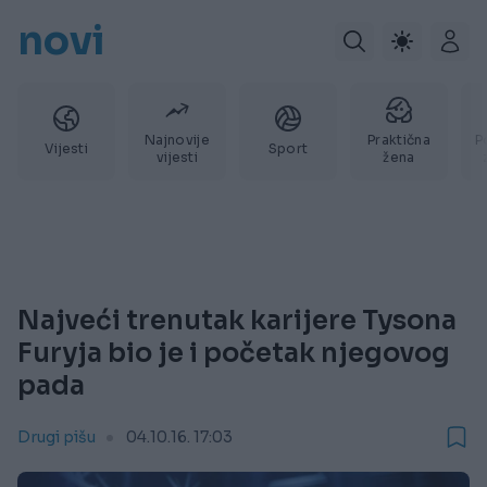
novi
Najnovije
Praktična
P
Vijesti
Sport
vijesti
žena
Najveći trenutak karijere Tysona
Furyja bio je i početak njegovog
pada
Drugi pišu
04.10.16. 17:03