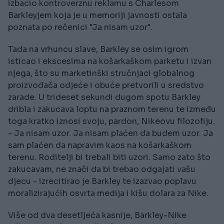
izbacio kontroverznu reklamu s Charlesom
Barkleyjem koja je u memoriji javnosti ostala
poznata po rečenici "Ja nisam uzor".
Tada na vrhuncu slave, Barkley se osim igrom
isticao i ekscesima na košarkaškom parketu i izvan
njega, što su marketinški stručnjaci globalnog
proizvođača odjeće i obuće pretvorili u sredstvo
zarade. U trideset sekundi dugom spotu Barkley
dribla i zakucava loptu na praznom terenu te između
toga kratko iznosi svoju, pardon, Nikeovu filozofiju.
- Ja nisam uzor. Ja nisam plaćen da budem uzor. Ja
sam plaćen da napravim kaos na košarkaškom
terenu. Roditelji bi trebali biti uzori. Samo zato što
zakucavam, ne znači da bi trebao odgajati vašu
djecu - izrecitirao je Barkley te izazvao poplavu
moralizirajućih osvrta medija i kišu dolara za Nike.
Više od dva desetljeća kasnije, Barkley-Nike