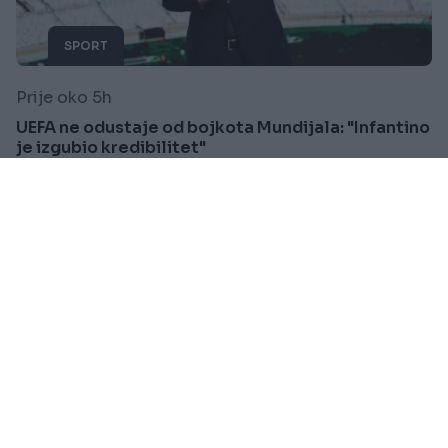
SPORT
Prije oko 5h
UEFA ne odustaje od bojkota Mundijala: "Infantino
je izgubio kredibilitet"
Saznaj više