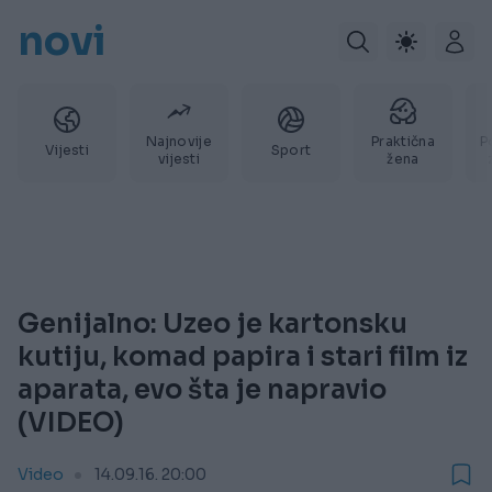
novi
Najnovije
Praktična
P
Vijesti
Sport
vijesti
žena
Genijalno: Uzeo je kartonsku
kutiju, komad papira i stari film iz
aparata, evo šta je napravio
(VIDEO)
Video
14.09.16. 20:00