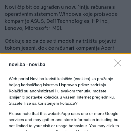
Novi čip bit će ugrađen u novu liniju računara s
operativnim sistemom Windows koje proizvode
kompanije ASUS, Dell Technologies, HP Inc.,
Lenovo, Microsoft i MSI.
Očekuje se da će se ti modeli na tržištu pojaviti
tokom jeseni, dok će računari kompanija Acer i
Gigabyte Technology uslijediti naknadno.
novi.ba -
novi.ba
Ovim potezom Nvidia ulazi u direktnu konkurenciju
s vodećim imenima na tržištu personalnih računara,
Web portal Novi.ba koristi kolačiće (cookies) za pružanje
poput Apple i Intel.
boljeg korisničkog iskustva i ispravan prikaz sadržaja.
Kolačići su anonimizirani i u svakom trenutku možete
Nagli razvoj i popularnost vještačke inteligencije
izmijeniti postavke kolačića u vašem Internet pregledniku.
pomogli su Nvidiji da postane najvrijednija
Slažete li se sa korištenjem kolačića?
kompanija na svijetu, s tržišnom vrijednošću većom
Please note that this website/app uses one or more Google
od pet biliona američkih dolara.
services and may gather and store information including but
not limited to your visit or usage behaviour. You may click to
Američko Ministarstvo trgovine jučer je poduzelo