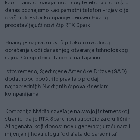
kao i transformacija mobilnog telefona u ono što
danas poznajemo kao pametni telefon - izjavio je
izvršni direktor kompanije Jensen Huang
predstavljajući novi čip RTX Spark.
Huang je najavio novi čip tokom uvodnog
obraćanja uoči današnjeg otvaranja tehnološkog
sajma Computex u Taipeiju na Tajvanu.
Istovremeno, Sjedinjene Američke Države (SAD)
dodatno su pooštrile pravila o prodaji
najnaprednijih Nvidijinih čipova kineskim
kompanijama.
Kompanija Nvidia navela je na svojoj internetskoj
stranici da je RTX Spark novi superčip za eru ličnih
AI agenata, koji donosi novu generaciju računara i
mijenja njihovu ulogu "od alata do saradnika".