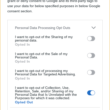
grant or deny consent to Google and its third-party tags to
korake za zatvaranje potencijalne pravne praznine
use your data for below specified purposes in below Google
koja je mogla omogućiti izvoz najnaprednijih AI
consent section.
tehnologija, uključujući Nvidijine procesore
Blackwell, podružnicama kineskih kompanija
registriranim izvan Kine.
Personal Data Processing Opt Outs
I want to opt-out of the Sharing of my
Washington već duže vrijeme nastoji spriječiti
personal data.
kineske kompanije da nabavljaju napredne
Opted In
računarske čipove potrebne za razvoj ključnih
I want to opt-out of the Sale of my
tehnologija vještačke inteligencije, prenosi BBC.
Personal Data.
Opted In
I want to opt-out of processing my
Personal Data for Targeted Advertising.
Opted In
I want to opt-out of Collection, Use,
Retention, Sale, and/or Sharing of my
#Nvidia
#čip
Personal Data that Is Unrelated with the
Purposes for which it was collected.
Opted Out