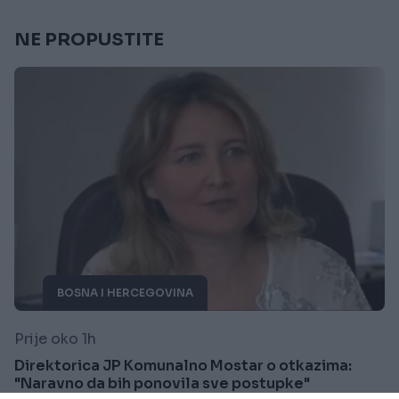
NE PROPUSTITE
BOSNA I HERCEGOVINA
Prije oko 1h
Direktorica JP Komunalno Mostar o otkazima:
"Naravno da bih ponovila sve postupke"