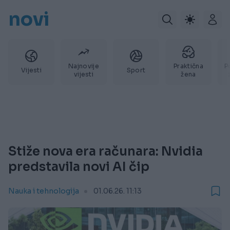
novi
Najnovije
Praktična
P
Vijesti
Sport
vijesti
žena
Stiže nova era računara: Nvidia
predstavila novi AI čip
Nauka i tehnologija
01.06.26. 11:13