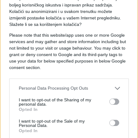
boljeg korisničkog iskustva i ispravan prikaz sadržaja.
Batat ogulite, narežite na veće komade pa skuhajte
Kolačići su anonimizirani i u svakom trenutku možete
na pari (oko 20 minuta).
izmijeniti postavke kolačića u vašem Internet pregledniku.
Slažete li se sa korištenjem kolačića?
U blenderu ili jačoj sjeckalici blendajte kuhani batat
Please note that this website/app uses one or more Google
i datule dok ne dobijete kremastu teksturu, dodajte
services and may gather and store information including but
vaniliju, kokosovo ulje, javorov sirup i sve kratko
not limited to your visit or usage behaviour. You may click to
izblendajte pa istresite u posudu.
grant or deny consent to Google and its third-party tags to
use your data for below specified purposes in below Google
U drugoj posudi izmiješajte bademovo brašno,
consent section.
kakao, cimet i muškatni oraščić. Dodajte suhe
sastojke mokrima i izmiješajte dok se smjesa lijepo
na sjedini.
Personal Data Processing Opt Outs
Prebacite smjesu u manji pleh za pečenje koji ste
I want to opt-out of the Sharing of my
personal data.
premazali kokosovim uljem pa stavite peći u
Opted In
prethodno zagrijanu pećnicu na 180 °C i pecite oko
I want to opt-out of the Sale of my
40 – 50 minuta. Probajte ga čačkalicom, brownie je
Personal Data.
pečen ako čačkalica izađe suha.
Opted In