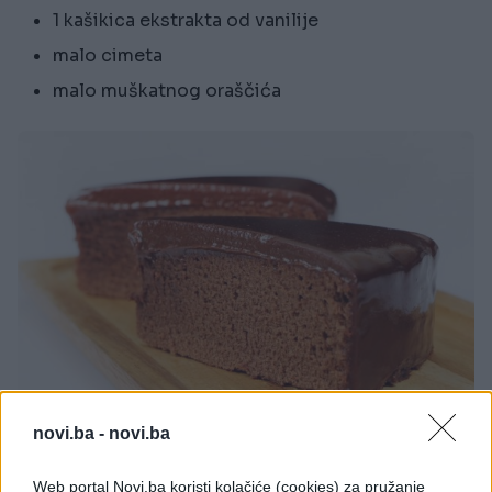
1 kašikica ekstrakta od vanilije
malo cimeta
malo muškatnog oraščića
novi.ba -
novi.ba
Priprema čokoladnog kolača:
Web portal Novi.ba koristi kolačiće (cookies) za pružanje