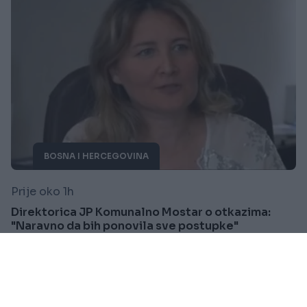
BOSNA I HERCEGOVINA
Prije oko 1h
Direktorica JP Komunalno Mostar o otkazima:
"Naravno da bih ponovila sve postupke"
Saznaj više