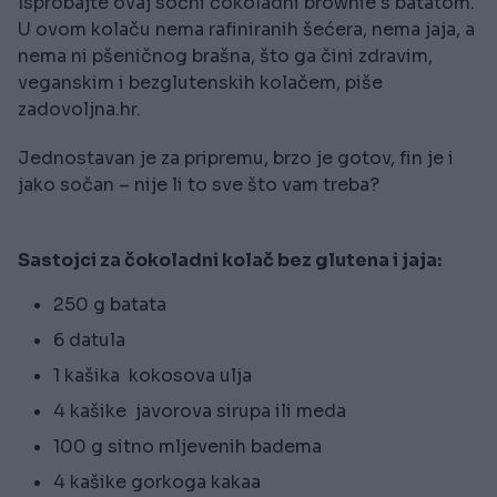
Isprobajte ovaj sočni čokoladni brownie s batatom.
U ovom kolaču nema rafiniranih šećera, nema jaja, a
nema ni pšeničnog brašna, što ga čini zdravim,
veganskim i bezglutenskih kolačem, piše
zadovoljna.hr.
Jednostavan je za pripremu, brzo je gotov, fin je i
jako sočan – nije li to sve što vam treba?
Sastojci za čokoladni kolač bez glutena i jaja:
250 g batata
6 datula
1 kašika kokosova ulja
4 kašike javorova sirupa ili meda
100 g sitno mljevenih badema
4 kašike gorkoga kakaa