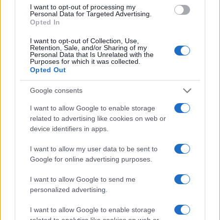
I want to opt-out of processing my
Ohladite ga pa poslužite prelivenog otopljenom
Personal Data for Targeted Advertising.
čokoladom.
Opted In
Prijatno!
I want to opt-out of Collection, Use,
Retention, Sale, and/or Sharing of my
Personal Data that Is Unrelated with the
Purposes for which it was collected.
Izvor: Hayat.ba
Opted Out
Google consents
I want to allow Google to enable storage
related to advertising like cookies on web or
device identifiers in apps.
I want to allow my user data to be sent to
Google for online advertising purposes.
I want to allow Google to send me
personalized advertising.
I want to allow Google to enable storage
related to analytics like cookies on web or