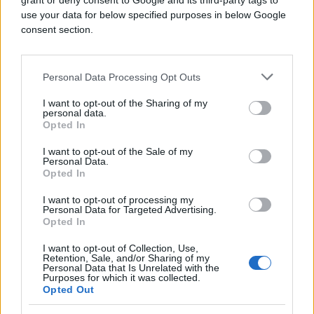
grant or deny consent to Google and its third-party tags to
use your data for below specified purposes in below Google
consent section.
Ako se odlučite na put do Graza, a razlog nije samo
Personal Data Processing Opt Outs
kupovina, postoji nekoliko par znamenitosti koje bi
mogli posjetiti dok ste tamo. Preporučuje se da
I want to opt-out of the Sharing of my
svakako posjetite gradsku vijećnicu “Rathaus”,
personal data.
Opted In
sagrađenu u vrijeme naglog rasta Graza.
I want to opt-out of the Sale of my
Glavni trg ili Hauptplatz koji je izgrađen još u
Personal Data.
Opted In
srednjem vijeku i otada se smatra središtem Graza.
Tu se nalaze najbolje trgovine. Zatim ako nađete
I want to opt-out of processing my
Personal Data for Targeted Advertising.
vremena, posjetite Katedralu Domkirche izgrađenu
Opted In
u 15. stoljeću, dok je Graz bio sjedište cara
Frederika III ili Muzej moderne umjetnosti.
I want to opt-out of Collection, Use,
Retention, Sale, and/or Sharing of my
Personal Data that Is Unrelated with the
U Grazu se da puno toga vidjeti što nužno i ne mora
Purposes for which it was collected.
Opted Out
imati veze sa shoppingom.