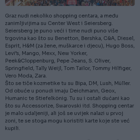
Graz nudi nekoliko shopping centara, a među
zanimljivijima su Center West i Seiersberg.
Seiersberg je puno veći i time nudi puno više
trgovina kao što su Benetton, Bershka, C&A, Diesel,
Esprit, H&M (za žene, muškarce i djecu), Hugo Boss,
Levi’s, Mango, Mexx, New Yorker,
Peek&Cloppenburg, Pepe Jeans, S. Oliver,
Springfield, Tally Weijl, Tom Tailor, Tommy Hilfiger,
Vero Moda, Zara.
Što se tiče kozmetike tu su Bipa, DM, Lush, Müller.
Od obuće u ponudi imaju Deichmann, Geox,
Humanic te Stiefelkönig. Tu su i ostali dućani kao
što su Accessorize, Swarovski itd. Shopping centar
je malo udaljeniji, ali još se uvijek nalazi u prvoj
zoni, te se stoga mogu koristiti karte koje ste već
kupili.