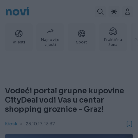
novi
Najnovije
Praktična
P
Vijesti
Sport
vijesti
žena
Vodeći portal grupne kupovine
CityDeal vodi Vas u centar
shopping groznice - Graz!
Kiosk
23.10.17. 13:37