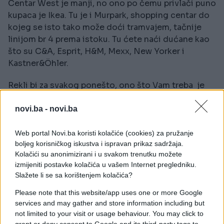
Centar West je manji, no ono po čemu privlači puno
kupaca je Ikea. Tu je i Murpark, shopping centar do
kojeg se isto tako može doći tramvajem, tačnije
linijom br 4 prema istoku. Tu ćete naći dućane kao
što su C&A, Esprit, H&M, Mexx, New Yorker i
Kastner&Öhler.
Rekli bi za svakog ponešto, ono što Vam treba je
vremena i strpljenja kako bi sve ono što ste
zamislili da ćete vidjet i ostvarili.
novi.ba -
novi.ba
Web portal Novi.ba koristi kolačiće (cookies) za pružanje
boljeg korisničkog iskustva i ispravan prikaz sadržaja.
Kolačići su anonimizirani i u svakom trenutku možete
izmijeniti postavke kolačića u vašem Internet pregledniku.
Slažete li se sa korištenjem kolačića?
Please note that this website/app uses one or more Google
services and may gather and store information including but
not limited to your visit or usage behaviour. You may click to