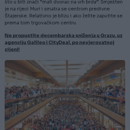
što u biti znači “mali dvorac na vrh brda”. Smješten
je na rijeci Muri i smatra se centrom predivne
Štajerske. Relativno je blizu i ako želite zaputite se
prema tom trgovačkom centru.
Ne propustite decembarska sniženja u Grazu, uz
agenciju Galileo i CityDeal, po nevjerovatnoj
cijeni!