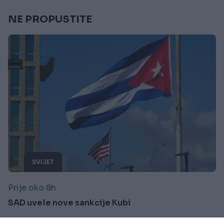
NE PROPUSTITE
SVIJET
Prije oko 8h
SAD uvele nove sankcije Kubi
Saznaj više