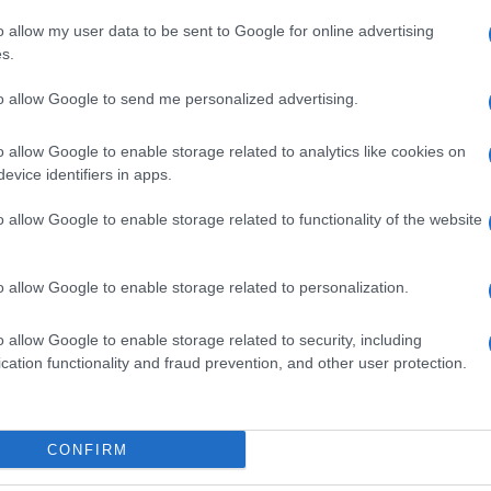
o allow my user data to be sent to Google for online advertising
s.
to allow Google to send me personalized advertising.
o allow Google to enable storage related to analytics like cookies on
evice identifiers in apps.
o allow Google to enable storage related to functionality of the website
o allow Google to enable storage related to personalization.
o allow Google to enable storage related to security, including
#kamere
#Boce
#Nadzorne
cation functionality and fraud prevention, and other user protection.
CONFIRM