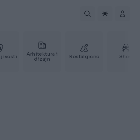
Arhitektura i
jivosti
Nostalgicno
Show
dizajn