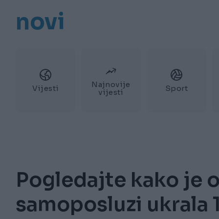
novi
Najnovije
Vijesti
Sport
vijesti
Pogledajte kako je o
samoposluzi ukrala 