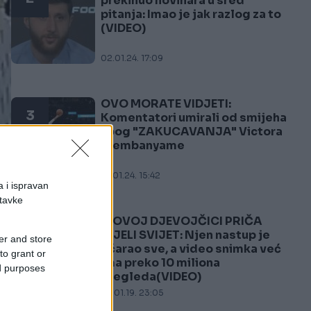
prekinuo novinara u sred
pitanja: Imao je jak razlog za to
(VIDEO)
02.01.24. 17:09
OVO MORATE VIDJETI:
3
Komentatori umirali od smijeha
zbog "ZAKUCAVANJA" Victora
Wembanyame
01.01.24. 15:42
a i ispravan
stavke
O OVOJ DJEVOJČICI PRIČA
4
CIJELI SVIJET: Njen nastup je
er and store
očarao sve, a video snimka već
to grant or
ima preko 10 miliona
ed purposes
pregleda(VIDEO)
e
25.01.19. 23:05