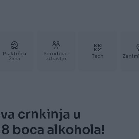
Praktična
Porodica i
Tech
Zaniml
žena
zdravlje
va crnkinja u
18 boca alkohola!