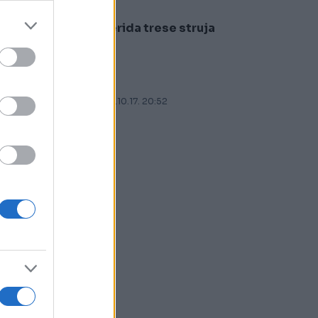
Ferida trese struja
5
09.10.17. 20:52