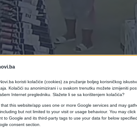
novi.ba
ovi.ba koristi kolačiće (cookies) za pružanje boljeg korisničkog iskustv
aja. Kolačići su anonimizirani i u svakom trenutku možete izmijeniti po
ašem Internet pregledniku. Slažete li se sa korištenjem kolačića?
 that this website/app uses one or more Google services and may gath
including but not limited to your visit or usage behaviour. You may click 
 to Google and its third-party tags to use your data for below specifi
nih pića s očito jasnim ciljem – uzeti što više a n
ogle consent section.
oju torbu, već i u grudnjak i hlače!