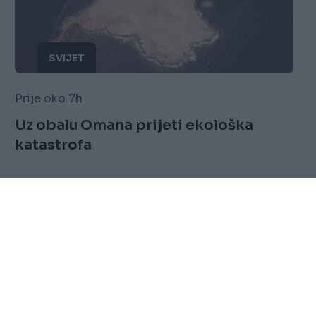
SVIJET
Prije oko 7h
Uz obalu Omana prijeti ekološka
katastrofa
Saznaj više
FOLLOW