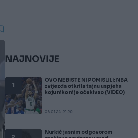
NAJNOVIJE
OVO NE BISTE NI POMISLILI: NBA
1
zvijezda otkrila tajnu uspjeha
koju niko nije očekivao (VIDEO)
03.01.24. 21:20
Nurkić jasnim odgovorom
2