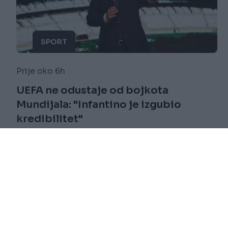
SPORT
Prije oko 6h
UEFA ne odustaje od bojkota
Mundijala: "Infantino je izgubio
kredibilitet"
Saznaj više
novi