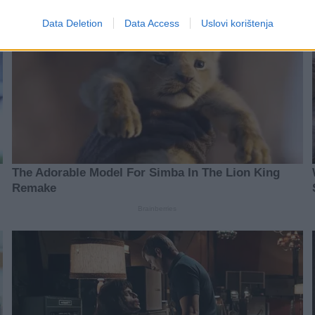
Data Deletion
Data Access
Uslovi korištenja