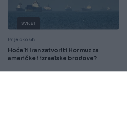
SVIJET
Prije oko 6h
Hoće li Iran zatvoriti Hormuz za
američke i izraelske brodove?
Saznaj više