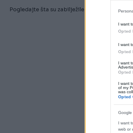
Pogledajte šta su zabilježile nadzorne kamere
Persona
I want t
Opted 
I want t
Opted 
I want 
Advertis
Opted 
I want t
of my P
was col
Opted 
Google 
I want t
web or d