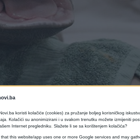
novi.ba
ovi.ba koristi kolačiće (cookies) za pružanje boljeg korisničkog iskustv
aja. Kolačići su anonimizirani i u svakom trenutku možete izmijeniti po
atak. Bojao se pa je cijelo vrijeme bježao od njih
ašem Internet pregledniku. Slažete li se sa korištenjem kolačića?
trijebiti mrežu kako bi ga lakše uhvatili i izvukli
 that this website/app uses one or more Google services and may gath