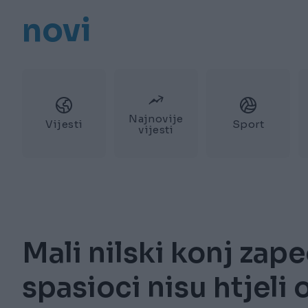
novi
Najnovije
Vijesti
Sport
vijesti
Mali nilski konj zap
spasioci nisu htjeli