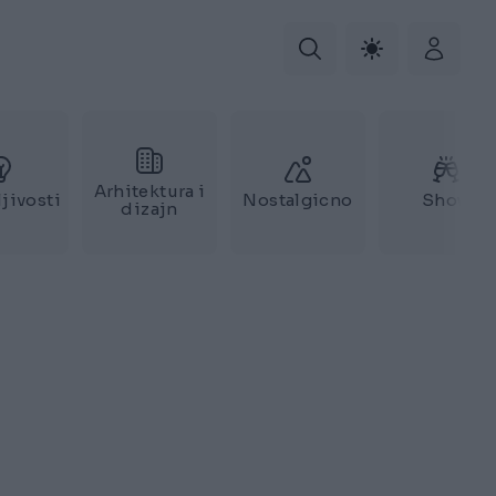
Arhitektura i
jivosti
Nostalgicno
Show
dizajn