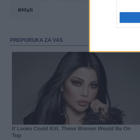
#Mali