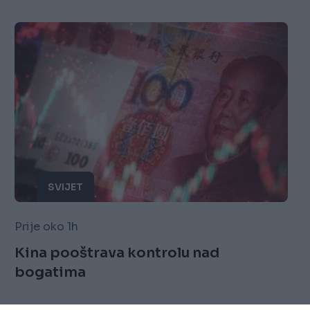
SVIJET
Prije oko 1h
Kina pooštrava kontrolu nad
bogatima