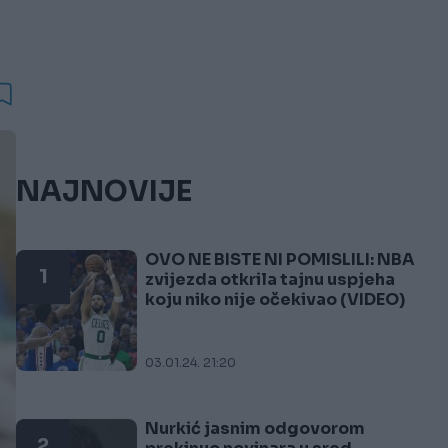
NAJNOVIJE
OVO NE BISTE NI POMISLILI: NBA
1
zvijezda otkrila tajnu uspjeha
koju niko nije očekivao (VIDEO)
03.01.24. 21:20
Nurkić jasnim odgovorom
2