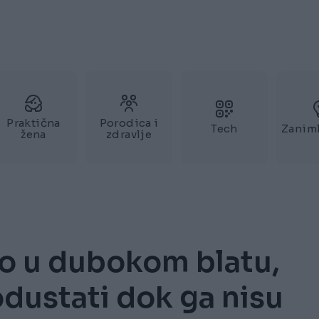
Praktična
Porodica i
Tech
Zaniml
žena
zdravlje
eo u dubokom blatu,
 odustati dok ga nisu