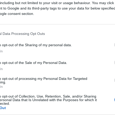
a prebacili u sklonište za divlje životinje.
including but not limited to your visit or usage behaviour. You may click 
 to Google and its third-party tags to use your data for below specifi
ogle consent section.
obila osvježavajuće tuširanje. Kasnije je
o cijeli dan. Najdraži dio dana joj je ipak kad
e popije do posljednje kapljice. Njen novi dom j
l Data Processing Opt Outs
njoj.
o opt-out of the Sharing of my personal data.
In
o opt-out of the Sale of my Personal Data.
In
to opt-out of processing my Personal Data for Targeted
ing.
In
o opt-out of Collection, Use, Retention, Sale, and/or Sharing
ersonal Data that Is Unrelated with the Purposes for which it
lected.
Out