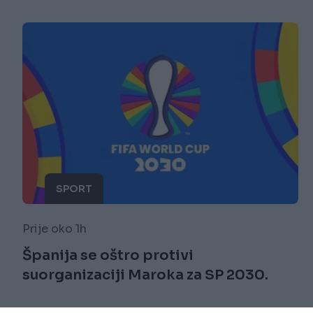
SPORT
Prije oko 1h
Španija se oštro protivi
suorganizaciji Maroka za SP 2030.