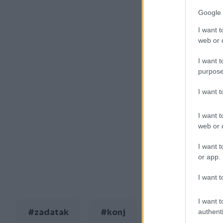
Google 
I want t
web or d
I want t
purpose
I want 
I want t
web or d
I want t
or app.
I want t
I want t
#zadatak
#konj
#video
authenti