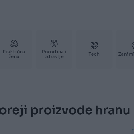
Praktična
Porodica i
Tech
Zaniml
žena
zdravlje
oreji proizvode hranu