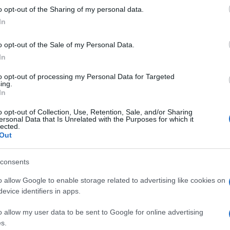
ve ,koja se smatra dobrim primjerom u toj zemlji
o opt-out of the Sharing of my personal data.
a zemlje.
In
a zemlja sada proizvodi vlastito gnojivo.
o opt-out of the Sale of my Personal Data.
In
svoju proizvodnju, i dalje je suočena sa brojnim
to opt-out of processing my Personal Data for Targeted
ing.
In
o opt-out of Collection, Use, Retention, Sale, and/or Sharing
ersonal Data that Is Unrelated with the Purposes for which it
lected.
 majki i djece hronično neuhranjeno, a većini
Out
consents
hrane, lider Sjeverne Koreje, Kim Jong-un,
o allow Google to enable storage related to advertising like cookies on
 na lokalnim pijacama, što je prije bilo zabranjen
evice identifiers in apps.
sung – razvio je agrikulturni sistem 1946. godine,
o allow my user data to be sent to Google for online advertising
s.
retvorio u kolektivne operacije.