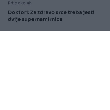
Prije oko 4h
Doktori: Za zdravo srce treba jesti
dvije supernamirnice
Saznaj više
novi
Impressum
RSS