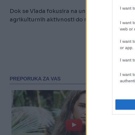
I want 
Dok se Vlada fokusira na unapređenje hrane, 
agrikulturnih aktivnosti do nivoa koji će os
I want t
web or d
I want t
or app.
I want t
I want t
authenti