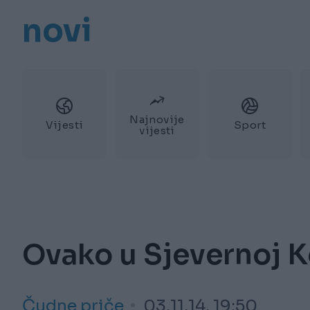
novi
Najnovije
Vijesti
Sport
vijesti
Ovako u Sjevernoj K
Čudne priče
03.11.14. 19:50