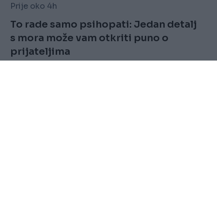
Prije oko 4h
To rade samo psihopati: Jedan detalj
s mora može vam otkriti puno o
prijateljima
Saznaj više
FOLLOW
Marketing
Sitemap