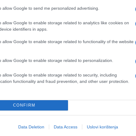
to allow Google to send me personalized advertising.
mora još mnogo raditi na intenziviranju
loboditi zemlju međunarodne pomoći.
o allow Google to enable storage related to analytics like cookies on
evice identifiers in apps.
o allow Google to enable storage related to functionality of the website
o allow Google to enable storage related to personalization.
o allow Google to enable storage related to security, including
cation functionality and fraud prevention, and other user protection.
CONFIRM
Data Deletion
Data Access
Uslovi korištenja