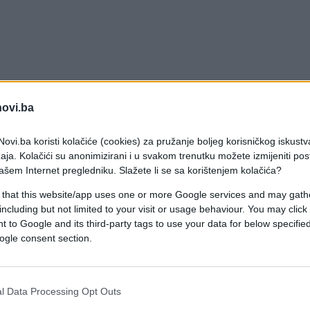
novi.ba
ovi.ba koristi kolačiće (cookies) za pružanje boljeg korisničkog iskustv
aja. Kolačići su anonimizirani i u svakom trenutku možete izmijeniti po
ašem Internet pregledniku. Slažete li se sa korištenjem kolačića?
ane, pokušava proizvesti više, ali je to za nju dug put.
jak hrane, pokušava proizvesti više, ali je to za
 that this website/app uses one or more Google services and may gath
including but not limited to your visit or usage behaviour. You may click 
 to Google and its third-party tags to use your data for below specifi
ogle consent section.
izazov vladi Sjeverne Koreje, a još od razarajuće
ina prošlog stoljeća, zemlja se fokusira na veću
l Data Processing Opt Outs