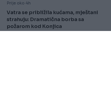
Prije oko 4h
Vatra se približila kućama, mještani
strahuju: Dramatična borba sa
požarom kod Konjica
Saznaj više
Uslovi korištenja
Kontakt