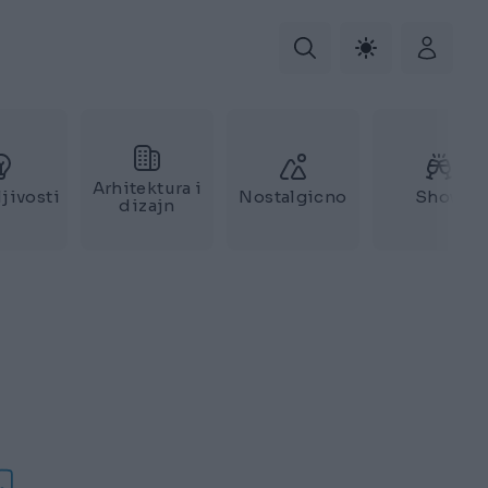
Arhitektura i
jivosti
Nostalgicno
Show
dizajn