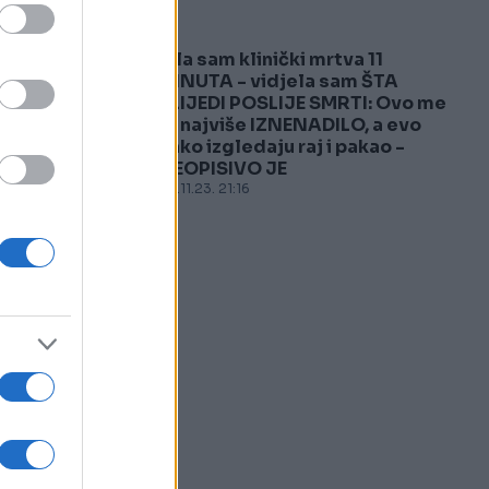
,
Bila sam klinički mrtva 11
5
MINUTA - vidjela sam ŠTA
SLIJEDI POSLIJE SMRTI: Ovo me
je najviše IZNENADILO, a evo
kako izgledaju raj i pakao -
NEOPISIVO JE
09.11.23. 21:16
o.