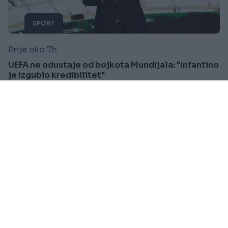
SPORT
Prije oko 7h
UEFA ne odustaje od bojkota Mundijala: "Infantino
je izgubio kredibilitet"
Saznaj više