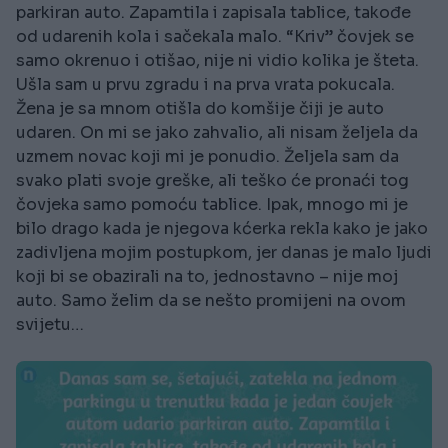
parkiran auto. Zapamtila i zapisala tablice, takođe
od udarenih kola i sačekala malo. “Kriv” čovjek se
samo okrenuo i otišao, nije ni vidio kolika je šteta.
Ušla sam u prvu zgradu i na prva vrata pokucala.
Žena je sa mnom otišla do komšije čiji je auto
udaren. On mi se jako zahvalio, ali nisam željela da
uzmem novac koji mi je ponudio. Željela sam da
svako plati svoje greške, ali teško će pronaći tog
čovjeka samo pomoću tablice. Ipak, mnogo mi je
bilo drago kada je njegova kćerka rekla kako je jako
zadivljena mojim postupkom, jer danas je malo ljudi
koji bi se obazirali na to, jednostavno – nije moj
auto. Samo želim da se nešto promijeni na ovom
svijetu…