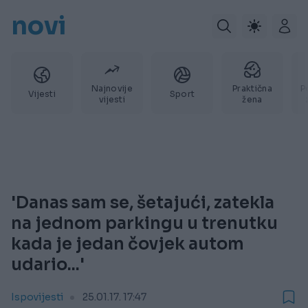
novi
Najnovije
Praktična
P
Vijesti
Sport
vijesti
žena
'Danas sam se, šetajući, zatekla
na jednom parkingu u trenutku
kada je jedan čovjek autom
udario...'
Ispovijesti
25.01.17. 17:47