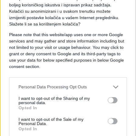
boljeg korisničkog iskustva i ispravan prikaz sadržaja.
Kolačići su anonimizirani i u svakom trenutku možete
izmijeniti postavke kolačića u vašem Internet pregledniku.
Slažete li se sa korištenjem kolačića?
Please note that this website/app uses one or more Google
services and may gather and store information including but
SVIJET
not limited to your visit or usage behaviour. You may click to
grant or deny consent to Google and its third-party tags to
05.03.26. 21:53
use your data for below specified purposes in below Google
consent section.
Šok iz Bratislave, Fico pokazao satelitske snimke:
'Pogledajte, Zelenski laže'
Saznaj više
Personal Data Processing Opt Outs
I want to opt-out of the Sharing of my
personal data.
Opted In
I want to opt-out of the Sale of my
Personal Data.
Opted In