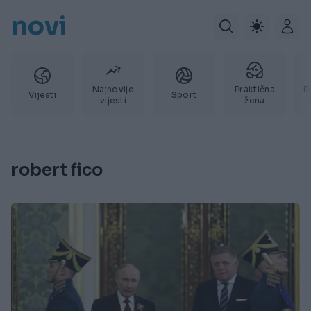
novi
Najnovije
Praktična
P
Vijesti
Sport
vijesti
žena
robert fico