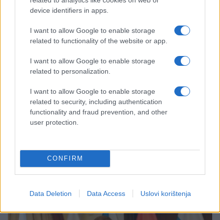
device identifiers in apps.
I want to allow Google to enable storage
related to functionality of the website or app.
I want to allow Google to enable storage
related to personalization.
SVIJET
I want to allow Google to enable storage
related to security, including authentication
13.12.25. 17:10
functionality and fraud prevention, and other
Fico: Ne želim da budem dio Evrope koja podržava
user protection.
ubistva Rusa i Ukrajinaca
Saznaj više
CONFIRM
Data Deletion
Data Access
Uslovi korištenja