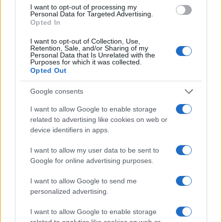
I want to opt-out of processing my
Personal Data for Targeted Advertising.
Opted In
I want to opt-out of Collection, Use,
Retention, Sale, and/or Sharing of my
Personal Data that Is Unrelated with the
Purposes for which it was collected.
Opted Out
SVIJET
Google consents
19.12.25. 12:24
I want to allow Google to enable storage
Fico: Slovačka odbacuje dalje finansiranje vojnih
related to advertising like cookies on web or
potreba Ukrajine
device identifiers in apps.
Saznaj više
I want to allow my user data to be sent to
Google for online advertising purposes.
I want to allow Google to send me
personalized advertising.
I want to allow Google to enable storage
related to analytics like cookies on web or