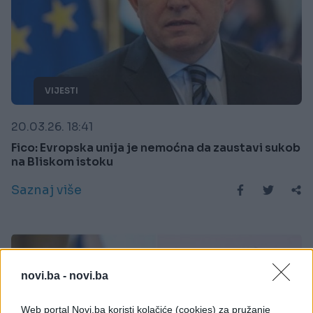
VIJESTI
20.03.26. 18:41
Fico: Evropska unija je nemoćna da zaustavi sukob
na Bliskom istoku
Saznaj više
novi.ba -
novi.ba
Web portal Novi.ba koristi kolačiće (cookies) za pružanje