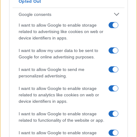
Opted Out
Google consents
I want to allow Google to enable storage
related to advertising like cookies on web or
device identifiers in apps.
I want to allow my user data to be sent to
Google for online advertising purposes.
I want to allow Google to send me
personalized advertising.
ŠOKANTNO!
I want to allow Google to enable storage
24.06.17. 00:42
related to analytics like cookies on web or
Advokat na sramotan način iskorištavao
device identifiers in apps.
razvedene žene, postavili su skrivenu kameru u
njegovu kancelariju i evo šta su snimili (VIDEO)
I want to allow Google to enable storage
related to functionality of the website or app.
Saznaj više
I want to allow Google to enable storage