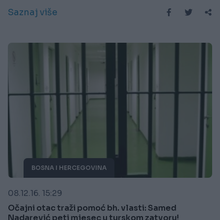
Saznaj više
BOSNA I HERCEGOVINA
08.12.16. 15:29
Očajni otac traži pomoć bh. vlasti: Samed
Nadarević peti mjesec u turskom zatvoru!