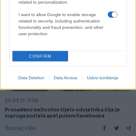
related to personalization.
I want to allow Google to enable storage
related to security, including authentication
functionality and fraud prevention, and other
user protection.
CONFIRM
Data Deletion
Data Access
Uslovi korištenja
REGION
25.03.17. 11:58
Pronađeno beživotno tijelo odvjetnika čija je
supruga poslala apel putem Facebooka
Saznaj više