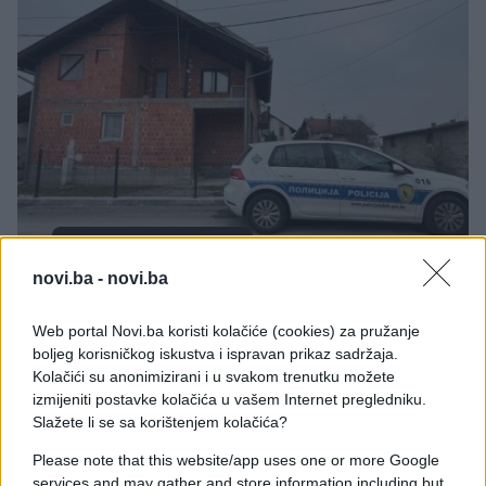
BOSNA I HERCEGOVINA
novi.ba -
novi.ba
01.03.25. 14:20
Web portal Novi.ba koristi kolačiće (cookies) za pružanje
Oglasio se advokat romskih roditelja iz Brčkog:
boljeg korisničkog iskustva i ispravan prikaz sadržaja.
Djecu su im neosnovano oduzeli
Kolačići su anonimizirani i u svakom trenutku možete
izmijeniti postavke kolačića u vašem Internet pregledniku.
Saznaj više
Slažete li se sa korištenjem kolačića?
Please note that this website/app uses one or more Google
services and may gather and store information including but