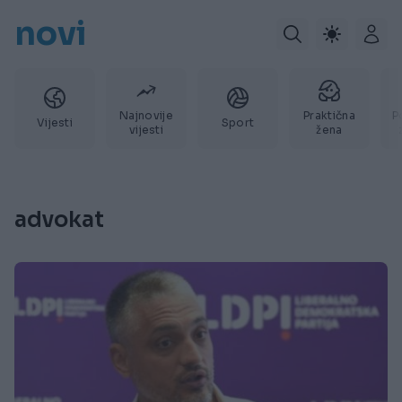
novi
Najnovije
Praktična
P
Vijesti
Sport
vijesti
žena
advokat