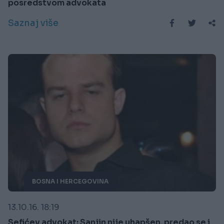
posredstvom advokata
Saznaj više
BOSNA I HERCEGOVINA
13.10.16. 18:19
Sefićev advokat: Sanjin nije uhapšen, predao se i