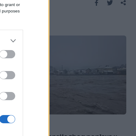
Saznaj više
to grant or
ed purposes
SVIJET
06.01.26. 15:30