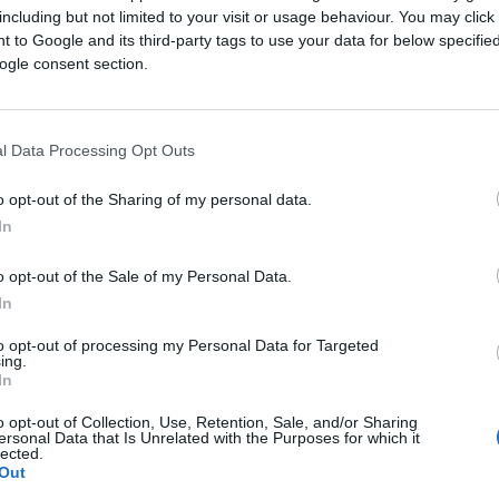
Saznaj više
including but not limited to your visit or usage behaviour. You may click 
 to Google and its third-party tags to use your data for below specifi
ogle consent section.
l Data Processing Opt Outs
o opt-out of the Sharing of my personal data.
In
o opt-out of the Sale of my Personal Data.
In
to opt-out of processing my Personal Data for Targeted
ing.
In
REGION
o opt-out of Collection, Use, Retention, Sale, and/or Sharing
ersonal Data that Is Unrelated with the Purposes for which it
lected.
06.01.26. 18:22
Out