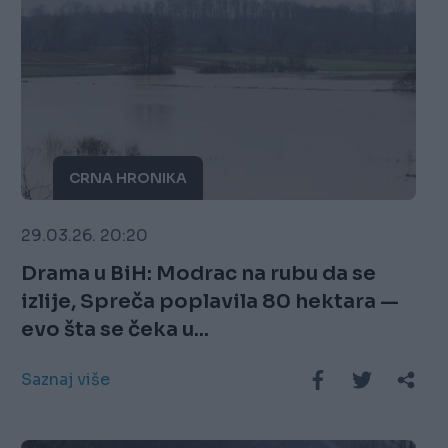
CRNA HRONIKA
29.03.26. 20:20
Drama u BiH: Modrac na rubu da se
izlije, Spreča poplavila 80 hektara —
evo šta se čeka u...
Saznaj više