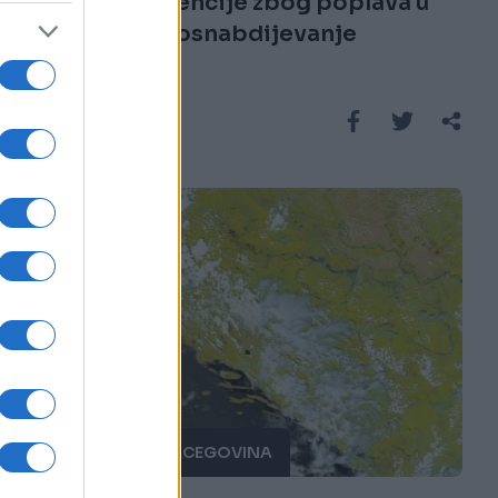
Brojne intervencije zbog poplava u
Goraždu, vodosnabdijevanje
prioritet
Saznaj više
BOSNA I HERCEGOVINA