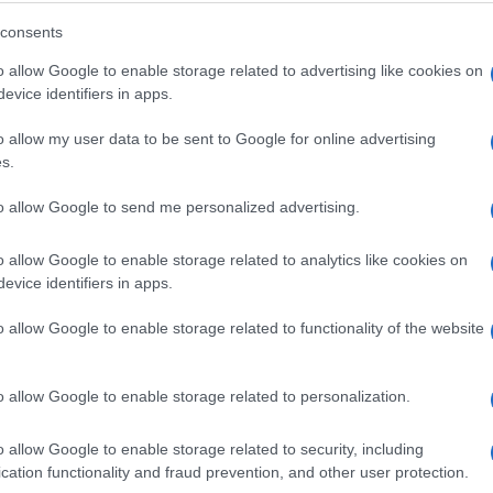
Poplave u Crnoj Gori: Hitne službe
primile preko 450 poziva
consents
o allow Google to enable storage related to advertising like cookies on
evice identifiers in apps.
Saznaj više
o allow my user data to be sent to Google for online advertising
s.
to allow Google to send me personalized advertising.
o allow Google to enable storage related to analytics like cookies on
evice identifiers in apps.
o allow Google to enable storage related to functionality of the website
o allow Google to enable storage related to personalization.
BOSNA I HERCEGOVINA
o allow Google to enable storage related to security, including
cation functionality and fraud prevention, and other user protection.