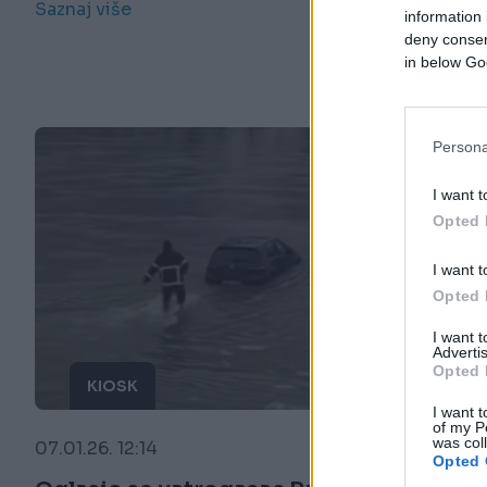
Saznaj više
information 
deny consent
in below Go
Persona
I want t
Opted 
I want t
Opted 
I want 
Advertis
Opted 
KIOSK
I want t
of my P
was col
07.01.26. 12:14
Opted 