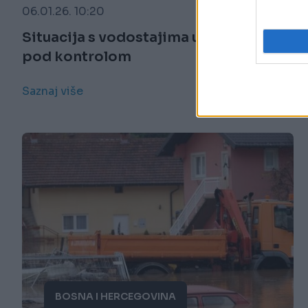
06.01.26. 10:20
Situacija s vodostajima u Hercegovini
pod kontrolom
Saznaj više
BOSNA I HERCEGOVINA