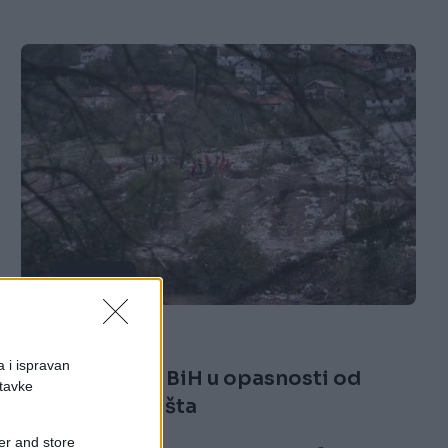
SVIJET
09.01.26. 15:13
a i ispravan
Pet kantona u BiH u opasnosti od
stavke
poplava i klizišta
er and store