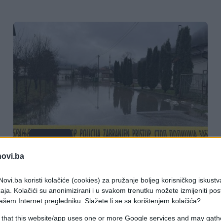
VIJESTI
novi.ba
16.01.26. 21:53
ovi.ba koristi kolačiće (cookies) za pružanje boljeg korisničkog iskustv
Upozorenje za preventivne mjere
aja. Kolačići su anonimizirani i u svakom trenutku možete izmijeniti po
zaštite od naglog topljenja snijega
ašem Internet pregledniku. Slažete li se sa korištenjem kolačića?
 that this website/app uses one or more Google services and may gath