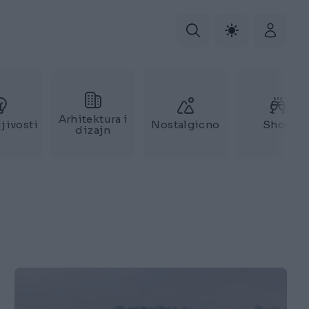
Arhitektura i
jivosti
Nostalgicno
Show
dizajn