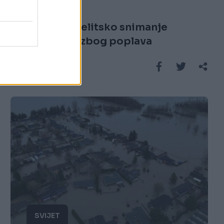
05.01.26. 19:50
Zatraženo satelitsko snimanje
Hercegovine zbog poplava
Saznaj više
SVIJET