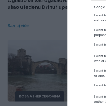
Oglasio se vatrogasac Rade koji je
ušao u ledenu Drinu i upalio golf
Google 
I want t
web or d
Saznaj više
I want t
purpose
I want 
I want t
web or d
I want t
or app.
I want t
BOSNA I HERCEGOVINA
I want t
authenti