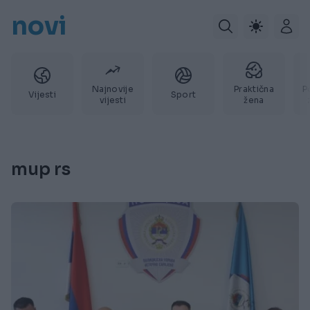
novi
Najnovije
Praktična
P
Vijesti
Sport
vijesti
žena
mup rs