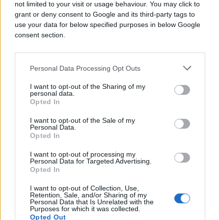
not limited to your visit or usage behaviour. You may click to
grant or deny consent to Google and its third-party tags to
use your data for below specified purposes in below Google
consent section.
Personal Data Processing Opt Outs
I want to opt-out of the Sharing of my
personal data.
Opted In
BOSNA I HERCEGOVINA
I want to opt-out of the Sale of my
Personal Data.
Opted In
19.03.26. 16:10
I want to opt-out of processing my
Dodik zabranio skup HVO-a u Derventi, MUP RS
Personal Data for Targeted Advertising.
spreman
Opted In
Saznaj više
I want to opt-out of Collection, Use,
Retention, Sale, and/or Sharing of my
Personal Data that Is Unrelated with the
Purposes for which it was collected.
Opted Out