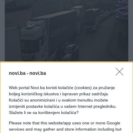
BOSNA I HERCEGOVINA
novi.ba -
novi.ba
23.03.26. 08:25
Web portal Novi.ba koristi kolačiće (cookies) za pružanje
Pristižu kamioni na granične prijelaze: MUP-u RS
boljeg korisničkog iskustva i ispravan prikaz sadržaja.
naređeno da spriječi ugrožavanje prijevoza roba
Kolačići su anonimizirani i u svakom trenutku možete
izmijeniti postavke kolačića u vašem Internet pregledniku.
Saznaj više
Slažete li se sa korištenjem kolačića?
Please note that this website/app uses one or more Google
services and may gather and store information including but