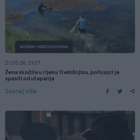
BOSNA I HERCEGOVINA
21.05.26. 21:27
Žena skočila u rijeku Trebišnjicu, policajci je
spasili od utapanja
Saznaj više