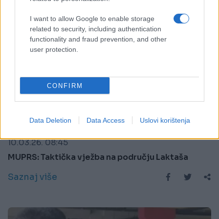
I want to allow Google to enable storage
related to security, including authentication
functionality and fraud prevention, and other
user protection.
CONFIRM
AKTUELNO
Data Deletion
Data Access
Uslovi korištenja
10.03.26. 08:45
MUPRS: Taktička vježba na području Laktaša
Saznaj više